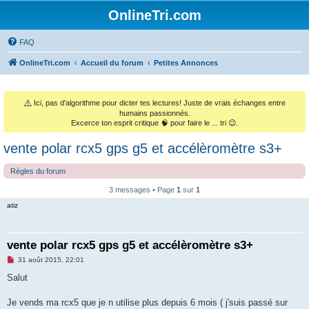
OnlineTri.com
FAQ
OnlineTri.com
Accueil du forum
Petites Annonces
⚠️
Ici, pas d'algorithme pour dicter tes lectures! Juste de vrais échanges entre
humains passionnés.
Excerce ton esprit critique 🧠 pour faire le ... tri 😉.
vente polar rcx5 gps g5 et accélèromètre s3+
Règles du forum
3 messages • Page
1
sur
1
atiz
vente polar rcx5 gps g5 et accélèromètre s3+
M
31 août 2015, 22:01
e
s
Salut
s
a
g
Je vends ma rcx5 que je n utilise plus depuis 6 mois ( j'suis passé sur
e