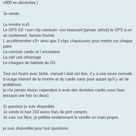
v800 en décembre )
n
o
n
Je vends:
l
u
La montre rcx5
Le GPS G5 +son clip ceinture+ son brassard (jamais utilisé) le GPS à un
an seulement, facture fournie
L accéléromètre s3+ ainsi que 3 clips chaussures pour mettre sur chaque
paire.
La ceinture cardio et l emmeteur
La clef usb infrarouge
Le chargeur de batterie du G5
Tout est fourni avec boîte, manuel l état est bon, il y a une usure normale
d usage intensif de la montre et du cardio sans pour autant qu'il y ait de
problèmes.
je n'ai jamais réussi cependant à avoir des données cardio sous l'eau
(essayé une fois ou deux)
Si question je suis disponible
Je vends le tout 210 euros frais de port compris.
Je suis sur Nice, je préfère évidemment le vendre en main propre.
je suis disponible pour tout questions.