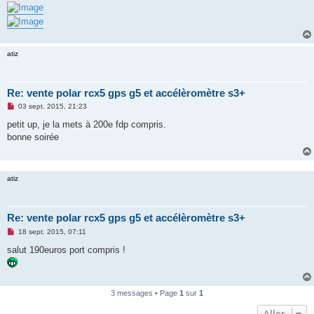
atiz
Re: vente polar rcx5 gps g5 et accélèromètre s3+
M
03 sept. 2015, 21:23
e
s
petit up, je la mets à 200e fdp compris.
s
bonne soirée
a
g
e
n
o
atiz
n
l
u
Re: vente polar rcx5 gps g5 et accélèromètre s3+
M
18 sept. 2015, 07:11
e
s
salut 190euros port compris !
s
a
g
e
n
3 messages • Page
1
sur
1
o
n
Aller