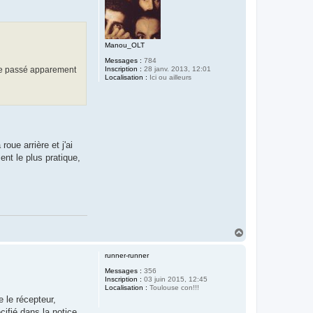
Manou_OLT
Messages :
784
 ne passé apparement
Inscription :
28 janv. 2013, 12:01
Localisation :
Ici ou ailleurs
oue arrière et j'ai
ent le plus pratique,
H
a
u
runner-runner
t
Messages :
356
Inscription :
03 juin 2015, 12:45
Localisation :
Toulouse con!!!
e le récepteur,
ifié dans la notice...