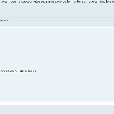
nt pour le capteur vitesse, j'ai essayé de le monter sur roué arrière, le si
ommence!
occasion ou sur alltricks)
.