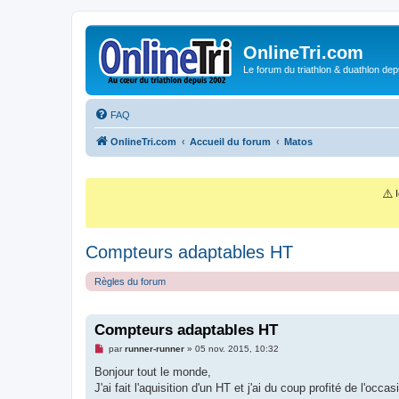
OnlineTri.com
Le forum du triathlon & duathlon dep
FAQ
OnlineTri.com
Accueil du forum
Matos
⚠️
I
Compteurs adaptables HT
Règles du forum
Compteurs adaptables HT
M
par
runner-runner
»
05 nov. 2015, 10:32
e
s
Bonjour tout le monde,
s
J'ai fait l'aquisition d'un HT et j'ai du coup profité de l'
a