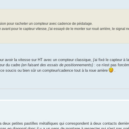
l'occasion pour racheter un compteur avec cadence de pédalage.
ant pour le capteur vitesse, j'ai essayé de le monter sur roué arrière, le signal
 avoir la vitesse sur HT avec un compteur classique, j'ai fixé le capteur à la r
ieur du cadre
(en faisant des essais de positionnements)
: ce n'est pas forcém
 ce soucis ou bien sûr un compteur/cadence tout à la roue arrière
.
y a deux petites pastilles métalliques qui correspondent à deux contacts derrièr
pas en diagonal donc il y a un sens de montage à respecter qui n'est pas spéc