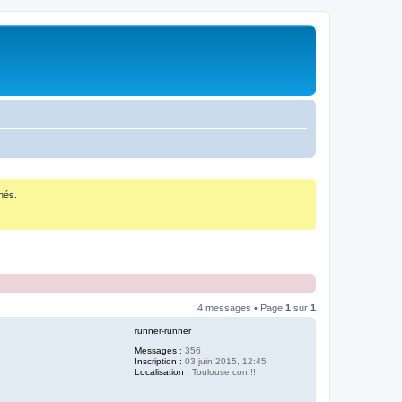
nés.
4 messages • Page
1
sur
1
runner-runner
Messages :
356
Inscription :
03 juin 2015, 12:45
Localisation :
Toulouse con!!!