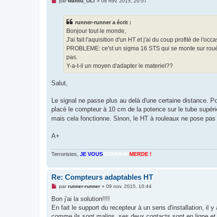
M
par
Manou_OLT
»
08 nov. 2015, 20:57
e
s
s
runner-runner a écrit :
a
g
Bonjour tout le monde,
e
J'ai fait l'aquisition d'un HT et j'ai du coup profité de 
n
o
PROBLEME: ce'st un sigma 16 STS qui se monte sur roué av
n
pas.
l
u
Y-a-t-il un moyen d'adapter le materiel??
Salut,
Le signal ne passe plus au delà d'une certaine distance. Pour
placé le compteur à 10 cm de la potence sur le tube supér
mais cela fonctionne. Sinon, le HT à rouleaux ne pose pas
A+
Terroristes,
JE VOUS
EMMMMM
MERDE !
Re: Compteurs adaptables HT
M
par
runner-runner
»
09 nov. 2015, 10:44
e
s
Bon j'ai la solution!!!!
s
En fait le support du recepteur à un sens d'installation, il 
a
g
comme ils sont malins, ses deux contacts sont en ligne et 