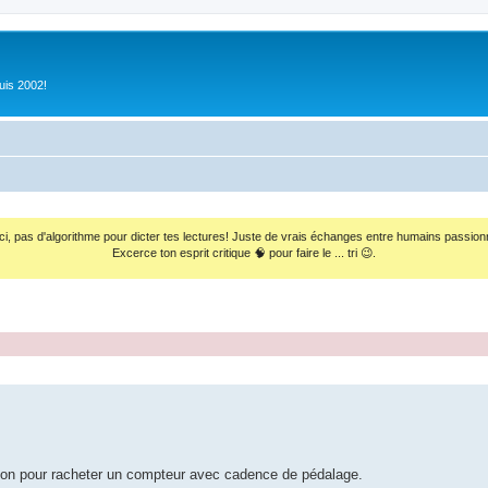
uis 2002!
ci, pas d'algorithme pour dicter tes lectures! Juste de vrais échanges entre humains passion
Excerce ton esprit critique 🧠 pour faire le ... tri 😉.
occasion pour racheter un compteur avec cadence de pédalage.