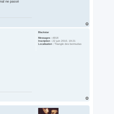
gnal ne passé
H
a
u
Blackstar
t
Messages :
4916
Inscription :
22 juin 2010, 19:21
Localisation :
Triangle des bermudas
H
a
u
t