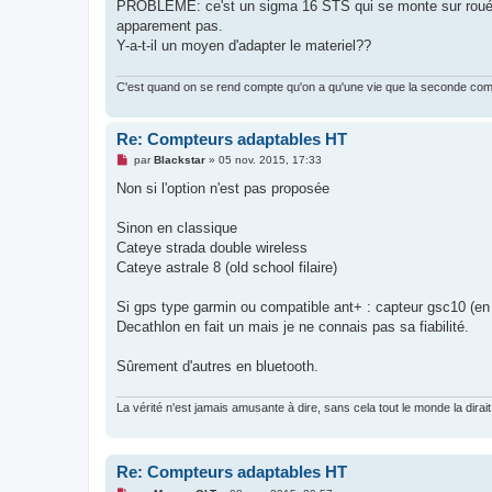
g
PROBLEME: ce'st un sigma 16 STS qui se monte sur roué ava
e
apparement pas.
n
o
Y-a-t-il un moyen d'adapter le materiel??
n
l
u
C'est quand on se rend compte qu'on a qu'une vie que la seconde c
Re: Compteurs adaptables HT
M
par
Blackstar
»
05 nov. 2015, 17:33
e
s
Non si l'option n'est pas proposée
s
a
g
Sinon en classique
e
Cateye strada double wireless
n
o
Cateye astrale 8 (old school filaire)
n
l
u
Si gps type garmin ou compatible ant+ : capteur gsc10 (en 
Decathlon en fait un mais je ne connais pas sa fiabilité.
Sûrement d'autres en bluetooth.
La vérité n'est jamais amusante à dire, sans cela tout le monde la dirait
Re: Compteurs adaptables HT