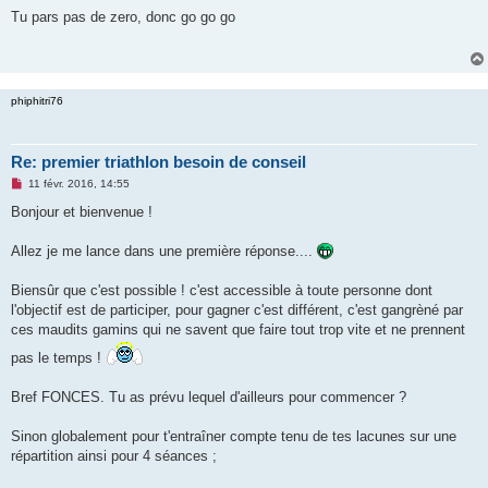
e
s
Tu pars pas de zero, donc go go go
s
a
g
e
n
o
phiphitri76
n
l
u
Re: premier triathlon besoin de conseil
M
11 févr. 2016, 14:55
e
s
Bonjour et bienvenue !
s
a
g
Allez je me lance dans une première réponse....
e
n
o
Biensûr que c'est possible ! c'est accessible à toute personne dont
n
l'objectif est de participer, pour gagner c'est différent, c'est gangrèné par
l
u
ces maudits gamins qui ne savent que faire tout trop vite et ne prennent
pas le temps !
Bref FONCES. Tu as prévu lequel d'ailleurs pour commencer ?
Sinon globalement pour t'entraîner compte tenu de tes lacunes sur une
répartition ainsi pour 4 séances ;