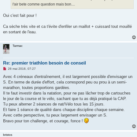
o
l'air bete comme question mais bon....
n
l
u
Oui c'est fait pour !
Ca sèche très vite et ca t'évite d'enfiler un maillot + cuissard tout mouillé
en sortant de l'eau.
Tarmac
Re: premier triathlon besoin de conseil
M
26 mai 2016, 07:27
e
s
Avec 4 créneaux d'entraînement, il est largement possible d'envisager un
s
S. En terme de durée d'effort, cela correspond peu ou prou à un semi-
a
g
marathon, toutes proportions gardées.
e
Il te faut investir dans la natation, pour ne pas lâcher trop de cartouches
n
o
le jour de la course et le vélo, sachant que tu as déjà pratiqué la CAP.
n
Tu peux alterner 2 séances de nat/Vélo tous les 15 jours.
l
u
Et faire 1 séance de qualité dans chaque discipline chaque semaine.
Avec cette perspective, tu peux largement envisager un S.
Bravo pour ton challenge, et courage, fonce !
bristos