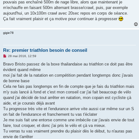
pouvais pas enchaîné 500m de nage libre, alors que maintenant je
m'echauffe en faisant 500m alternant brasse/crawl, puis, par exemple
aujourd'hui, un 10x100m crawl avec 20sec repos en corps de séance.
Ça fait vraiment plaisir et ça motive pour continuer à progresser
gigie78
Re: premier triathlon besoin de conseil
M
28 mai 2016, 12:59
e
s
Bravo Bristo passez de la boxe thailandaise au triathlon ce doit pas être
s
évident quand même
a
g
moi j'ai fait de la natation en compétition pendant longtemps donc j'avais
e
de bonne base
n
o
Cela ne fais pas longtemps en fin de compte que je fais du triathlon mais
n
m'y suis lancé à fond et c'est mon conseil car j'ai fait beaucoup de vélo
l
u
quand j'ai décidé de tout arrêter en natation, mon copain est cycliste çà
aide, et je courais déjà avant
Tu progresse très vite et l'endurance arrive vite aussi car même sur un S
on fait de l'endurance et franchement tu vas t'éclater
Je me suis fait une entorse comme une imbécile car j'avais envie de tout
faire, tout croquer, et donc j'ai pris le vélo et çà va mieux.
Tu verras tu vas vraiment prendre du plaisir dès le début, tu n'auras pas
envie de t'arrêter