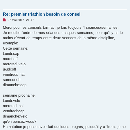
Re: premier triathlon besoin de conseil
M
27 mai 2016, 21:17
e
s
Merci pour les conseils tarmac, je fais toujours 4 seances/semaines.
s
Je modifie l'ordre de mes séances chaques semaines, pour qu'il y ait le
a
g
moins d'écart de temps entre deux seances de la même discipline,
e
exemple:
n
o
Cette semaine:
n
Lundi:cap
l
u
mardi:off
mercredi:velo
jeudi:off
vendredi: nat
samedi:off
dimanche:cap
semaine prochaine:
Lundi:velo
mercredi:nat
vendredi:cap
dimanche:velo
qu'en pensez-vous?
En natation je pense avoir fait quelques progrès, puisqu'il y a 1mois je ne