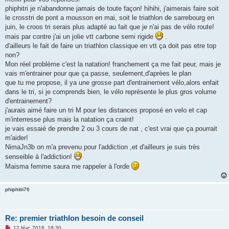
s
phiphitri je n'abandonne jamais de toute façon! hihihi, j'aimerais faire soit
a
g
le crosstri de pont a mousson en mai, soit le triathlon de sarrebourg en
e
juin, le croos tri serais plus adapté au fait que je n'ai pas de vélo route!
n
o
mais par contre j'ai un jolie vtt carbone semi rigide
.
n
d'ailleurs le fait de faire un triathlon classique en vtt ça doit pas etre top
l
u
non?
Mon réel problème c'est la natation! franchement ça me fait peur, mais je
vais m'entrainer pour que ça passe, seulement,d'aprèes le plan
que tu me propose, il ya une grosse part d'entrainement vélo,alors enfait
dans le tri, si je comprends bien, le vélo représente le plus gros volume
d'entrainement?
j'aurais aimé faire un tri M pour les distances proposé en velo et cap
m'interresse plus mais la natation ça craint!
je vais essaié de prendre 2 ou 3 cours de nat , c'est vrai que ça pourrait
m'aider!
NimaJn3b on m'a prevenu pour l'addiction ,et d'ailleurs je suis très
senseible à l'addiction!
Maisma femme saura me rappeler à l'orde
phiphitri76
Re: premier triathlon besoin de conseil
M
12 févr. 2016, 18:30