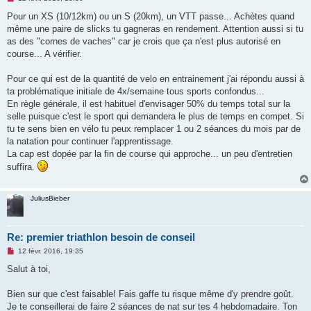
e
s
Pour un XS (10/12km) ou un S (20km), un VTT passe... Achètes quand
s
même une paire de slicks tu gagneras en rendement. Attention aussi si tu
a
g
as des "cornes de vaches" car je crois que ça n'est plus autorisé en
e
course... A vérifier.
n
o
n
Pour ce qui est de la quantité de velo en entrainement j'ai répondu aussi à
l
u
ta problématique initiale de 4x/semaine tous sports confondus...
En règle générale, il est habituel d'envisager 50% du temps total sur la
selle puisque c'est le sport qui demandera le plus de temps en compet. Si
tu te sens bien en vélo tu peux remplacer 1 ou 2 séances du mois par de
la natation pour continuer l'apprentissage.
La cap est dopée par la fin de course qui approche... un peu d'entretien
suffira.
JuliusBieber
Re: premier triathlon besoin de conseil
M
12 févr. 2016, 19:35
e
s
Salut à toi,
s
a
g
Bien sur que c'est faisable! Fais gaffe tu risque même d'y prendre goût.
e
Je te conseillerai de faire 2 séances de nat sur tes 4 hebdomadaire. Ton
n