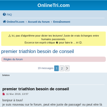
OnlineTri.com
FAQ
OnlineTri.com
Accueil du forum
Entraînement
⚠️
Ici, pas d'algorithme pour dicter tes lectures! Juste de vrais échanges entre
humains passionnés.
Excerce ton esprit critique 🧠 pour faire le ... tri 😉.
premier triathlon besoin de conseil
Règles du forum
1
2
Suivant
19 messages
bristos
premier triathlon besoin de conseil
M
11 févr. 2016, 13:57
e
s
bonjour à tous!
s
je suis nouveau sur le forum, peut etre juste de passage! ou peut etre là
a