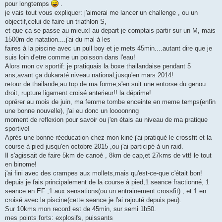
g
pour longtemps
.
e
je vais tout vous expliquer: j'aimerai me lancer un challenge , ou un
n
o
objectif,celui de faire un triathlon S,
n
et que ça se passe au mieux! au depart je comptais partir sur un M, mais
l
u
1500m de natation....j'ai du mal à les
faires à la piscine avec un pull boy et je mets 45min....autant dire que je
suis loin d'etre comme un poisson dans l'eau!
Alors mon cv sportif: je pratiquais la boxe thailandaise pendant 5
ans,avant ça dukaraté niveau national,jusqu'en mars 2014!
retour de thailande,au top de ma forme,s'en suit une entorse du genou
droit, rupture ligament croisé anterieur!! la déprime!
oprérer au mois de juin, ma femme tombe enceinte en meme temps(enfin
une bonne nouvelle), j'ai eu donc un loooonnng
moment de reflexion pour savoir ou j'en étais au niveau de ma pratique
sportive!
Après une bonne réeducation chez mon kiné j'ai pratiqué le crossfit et la
course à pied jusqu'en octobre 2015 ,ou j'ai participé à un raid.
Il s'agissait de faire 5km de canoé , 8km de cap,et 27kms de vtt! le tout
en binome!
j'ai fini avec des crampes aux mollets,mais qu'est-ce-que c'était bon!
depuis je fais principalement de la course à pied,1 seance fractionné, 1
seance en EF ,1 aux sensations(ou un entrainement crossfit) , et 1 en
croisé avec la piscine(cette seance je l'ai rajouté depuis peu).
Sur 10kms mon record est de 45min, sur semi 1h50.
mes points forts: explosifs, puissants