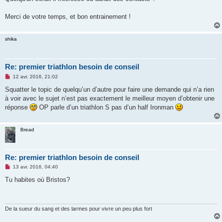
Merci de votre temps, et bon entrainement !
shika
Re: premier triathlon besoin de conseil
M
12 avr. 2016, 21:02
e
s
Squatter le topic de quelqu’un d’autre pour faire une demande qui n’a rien
s
à voir avec le sujet n’est pas exactement le meilleur moyen d’obtenir une
a
g
réponse
OP parle d’un triathlon S pas d’un half Ironman
e
n
o
n
Bread
l
u
Re: premier triathlon besoin de conseil
M
13 avr. 2016, 04:40
e
s
Tu habites où Bristos?
s
a
g
e
n
De la sueur du sang et des larmes pour vivre un peu plus fort
o
n