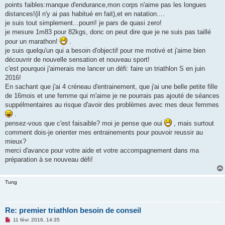
points faibles:manque d'endurance,mon corps n'aime pas les longues
distances!(il n'y ai pas habitué en fait),et en natation....
je suis tout simplement...pourri! je pars de quasi zero!
je mesure 1m83 pour 82kgs, donc on peut dire que je ne suis pas taillé
pour un marathon!
.
je suis quelqu'un qui a besoin d'objectif pour me motivé et j'aime bien
découvrir de nouvelle sensation et nouveau sport!
c'est pourquoi j'aimerais me lancer un défi: faire un triathlon S en juin
2016!
En sachant que j'ai 4 créneau d'entrainement, que j'ai une belle petite fille
de 16mois et une femme qui m'aime je ne pourrais pas ajouté de séances
suppélmentaires au risque d'avoir des problèmes avec mes deux femmes
.
pensez-vous que c'est faisaible? moi je pense que oui
, mais surtout
comment dois-je orienter mes entrainements pour pouvoir reussir au
mieux?
merci d'avance pour votre aide et votre accompagnement dans ma
préparation à se nouveau défi!
Tung
Re: premier triathlon besoin de conseil
M
11 févr. 2016, 14:35