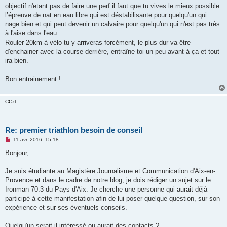
o
objectif n'etant pas de faire une perf il faut que tu vives le mieux possible
n
l’épreuve de nat en eau libre qui est déstabilisante pour quelqu'un qui
l
u
nage bien et qui peut devenir un calvaire pour quelqu'un qui n'est pas très
à l'aise dans l'eau.
Rouler 20km à vélo tu y arriveras forcément, le plus dur va être
d'enchainer avec la course derrière, entraîne toi un peu avant à ça et tout
ira bien.
Bon entrainement !
CCzl
Re: premier triathlon besoin de conseil
M
11 avr. 2016, 15:18
e
s
Bonjour,
s
a
g
Je suis étudiante au Magistère Journalisme et Communication d'Aix-en-
e
Provence et dans le cadre de notre blog, je dois rédiger un sujet sur le
n
o
Ironman 70.3 du Pays d'Aix. Je cherche une personne qui aurait déjà
n
participé à cette manifestation afin de lui poser quelque question, sur son
l
u
expérience et sur ses éventuels conseils.
Quelqu'un serait-il intéressé ou aurait des contacts ?