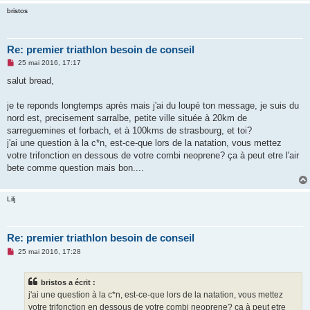
l
bristos
u
Re: premier triathlon besoin de conseil
M
25 mai 2016, 17:17
e
s
salut bread,
s
a
g
je te reponds longtemps après mais j'ai du loupé ton message, je suis du
e
nord est, precisement sarralbe, petite ville située à 20km de
n
o
sarreguemines et forbach, et à 100kms de strasbourg, et toi?
n
j'ai une question à la c*n, est-ce-que lors de la natation, vous mettez
l
u
votre trifonction en dessous de votre combi neoprene? ça à peut etre l'air
bete comme question mais bon....
Lilj
Re: premier triathlon besoin de conseil
M
25 mai 2016, 17:28
e
s
s
bristos a écrit :
a
g
j'ai une question à la c*n, est-ce-que lors de la natation, vous mettez
e
votre trifonction en dessous de votre combi neoprene? ça à peut etre
n