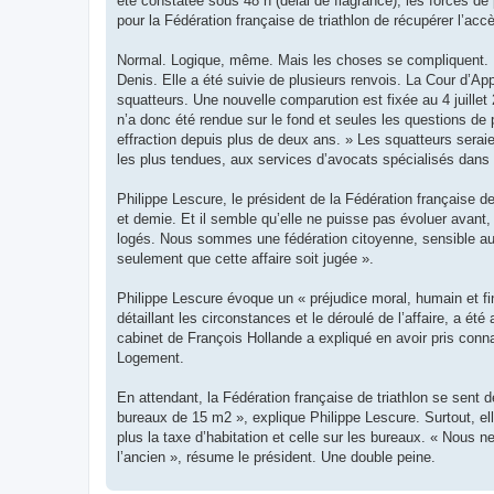
été constatée sous 48 h (délai de flagrance), les forces de p
pour la Fédération française de triathlon de récupérer l’acc
Normal. Logique, même. Mais les choses se compliquent. U
Denis. Elle a été suivie de plusieurs renvois. La Cour d’A
squatteurs. Une nouvelle comparution est fixée au 4 juillet
n’a donc été rendue sur le fond et seules les questions de 
effraction depuis plus de deux ans. » Les squatteurs serai
les plus tendues, aux services d’avocats spécialisés dans 
Philippe Lescure, le président de la Fédération française d
et demie. Et il semble qu’elle ne puisse pas évoluer avant
logés. Nous sommes une fédération citoyenne, sensible au
seulement que cette affaire soit jugée ».
Philippe Lescure évoque un « préjudice moral, humain et finan
détaillant les circonstances et le déroulé de l’affaire, a ét
cabinet de François Hollande a expliqué en avoir pris con
Logement.
En attendant, la Fédération française de triathlon se sent d
bureaux de 15 m2 », explique Philippe Lescure. Surtout, el
plus la taxe d’habitation et celle sur les bureaux. « Nou
l’ancien », résume le président. Une double peine.