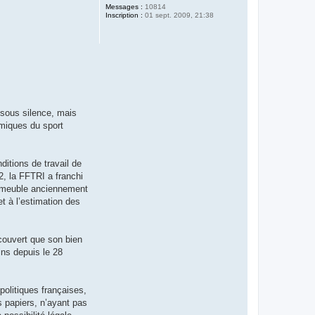
Messages :
10814
Inscription :
01 sept. 2009, 21:38
é sous silence, mais
amiques du sport
ditions de travail de
12, la FFTRI a franchi
 immeuble anciennement
t à l’estimation des
écouvert que son bien
oins depuis le 28
olitiques françaises,
s papiers, n’ayant pas