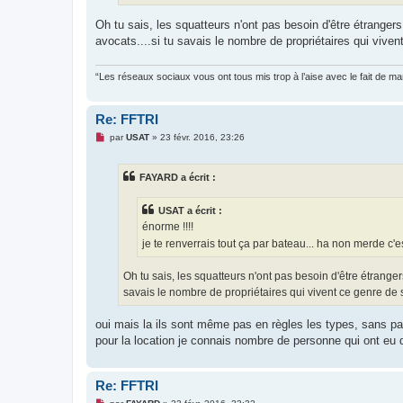
o
n
Oh tu sais, les squatteurs n'ont pas besoin d'être étran
l
u
avocats....si tu savais le nombre de propriétaires qui viven
“Les réseaux sociaux vous ont tous mis trop à l’aise avec le fait de 
Re: FFTRI
M
par
USAT
»
23 févr. 2016, 23:26
e
s
s
FAYARD a écrit :
a
g
e
USAT a écrit :
n
o
énorme !!!!
n
je te renverrais tout ça par bateau... ha non merde c'e
l
u
Oh tu sais, les squatteurs n'ont pas besoin d'être étran
savais le nombre de propriétaires qui vivent ce genre de s
oui mais la ils sont même pas en règles les types, sans pa
pour la location je connais nombre de personne qui ont eu 
Re: FFTRI
M