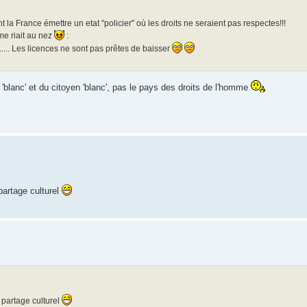
 la France émettre un etat "policier" où les droits ne seraient pas respectes!!!
me riait au nez
:
e....... Les licences ne sont pas prêtes de baisser
 'blanc' et du citoyen 'blanc', pas le pays des droits de l'homme
 partage culturel
e partage culturel