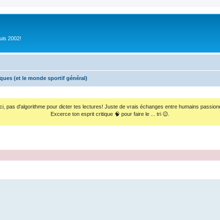
uis 2002!
iques (et le monde sportif général)
ci, pas d'algorithme pour dicter tes lectures! Juste de vrais échanges entre humains passion
Excerce ton esprit critique 🧠 pour faire le ... tri 😉.