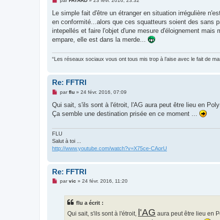
par
FAYARD
»
23 févr. 2016, 23:32
e
s
Le simple fait d'être un étranger en situation irrégulière n'es
s
en conformité...alors que ces squatteurs soient des sans pa
a
g
intepellés et faire l'objet d'une mesure d'éloignement mais 
e
empare, elle est dans la merde...
n
o
n
l
“Les réseaux sociaux vous ont tous mis trop à l’aise avec le fait de 
u
Re: FFTRI
M
par
flu
»
24 févr. 2016, 07:09
e
s
Qui sait, s'ils sont à l'étroit, l'AG aura peut être lieu en Po
s
Ça semble une destination prisée en ce moment ...
a
g
e
n
FLU
o
Salut à toi ...
n
http://www.youtube.com/watch?v=X75ce-CAorU
l
u
Re: FFTRI
M
par
vic
»
24 févr. 2016, 11:20
e
s
s
flu a écrit :
a
g
l'AG
Qui sait, s'ils sont à l'étroit,
aura peut être lieu en 
e