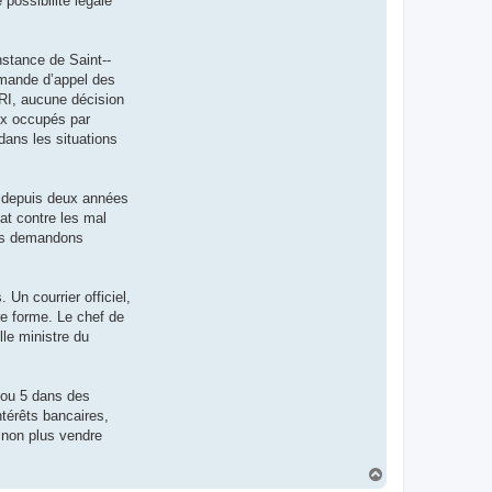
 possibilité légale
stance de Saint-­
emande d’appel des
TRI, aucune décision
aux occupés par
dans les situations
ce depuis deux années
at contre les mal
ous demandons
 Un courrier officiel,
ure forme. Le chef de
le ministre du
4 ou 5 dans des
térêts bancaires,
 non plus vendre
H
a