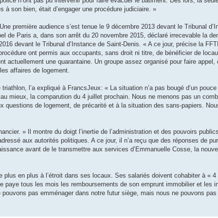
olice n’ont pas pu intervenir pour faire évacuer le bâtiment. Dès lors, la seule
ès à son bien, était d’engager une procédure judiciaire. »
ne première audience s’est tenue le 9 décembre 2013 devant le Tribunal d’In
ppel de Paris a, dans son arrêt du 20 novembre 2015, déclaré irrecevable la d
 2016 devant le Tribunal d’Instance de Saint-­Denis. « A ce jour, précise la FF
procédure ont permis aux occupants, sans droit ni titre, de bénéficier de loc
ent actuellement une quarantaine. Un groupe assez organisé pour faire appel, 
les affaires de logement.
e triathlon, l’a expliqué à FrancsJeux: « La situation n’a pas bougé d’un pou
, au mieux, la comparution du 4 juillet prochain. Nous ne menons pas un comb
x questions de logement, de précarité et à la situation des sans-papiers. N
cier. » Il montre du doigt l’inertie de l’administration et des pouvoirs publics.
é adressé aux autorités politiques. A ce jour, il n’a reçu que des réponses de p
naissance avant de le transmettre aux services d’Emmanuelle Cosse, la nouvel
e plus en plus à l’étroit dans ses locaux. Ses salariés doivent cohabiter à « 
le paye tous les mois les remboursements de son emprunt immobilier et les in
s ne pouvons pas emménager dans notre futur siège, mais nous ne pouvons pas