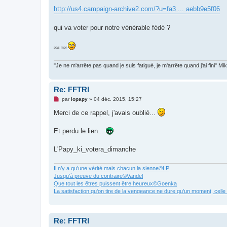
a
g
http://us4.campaign-archive2.com/?u=fa3 ... aebb9e5f06
e
n
o
qui va voter pour notre vénérable fédé ?
n
l
u
pas moi
"Je ne m'arrête pas quand je suis fatigué, je m'arrête quand j'ai fini" M
Re: FFTRI
M
par
lopapy
»
04 déc. 2015, 15:27
e
s
Merci de ce rappel, j'avais oublié...
s
a
g
Et perdu le lien...
e
n
o
L'Papy_ki_votera_dimanche
n
l
u
Il n’y a qu’une vérité mais chacun la sienne©LP
Jusqu'à preuve du contraire©Vandel
Que tout les êtres puissent être heureux©Goenka
La satisfaction qu'on tire de la vengeance ne dure qu'un moment, cell
Re: FFTRI