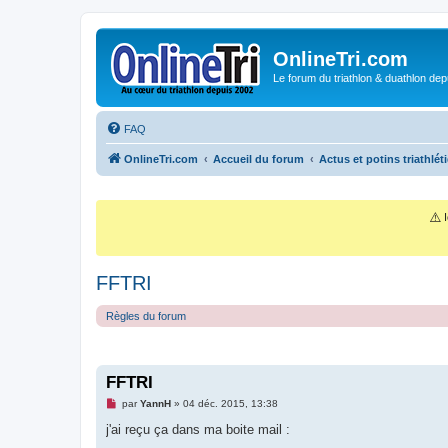
OnlineTri.com
Le forum du triathlon & duathlon dep
FAQ
OnlineTri.com
Accueil du forum
Actus et potins triathlét
⚠️
I
FFTRI
Règles du forum
FFTRI
M
par
YannH
»
04 déc. 2015, 13:38
e
s
j'ai reçu ça dans ma boite mail :
s