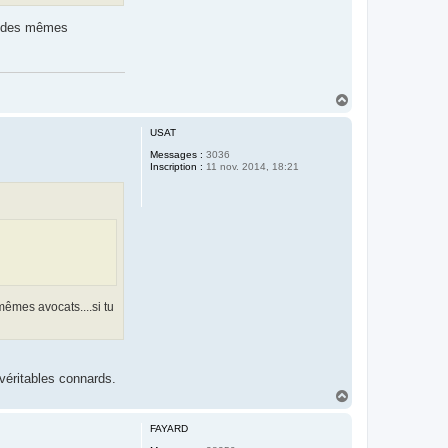
et des mêmes
H
a
u
USAT
t
Messages :
3036
Inscription :
11 nov. 2014, 18:21
êmes avocats....si tu
véritables connards.
H
a
u
FAYARD
t