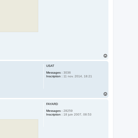
H
a
u
USAT
t
Messages :
3036
Inscription :
11 nov. 2014, 18:21
H
a
u
FAYARD
t
Messages :
28259
Inscription :
18 juin 2007, 08:53