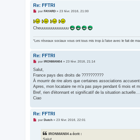
Re: FFTRI
M
par
FAYARD
»
23 févr. 2016, 21:00
e
s
s
a
Cheuuuuuuuuuuuuu
g
e
n
“Les réseaux sociaux vous ont tous mis trop à l’aise avec le fait de 
o
n
l
u
Re: FFTRI
M
par
IRONMAN04
»
23 févr. 2016, 21:14
e
s
Salut,
s
France pays des droits de ??????????
a
g
À mourrir de rire alors que certaines associations accusent 
e
Apres, mon locataire ne m'a pas paye pendant 6 mois et m
n
o
Bref, rien d'étonnant et significatif de la situation actuelle
n
Ciao
l
u
Re: FFTRI
M
par
Dutch
»
23 févr. 2016, 22:01
e
s
s
IRONMAN04 a écrit :
a
g
Salut,