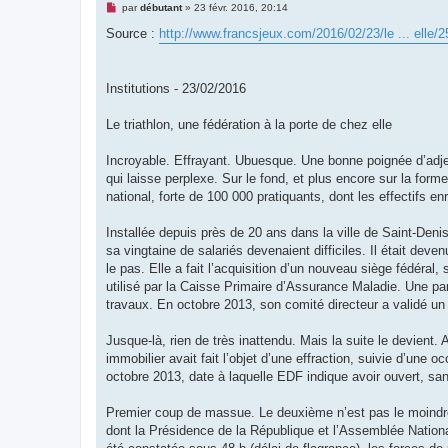
M
par
débutant
»
23 févr. 2016, 20:14
e
s
Source :
http://www.francsjeux.com/2016/02/23/le ... elle/
s
a
g
e
Institutions - 23/02/2016
n
o
n
Le triathlon, une fédération à la porte de chez elle
l
u
Incroyable. Effrayant. Ubuesque. Une bonne poignée d’adject
qui laisse perplexe. Sur le fond, et plus encore sur la form
national, forte de 100 000 pratiquants, dont les effectifs 
Installée depuis près de 20 ans dans la ville de Saint-­Denis
sa vingtaine de salariés devenaient difficiles. Il était deve
le pas. Elle a fait l’acquisition d’un nouveau siège fédér
utilisé par la Caisse Primaire d’Assurance Maladie. Une pa
travaux. En octobre 2013, son comité directeur a validé un
Jusque-là, rien de très inattendu. Mais la suite le devient. 
immobilier avait fait l’objet d’une effraction, suivie d’une 
octobre 2013, date à laquelle EDF indique avoir ouvert, san
Premier coup de massue. Le deuxième n’est pas le moindre
dont la Présidence de la République et l’Assemblée National