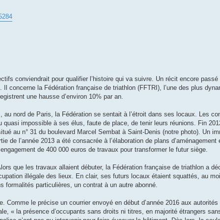
25284
ifs conviendrait pour qualifier l’histoire qui va suivre. Un récit encore pass
e. Il concerne la Fédération française de triathlon (FFTRI), l’une des plus dyn
enregistrent une hausse d’environ 10% par an.
, au nord de Paris, la Fédération se sentait à l’étroit dans ses locaux. Les con
nu quasi impossible à ses élus, faute de place, de tenir leurs réunions. Fin 20
al, situé au n° 31 du boulevard Marcel Sembat à Saint-Denis (notre photo). Un
rtie de l’année 2013 a été consacrée à l’élaboration de plans d’aménagement e
 engagement de 400 000 euros de travaux pour transformer le futur siège.
Alors que les travaux allaient débuter, la Fédération française de triathlon a d
occupation illégale des lieux. En clair, ses futurs locaux étaient squattés, au m
s formalités particulières, un contrat à un autre abonné.
. Comme le précise un courrier envoyé en début d’année 2016 aux autorités p
e, « la présence d’occupants sans droits ni titres, en majorité étrangers san