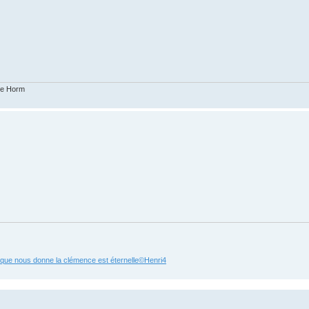
ike Horm
e que nous donne la clémence est éternelle©Henri4