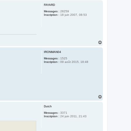
u
FAYARD
t
Messages :
28259
Inscription :
18 juin 2007, 08:53
H
a
u
IRONMAN04
t
Messages :
1525
Inscription :
09 août 2015, 18:48
H
a
u
Dutch
t
Messages :
3371
Inscription :
24 juin 2011, 21:43