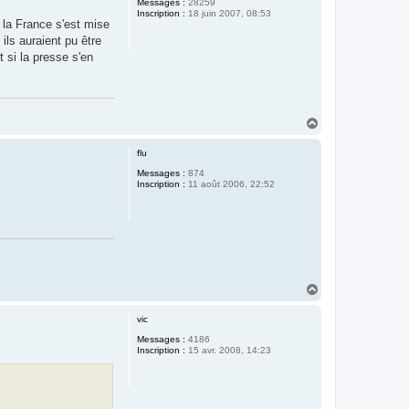
Messages :
28259
Inscription :
18 juin 2007, 08:53
et la France s'est mise
ils auraient pu être
t si la presse s'en
H
a
u
flu
t
Messages :
874
Inscription :
11 août 2006, 22:52
H
a
u
vic
t
Messages :
4186
Inscription :
15 avr. 2008, 14:23