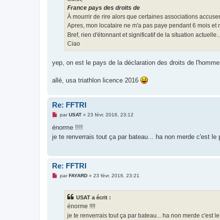
e
France pays des droits de
n
o
À mourrir de rire alors que certaines associations accusent
n
Apres, mon locataire ne m'a pas paye pendant 6 mois et 
l
u
Bref, rien d'étonnant et significatif de la situation actuell
Ciao
yep, on est le pays de la déclaration des droits de l'homme
allé, usa triathlon licence 2016
Re: FFTRI
M
par
USAT
»
23 févr. 2016, 23:12
e
s
énorme !!!!
s
je te renverrais tout ça par bateau... ha non merde c'est le
a
g
e
n
o
Re: FFTRI
n
l
M
par
FAYARD
»
23 févr. 2016, 23:21
u
e
s
s
USAT a écrit :
a
g
énorme !!!!
e
je te renverrais tout ça par bateau... ha non merde c'est l
n