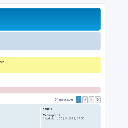
nés.
1
2
3
Suivant
34 messages
YannH
Messages :
481
Inscription :
05 juil. 2013, 07:55