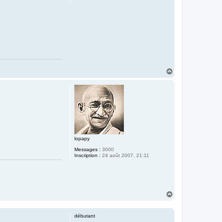
H
a
u
t
lopapy
Messages :
3000
Inscription :
24 août 2007, 21:11
H
a
u
t
débutant