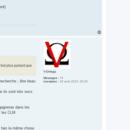
ent)
H
a
u
t
'est plus parlant que
V-Omega
Messages :
74
recherche ; être beau
Inscription :
18 août 2015, 00:29
 ils sont très secs
 gagneras dans les
ur les CLM.
Tu fais la même chose