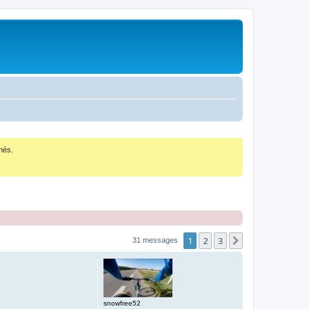
nés.
1
2
3
Suivant
31 messages
snowfree52