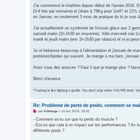
a
g
J'ai commencé le triathlon depuis début de l'année 2016, Et 
e
(3-4 fois par semaine) et j'étais à 79Kg pour 1m87 et 12%
n
o
en Janvier, en seulement 3 mois de pratique du tri je sui
n
l
u
J'ai actuellement un syndrome de l'essuie glace aux 2 geno
samedi matin (1h-1h30 en moyenne). Vélo mercredi soir (co
mardi et jeudi matin (env 1h-1h30 par séance) et si je peux c
Je m’intéresse beaucoup à l'alimentation et j'essaie de ma
protéines/lipides qui suivent. Je mange à ma faim, j'essai
Avez vous des astuces ? Faut il que je mange plus ? fass
Merci d'avance
“Training is like fighting a gorilla. You don’t stop when YOU’RE tired. 
Re: Probleme de perte de poids, comment se mai
M
par
V-Omega
»
10 avr. 2016, 19:32
e
s
- Comment es-tu sur que tu perds du muscle ?
s
- Est-ce que cela à un impact sur tes performances ? As tu 
a
g
différents poids ?
e
n