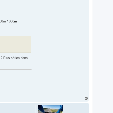
 400m / 800m
 ? Plus aérien dans
H
a
u
t