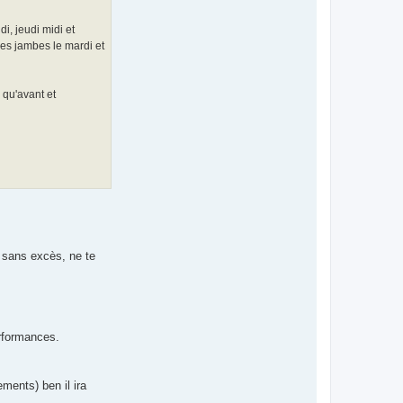
i, jeudi midi et
es jambes le mardi et
 qu'avant et
t sans excès, ne te
erformances.
ments) ben il ira