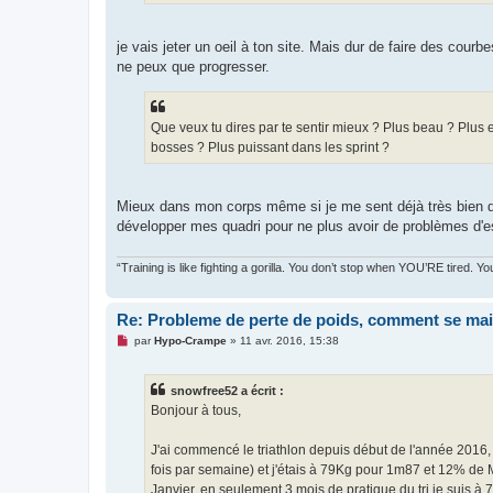
je vais jeter un oeil à ton site. Mais dur de faire des cour
ne peux que progresser.
Que veux tu dires par te sentir mieux ? Plus beau ? Plus 
bosses ? Plus puissant dans les sprint ?
Mieux dans mon corps même si je me sent déjà très bien de
développer mes quadri pour ne plus avoir de problèmes d'ess
“Training is like fighting a gorilla. You don’t stop when YOU’RE tired. 
Re: Probleme de perte de poids, comment se mai
M
par
Hypo-Crampe
»
11 avr. 2016, 15:38
e
s
s
snowfree52 a écrit :
a
g
Bonjour à tous,
e
n
o
J'ai commencé le triathlon depuis début de l'année 2016, Et
n
fois par semaine) et j'étais à 79Kg pour 1m87 et 12% de 
l
u
Janvier, en seulement 3 mois de pratique du tri je suis à