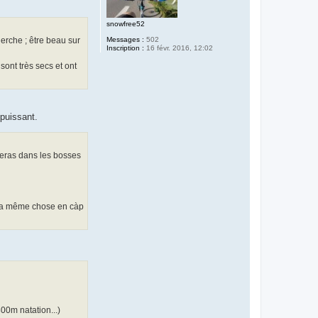
snowfree52
erche ; être beau sur
Messages :
502
Inscription :
16 févr. 2016, 12:02
ont très secs et ont
 puissant.
gneras dans les bosses
s la même chose en càp
800m natation...)