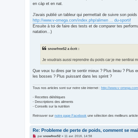
en càp et en nat.
J'avais publié un tableur qui permettait de suivre son poid
http://www.v-omega.com/index.php/alimen ... du-sportif
Ensuite à toi de faire des tests et de comparer tes perfor
natation...)
snowfree52 a écrit :
Je voudrais aussi reprendre du poids car je me sentirai
Que veux tu dires par te sentir mieux ? Plus beau ? Plus e
les bosses ? Plus puissant dans les sprint ?
Tous nos articles sont sur notre site internet :
http://www.v-omega.com
- Recettes diététiques
- Descriptions des aliments
- Conseils sur la nutrition
Retrouver sur
notre page Facebook
une sélection des meilleurs articles
Re: Probleme de perte de poids, comment se mai
M
par
snowfree52
»
11 avr. 2016, 14:58