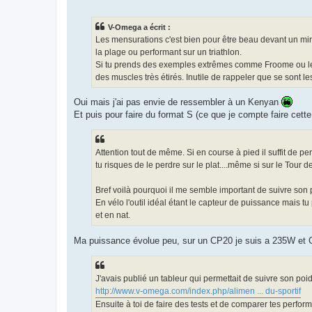
e
s
s
V-Omega a écrit :
a
g
Les mensurations c'est bien pour être beau devant un miro
e
la plage ou performant sur un triathlon.
n
o
Si tu prends des exemples extrêmes comme Froome ou les 
n
des muscles très étirés. Inutile de rappeler que se sont le
l
u
Oui mais j'ai pas envie de ressembler à un Kenyan
Et puis pour faire du format S (ce que je compte faire cet
Attention tout de même. Si en course à pied il suffit de 
tu risques de le perdre sur le plat....même si sur le Tour 
Bref voilà pourquoi il me semble important de suivre son
En vélo l'outil idéal étant le capteur de puissance mais 
et en nat.
Ma puissance évolue peu, sur un CP20 je suis a 235W et CP
J'avais publié un tableur qui permettait de suivre son poi
http://www.v-omega.com/index.php/alimen ... du-sportif
Ensuite à toi de faire des tests et de comparer tes perfor