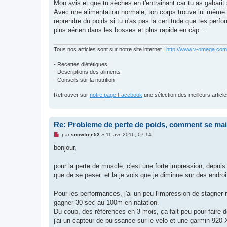
o
Mon avis et que tu sèches en t'entrainant car tu as gabarit
n
Avec une alimentation normale, ton corps trouve lui même s
l
u
reprendre du poids si tu n'as pas la certitude que tes per
plus aérien dans les bosses et plus rapide en càp...
Tous nos articles sont sur notre site internet :
http://www.v-omega.com
- Recettes diététiques
- Descriptions des aliments
- Conseils sur la nutrition
Retrouver sur
notre page Facebook
une sélection des meilleurs articles
Re: Probleme de perte de poids, comment se mai
M
par
snowfree52
»
11 avr. 2016, 07:14
e
s
bonjour,
s
a
g
pour la perte de muscle, c'est une forte impression, depuis
e
que de se peser. et la je vois que je diminue sur des endroi
n
o
n
Pour les performances, j'ai un peu l'impression de stagner
l
u
gagner 30 sec au 100m en natation.
Du coup, des références en 3 mois, ça fait peu pour faire d
j'ai un capteur de puissance sur le vélo et une garmin 920