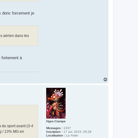
ts donc forcement je
us aérien dans les
 fortement à
H
a
u
t
Hypo-Crampe
à du sport avant (3-4
Messages :
1337
6Kg / 13% MG en
Inscription :
17 avr. 2015, 05:28
Localisation :
La Yotte