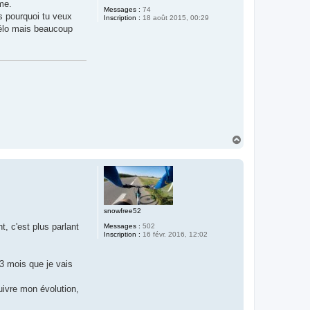
me.
Messages :
74
s pourquoi tu veux
Inscription :
18 août 2015, 00:29
vélo mais beaucoup
H
a
u
t
snowfree52
, c'est plus parlant
Messages :
502
Inscription :
16 févr. 2016, 12:02
3 mois que je vais
uivre mon évolution,