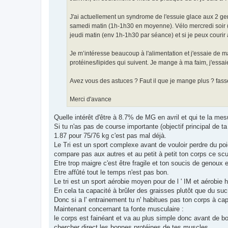
J'ai actuellement un syndrome de l'essuie glace aux 2 ge
samedi matin (1h-1h30 en moyenne). Vélo mercredi soir (
jeudi matin (env 1h-1h30 par séance) et si je peux courir a
Je m’intéresse beaucoup à l'alimentation et j'essaie de 
protéines/lipides qui suivent. Je mange à ma faim, j'essa
Avez vous des astuces ? Faut il que je mange plus ? fas
Merci d'avance
Quelle intérêt d'être à 8.7% de MG en avril et qui te la me
Si tu n'as pas de course importante (objectif principal de ta
1.87 pour 75/76 kg c'est pas mal déjà.
Le Tri est un sport complexe avant de vouloir perdre du po
compare pas aux autres et au petit à petit ton corps ce scu
Etre trop maigre c'est être fragile et ton soucis de genoux
Etre affûté tout le temps n'est pas bon.
Le tri est un sport aérobie moyen pour de l ' IM et aérobie 
En cela ta capacité à brûler des graisses plutôt que du s
Donc si a l' entrainement tu n' habitues pas ton corps à capt
Maintenant concernant ta fonte musculaire :
le corps est fainéant et va au plus simple donc avant de bou
chercher direct les bonnes protéines de tes muscles.