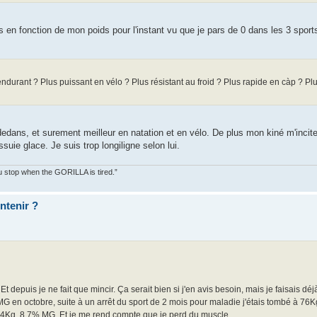
bes en fonction de mon poids pour l'instant vu que je pars de 0 dans les 3 spor
endurant ? Plus puissant en vélo ? Plus résistant au froid ? Plus rapide en càp ? Pl
dans, et surement meilleur en natation et en vélo. De plus mon kiné m'incite
uie glace. Je suis trop longiligne selon lui.
You stop when the GORILLA is tired.”
ntenir ?
 depuis je ne fait que mincir. Ça serait bien si j'en avis besoin, mais je faisais déj
MG en octobre, suite à un arrêt du sport de 2 mois pour maladie j'étais tombé à 7
 74Kg, 8.7% MG. Et je me rend compte que je perd du muscle...