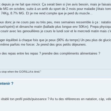
depuis je ne fait que mincir. Ça serait bien si j'en avis besoin, mais je faisai
 de MG en octobre, suite à un arrêt du sport de 2 mois pour maladie j'étais 
s à 74Kg, 8.7% MG. Et je me rend compte que je perd du muscle...
ux donc je ne cours pas ou très peu, mes semaines ressemble à ça : natation 
urt/sprint) et dimanche matin (ballade plus longue env 50Km). Prepa physiq
ourir avec les genouillères je cours le lundi soir et le mercredi matin mais c'e
nger équilibré à chaque fois que je peux (90% du temps) Un peu plus de gluci
e même parfois me forcer. Je prend des gros petits déjeuners.
e des repas entre les repas ? prendre des compléments alimentaires ?
You stop when the GORILLA is tired.”
ntenir ?
établi ton profil poids/puissance ? As tu des références en natation, càp, vél