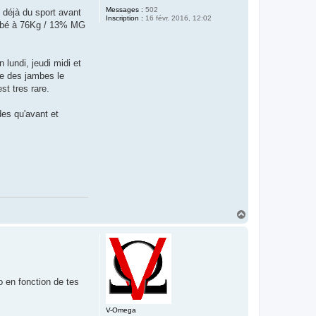
Messages :
502
s déjà du sport avant
Inscription :
16 févr. 2016, 12:02
tombé à 76Kg / 13% MG
lundi, jeudi midi et
ue des jambes le
st tres rare.
des qu'avant et
H
a
u
t
o en fonction de tes
V-Omega