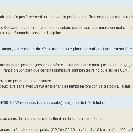
ir, cela n'a pas forcément un lien avec la performance. Tout dépend ce que tu rech
Kenyans, ils auront un volume musculaire que ne sera pas impressionnât car ils s
s plus performants dans leur discipline.
te saison, voire meme du XS si mon essuie glace ne part pas) vaut mieux être
perdre du poids pour progresser, en vélo c'est un peu plus compliqué. Ce que tu ga
de France on voit bien que certains grimpeurs sont loin d'être ridicule sur les CLM.
 profil de performance/puissance
tu peux faire sans avec Strava en prenant tes temps en fonction de tes poids. Tu fai
60 186W (données training peaks) bref, rien de très folichon.
ds au cours de la saison et une estimation de son poids de forme :
mances en fonction de tes poids. (CP 20 / CP 60 en vélo ; 5 / 10 km en càp ; 400m / 