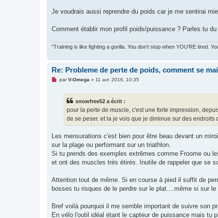
Je voudrais aussi reprendre du poids car je me sentirai m
Comment établir mon profil poids/puissance ? Parles tu du
“Training is like fighting a gorilla. You don’t stop when YOU’RE tired. 
Re: Probleme de perte de poids, comment se mai
M
par
V-Omega
»
11 avr. 2016, 10:35
e
s
s
snowfree52 a écrit :
a
g
pour la perte de muscle, c'est une forte impression, depu
e
de se peser. et la je vois que je diminue sur des endroits 
n
o
n
Les mensurations c'est bien pour être beau devant un miroi
l
u
sur la plage ou performant sur un triathlon.
Si tu prends des exemples extrêmes comme Froome ou les K
et ont des muscles très étirés. Inutile de rappeler que se s
Attention tout de même. Si en course à pied il suffit de pe
bosses tu risques de le perdre sur le plat....même si sur le
Bref voilà pourquoi il me semble important de suivre son p
En vélo l'outil idéal étant le capteur de puissance mais t