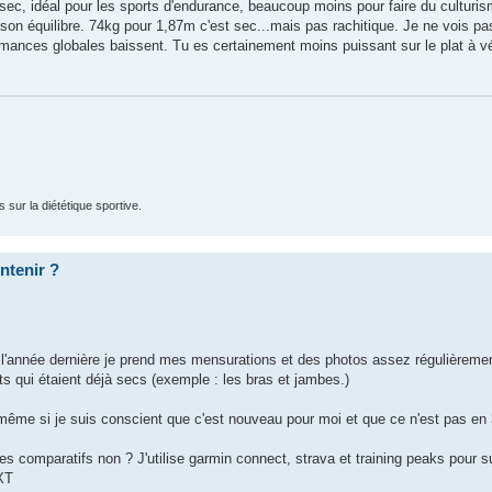
 sec, idéal pour les sports d'endurance, beaucoup moins pour faire du culturis
on équilibre. 74kg pour 1,87m c'est sec...mais pas rachitique. Je ne vois pa
formances globales baissent. Tu es certainement moins puissant sur le plat à 
 sur la diététique sportive.
ntenir ?
 l'année dernière je prend mes mensurations et des photos assez régulièrement
ts qui étaient déjà secs (exemple : les bras et jambes.)
 même si je suis conscient que c'est nouveau pour moi et que ce n'est pas en 
es comparatifs non ? J'utilise garmin connect, strava et training peaks pour s
 XT