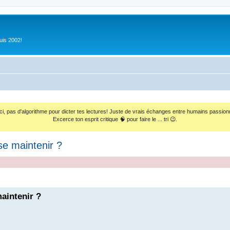
uis 2002!
ci, pas d'algorithme pour dicter tes lectures! Juste de vrais échanges entre humains passion
Excerce ton esprit critique 🧠 pour faire le ... tri 😉.
e maintenir ?
aintenir ?