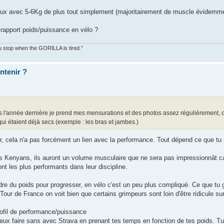
ieux avec 5-6Kg de plus tout simplement (majoritairement de muscle évidemm
 rapport poids/puissance en vélo ?
You stop when the GORILLA is tired.”
ntenir ?
is l'année dernière je prend mes mensurations et des photos assez régulièrement, c
qui étaient déjà secs (exemple : les bras et jambes.)
r, cela n'a pas forcément un lien avec la performance. Tout dépend ce que tu 
enyans, ils auront un volume musculaire que ne sera pas impressionnât car
ont les plus performants dans leur discipline.
rdre du poids pour progresser, en vélo c'est un peu plus compliqué. Ce que tu
 Tour de France on voit bien que certains grimpeurs sont loin d'être ridicule s
rofil de performance/puissance
u peux faire sans avec Strava en prenant tes temps en fonction de tes poids. 