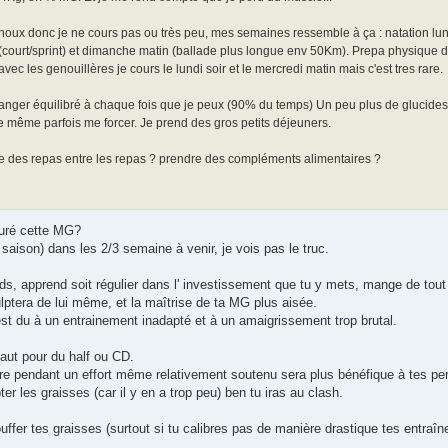
noux donc je ne cours pas ou très peu, mes semaines ressemble à ça : natation lund
court/sprint) et dimanche matin (ballade plus longue env 50Km). Prepa physique d
vec les genouillères je cours le lundi soir et le mercredi matin mais c'est tres rare.
manger équilibré à chaque fois que je peux (90% du temps) Un peu plus de glucides
ie même parfois me forcer. Je prend des gros petits déjeuners.
se des repas entre les repas ? prendre des compléments alimentaires ?
suré cette MG?
 saison) dans les 2/3 semaine à venir, je vois pas le truc.
ids, apprend soit régulier dans l' investissement que tu y mets, mange de tou
lptera de lui même, et la maîtrise de ta MG plus aisée.
 est du à un entrainement inadapté et à un amaigrissement trop brutal.
haut pour du half ou CD.
ucre pendant un effort même relativement soutenu sera plus bénéfique à tes p
er les graisses (car il y en a trop peu) ben tu iras au clash.
ffer tes graisses (surtout si tu calibres pas de manière drastique tes entraîne