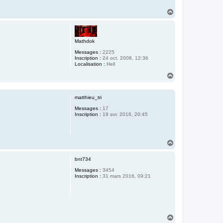
H
a
u
t
Mathdok
Messages :
2225
Inscription :
24 oct. 2008, 12:36
Localisation :
Hell
H
a
u
t
matthieu_tri
Messages :
17
Inscription :
19 avr. 2016, 20:45
H
a
u
bnt734
t
Messages :
3454
Inscription :
31 mars 2016, 09:21
H