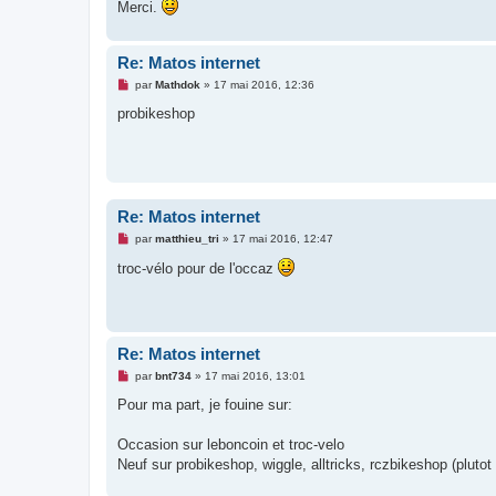
g
Merci.
e
n
o
n
Re: Matos internet
l
u
M
par
Mathdok
»
17 mai 2016, 12:36
e
s
probikeshop
s
a
g
e
n
o
n
Re: Matos internet
l
u
M
par
matthieu_tri
»
17 mai 2016, 12:47
e
s
troc-vélo pour de l'occaz
s
a
g
e
n
o
Re: Matos internet
n
l
M
par
bnt734
»
17 mai 2016, 13:01
u
e
s
Pour ma part, je fouine sur:
s
a
g
Occasion sur leboncoin et troc-velo
e
Neuf sur probikeshop, wiggle, alltricks, rczbikeshop (pluto
n
o
n