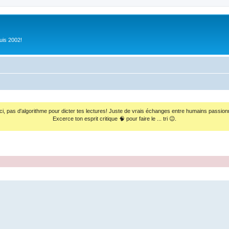
uis 2002!
ci, pas d'algorithme pour dicter tes lectures! Juste de vrais échanges entre humains passion
Excerce ton esprit critique 🧠 pour faire le ... tri 😉.