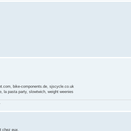
unt.com, bike-components.de, sjscycle.co.uk
xe, la pasta party, slowtwich, weight weenies
.
ut chez eux.