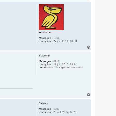
a
u
t
sebsoupe
Messages :
1850
Inscription :
27 juin 2014, 13:58
H
a
u
Blackstar
t
Messages :
4916
Inscription :
22 juin 2010, 19:21
Localisation :
Triangle des bermudas
H
a
u
Evisims
t
Messages :
1003
Inscription :
25 oct. 2014, 09:16