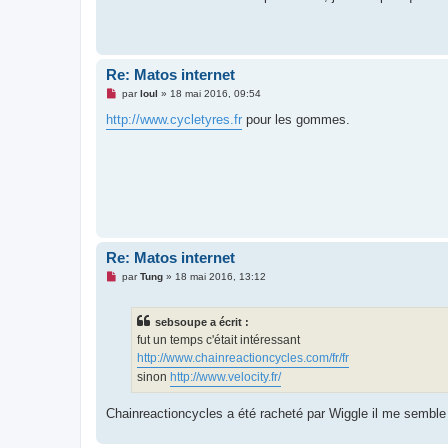
s
a
g
e
n
o
Re: Matos internet
n
l
M
par
loul
»
18 mai 2016, 09:54
u
e
s
http://www.cycletyres.fr
pour les gommes.
s
a
g
e
n
o
n
l
u
Re: Matos internet
M
par
Tung
»
18 mai 2016, 13:12
e
s
s
sebsoupe a écrit :
a
g
fut un temps c'était intéressant
e
http://www.chainreactioncycles.com/fr/fr
n
o
sinon
http://www.velocity.fr/
n
l
u
Chainreactioncycles a été racheté par Wiggle il me semble