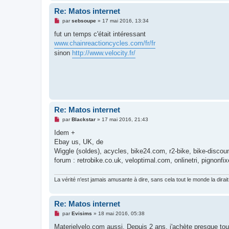
l
Re: Matos internet
u
M
par
sebsoupe
»
17 mai 2016, 13:34
e
s
fut un temps c'était intéressant
s
www.chainreactioncycles.com/fr/fr
a
g
sinon
http://www.velocity.fr/
e
n
o
n
l
u
Re: Matos internet
M
par
Blackstar
»
17 mai 2016, 21:43
e
s
Idem +
s
Ebay us, UK, de
a
g
Wiggle (soldes), acycles, bike24.com, r2-bike, bike-disco
e
forum : retrobike.co.uk, veloptimal.com, onlinetri, pignonfi
n
o
n
La vérité n'est jamais amusante à dire, sans cela tout le monde la dirait
l
u
Re: Matos internet
M
par
Evisims
»
18 mai 2016, 05:38
e
s
Materielvelo.com aussi. Depuis 2 ans, j'achète presque to