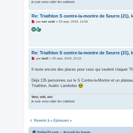
je suis venu vider les cabinets
Re: Triathlon S contre-la-montre de Seurre (21), l
M
par
noir zedir
»
03 sept. 2016, 14:04
e
s
s
a
g
e
n
o
Re: Triathlon S contre-la-montre de Seurre (21), l
n
l
M
par
dad1
»
20 sept. 2016, 22:22
u
e
s
Il reste encore des places pour ceux qui veulent claquer Th
s
a
g
e
Déjà 135 personnes sur le S Contre-la-Montre et un platea
n
Triathlon, Audric Lambolez
o
n
l
Veni, vidi, vici
u
je suis venu vider les cabinets
Revenir à « Epreuves »
OnlineTri.com
Accueil du forum