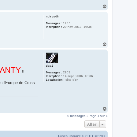
H
a
u
noir zedir
t
Messages :
1177
Inscription :
20 nov. 2013, 19:36
H
a
u
t
dad1
RANTY
!!
Messages :
2953
Inscription :
14 sept. 2006, 18:36
Localisation :
côte d'or
on d'Europe de Cross
H
a
5 messages • Page
1
sur
1
u
t
Aller
Fuseau horaire sur
UTC+01:00