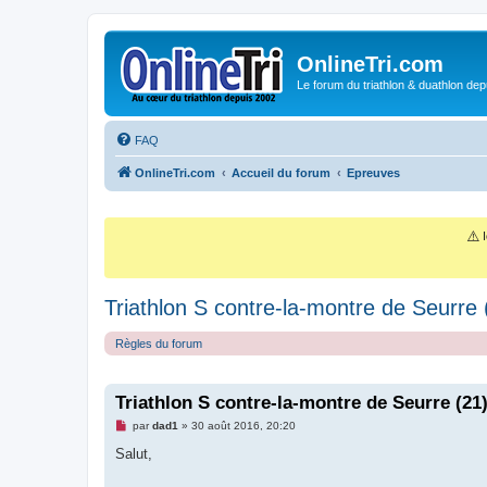
OnlineTri.com
Le forum du triathlon & duathlon dep
FAQ
OnlineTri.com
Accueil du forum
Epreuves
⚠️
I
Triathlon S contre-la-montre de Seurre 
Règles du forum
Triathlon S contre-la-montre de Seurre (21)
M
par
dad1
»
30 août 2016, 20:20
e
s
Salut,
s
a