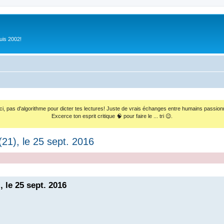
uis 2002!
ci, pas d'algorithme pour dicter tes lectures! Juste de vrais échanges entre humains passion
Excerce ton esprit critique 🧠 pour faire le ... tri 😉.
(21), le 25 sept. 2016
, le 25 sept. 2016