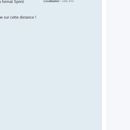
Localisation :
côte d'or
u format Sprint
e sur cette distance !