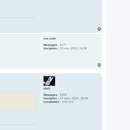
H
a
u
noir zedir
t
Messages :
1177
Inscription :
20 nov. 2013, 19:36
H
a
u
t
dad1
Messages :
2953
Inscription :
14 sept. 2006, 18:36
Localisation :
côte d'or