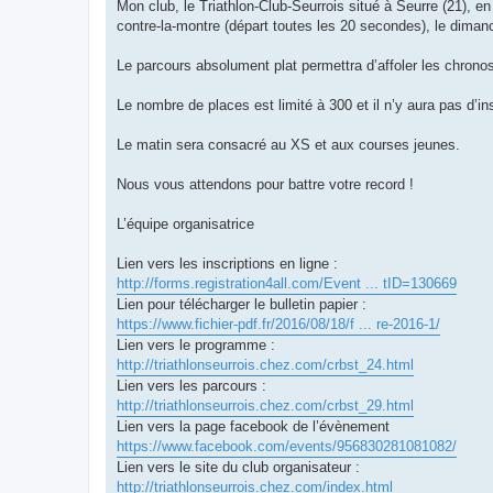
g
Mon club, le Triathlon-Club-Seurrois situé à Seurre (21), e
e
contre-la-montre (départ toutes les 20 secondes), le dima
n
o
n
Le parcours absolument plat permettra d’affoler les chronos
l
u
Le nombre de places est limité à 300 et il n’y aura pas d’ins
Le matin sera consacré au XS et aux courses jeunes.
Nous vous attendons pour battre votre record !
L’équipe organisatrice
Lien vers les inscriptions en ligne :
http://forms.registration4all.com/Event ... tID=130669
Lien pour télécharger le bulletin papier :
https://www.fichier-pdf.fr/2016/08/18/f ... re-2016-1/
Lien vers le programme :
http://triathlonseurrois.chez.com/crbst_24.html
Lien vers les parcours :
http://triathlonseurrois.chez.com/crbst_29.html
Lien vers la page facebook de l’évènement
https://www.facebook.com/events/956830281081082/
Lien vers le site du club organisateur :
http://triathlonseurrois.chez.com/index.html