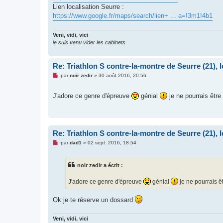
Lien localisation Seurre :
https://www.google.fr/maps/search/lien+ ... a=!3m1!4b1
Veni, vidi, vici
je suis venu vider les cabinets
Re: Triathlon S contre-la-montre de Seurre (21), l
M
par
noir zedir
»
30 août 2016, 20:56
e
s
s
J'adore ce genre d'épreuve
génial
je ne pourrais être
a
g
e
n
o
n
Re: Triathlon S contre-la-montre de Seurre (21), l
l
u
M
par
dad1
»
02 sept. 2016, 18:54
e
s
s
noir zedir a écrit :
a
g
e
J'adore ce genre d'épreuve
génial
je ne pourrais ê
n
o
n
Ok je te réserve un dossard
l
u
Veni, vidi, vici