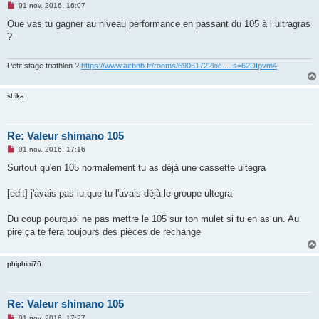
M
01 nov. 2016, 16:07
e
s
Que vas tu gagner au niveau performance en passant du 105 à l ultragras
s
?
a
g
e
n
Petit stage triathlon ?
https://www.airbnb.fr/rooms/6906172?loc ... s=62DIpvm4
o
n
l
shika
u
Re: Valeur shimano 105
M
01 nov. 2016, 17:16
e
s
Surtout qu'en 105 normalement tu as déjà une cassette ultegra
s
a
g
[edit] j'avais pas lu que tu l'avais déjà le groupe ultegra
e
n
o
Du coup pourquoi ne pas mettre le 105 sur ton mulet si tu en as un. Au
n
pire ça te fera toujours des pièces de rechange
l
u
phiphitri76
Re: Valeur shimano 105
M
01 nov. 2016, 17:27