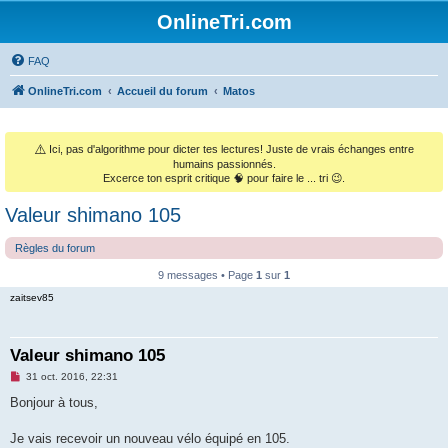
OnlineTri.com
FAQ
OnlineTri.com
Accueil du forum
Matos
⚠️
Ici, pas d'algorithme pour dicter tes lectures! Juste de vrais échanges entre
humains passionnés.
Excerce ton esprit critique 🧠 pour faire le ... tri 😉.
Valeur shimano 105
Règles du forum
9 messages • Page
1
sur
1
zaitsev85
Valeur shimano 105
M
31 oct. 2016, 22:31
e
s
Bonjour à tous,
s
a
g
Je vais recevoir un nouveau vélo équipé en 105.
e