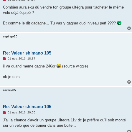
e
s
Combien aurais-tu dû vendre ton groupe ultégra pour t'acheter le même
s
vélo déjà équipé ?
a
g
e
Et comme le dit gadagne... Tu vas y gagner quoi niveau perf ????
n
o
n
l
elgringo25
u
Re: Valeur shimano 105
M
01 nov. 2016, 18:37
e
s
il va quand meme gagne 246gr
(source wiggle)
s
a
g
ok je sors
e
n
o
zaitsev85
n
l
u
Re: Valeur shimano 105
M
01 nov. 2016, 20:55
e
s
J'ai la chance d'avoir un groupe Ultegra 11v dc je préfère qu'il soit monté
s
sur un vélo que de trainer dans une boite...
a
g