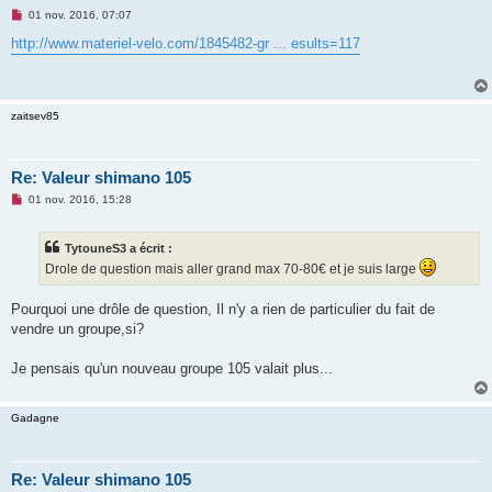
M
01 nov. 2016, 07:07
e
s
http://www.materiel-velo.com/1845482-gr ... esults=117
s
a
g
e
n
zaitsev85
o
n
l
u
Re: Valeur shimano 105
M
01 nov. 2016, 15:28
e
s
s
TytouneS3 a écrit :
a
g
Drole de question mais aller grand max 70-80€ et je suis large
e
n
o
Pourquoi une drôle de question, Il n'y a rien de particulier du fait de
n
vendre un groupe,si?
l
u
Je pensais qu'un nouveau groupe 105 valait plus...
Gadagne
Re: Valeur shimano 105