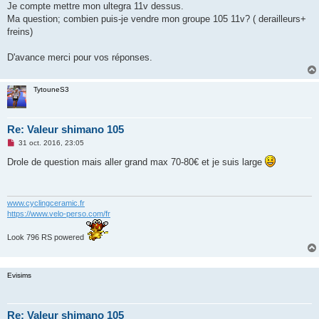
Je compte mettre mon ultegra 11v dessus.
n
o
Ma question; combien puis-je vendre mon groupe 105 11v? ( derailleurs+
n
freins)
l
u
D'avance merci pour vos réponses.
TytouneS3
Re: Valeur shimano 105
M
31 oct. 2016, 23:05
e
s
Drole de question mais aller grand max 70-80€ et je suis large
s
a
g
e
n
www.cyclingceramic.fr
o
https://www.velo-perso.com/fr
n
l
u
Look 796 RS powered
Evisims
Re: Valeur shimano 105