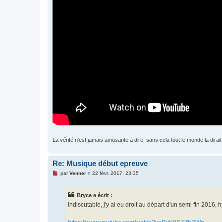
La vérité n'est jamais amusante à dire, sans cela tout le monde la dirait
Re: Musique début epreuve
M
par
Venner
»
22 févr. 2017, 23:35
e
s
s
Bryce a écrit :
a
g
Indiscutable, j'y ai eu droit au départ d'un semi fin 2016, 
e
n
o