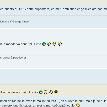
 des chants du PSG entre supporters, ça met l'ambiance et ça m'éclate pas ma
tionnaire !" George Orwell
ut le monde va courir plus vite
t utiliser à persévérer"
out le monde va courir plus vite
rathon de Marseille avec le maillot du PSG, j'en ai rêvé la nuit, mais je ne su
ours mieux que flingages en pleine rue, spécialité locale.