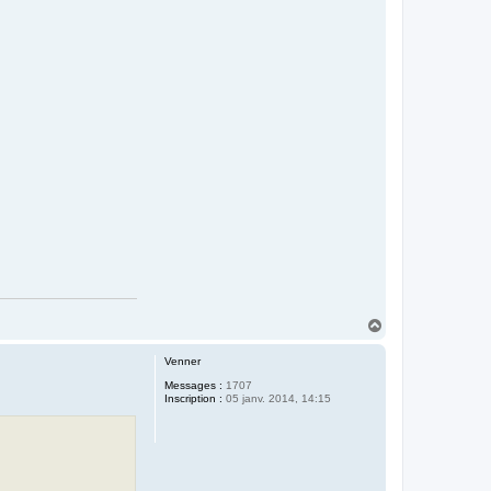
H
a
u
Venner
t
Messages :
1707
Inscription :
05 janv. 2014, 14:15