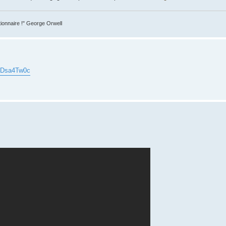
tionnaire !" George Orwell
YeDsa4Tw0c