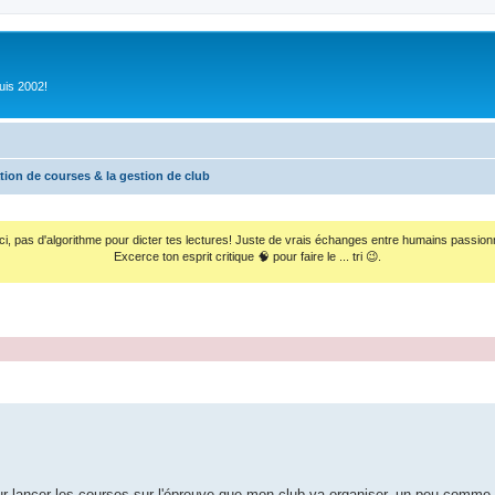
uis 2002!
tion de courses & la gestion de club
ci, pas d'algorithme pour dicter tes lectures! Juste de vrais échanges entre humains passion
Excerce ton esprit critique 🧠 pour faire le ... tri 😉.
r lancer les courses sur l'épreuve que mon club va organiser, un peu comme 