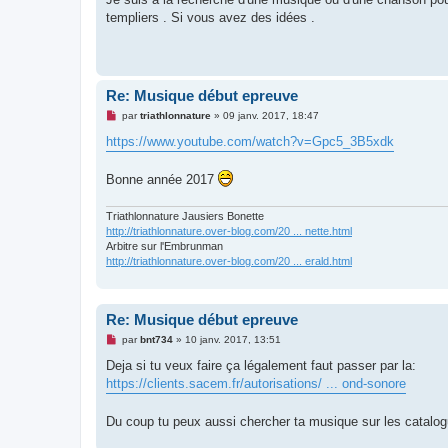
a
g
templiers . Si vous avez des idées .
e
n
o
n
l
u
Re: Musique début epreuve
M
par
triathlonnature
»
09 janv. 2017, 18:47
e
s
https://www.youtube.com/watch?v=Gpc5_3B5xdk
s
a
g
Bonne année 2017
e
n
o
Triathlonnature Jausiers Bonette
n
http://triathlonnature.over-blog.com/20 ... nette.html
l
Arbitre sur l'Embrunman
u
http://triathlonnature.over-blog.com/20 ... erald.html
Re: Musique début epreuve
M
par
bnt734
»
10 janv. 2017, 13:51
e
s
Deja si tu veux faire ça légalement faut passer par la:
s
https://clients.sacem.fr/autorisations/ ... ond-sonore
a
g
e
Du coup tu peux aussi chercher ta musique sur les catalogu
n
o
n