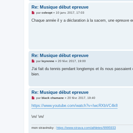
l
Re: Musique début epreuve
u
M
par
coleopt
»
10 janv. 2017, 17:03
e
s
Chaque année il y a déclaration à la sacem, une epreuve en v
s
a
g
e
n
o
n
l
u
Re: Musique début epreuve
M
par
leyrenne
»
20 févr. 2017, 19:00
e
s
J'ai fait du tennis pendant longtemps et ils nous passaient
s
bien.
a
g
e
n
o
Re: Musique début epreuve
n
l
M
par
black chamane
»
20 févr. 2017, 19:40
u
e
s
https://www.youtube.com/watch?v=IwcRXbVC4k8
s
a
g
\m/ \m/
e
n
o
mon stravinsky :
https://www.strava.com/athletes/9995933
n