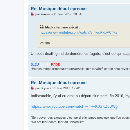
l
u
Re: Musique début epreuve
M
par
Venner
»
20 févr. 2017, 20:54
e
s
s
black chamane a écrit :
a
g
https://www.youtube.com/watch?v=IwcRXbVC4k8
e
n
o
\m/ \m/
n
l
u
Un petit death-grind de derrière les fagots, c'est ce qui s'a
BLEU
BLANC
RAGE
"En ces temps d'imposture universelle, dire la vérité est un acte révolu
Re: Musique début epreuve
M
par
Bryce
»
21 févr. 2017, 12:42
e
s
Indiscutable, j'y ai eu droit au départ d'un semi fin 2016, h
s
a
g
https://www.youtube.com/watch?v=RvK8SKZbBWg
e
n
o
"Se trouver des excuses c'est perdre le temps précieux que l'on pourrai
n
"Do not fear death, fear an unlived life"
l
u