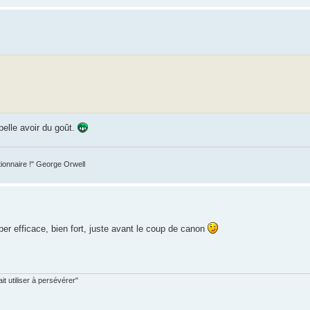
ppelle avoir du goût.
tionnaire !" George Orwell
yper efficace, bien fort, juste avant le coup de canon
t utiliser à persévérer"