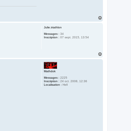
H
a
u
Julie.triathlon
t
Messages :
34
Inscription :
07 sept. 2015, 13:54
H
a
u
t
Mathdok
Messages :
2225
Inscription :
24 oct. 2008, 12:36
Localisation :
Hell