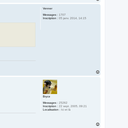
a
u
Venner
t
Messages :
1707
Inscription :
05 janv. 2014, 14:15
H
a
u
t
Bryce
Messages :
25262
Inscription :
22 sept. 2005, 09:21
Localisation :
Ici et là
H