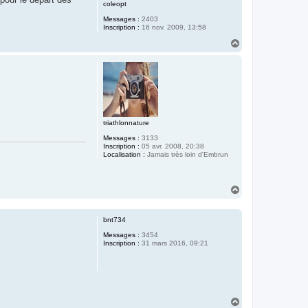
coleopt
Messages :
2403
Inscription :
16 nov. 2009, 13:58
H
a
u
t
triathlonnature
Messages :
3133
Inscription :
05 avr. 2008, 20:38
Localisation :
Jamais très loin d'Embrun
H
a
u
t
bnt734
Messages :
3454
Inscription :
31 mars 2016, 09:21
H