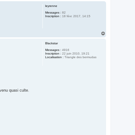
a
u
leyrenne
t
Messages :
82
Inscription :
18 févr. 2017, 14:15
H
a
u
Blackstar
t
Messages :
4916
Inscription :
22 juin 2010, 19:21
Localisation :
Triangle des bermudas
venu quasi culte.