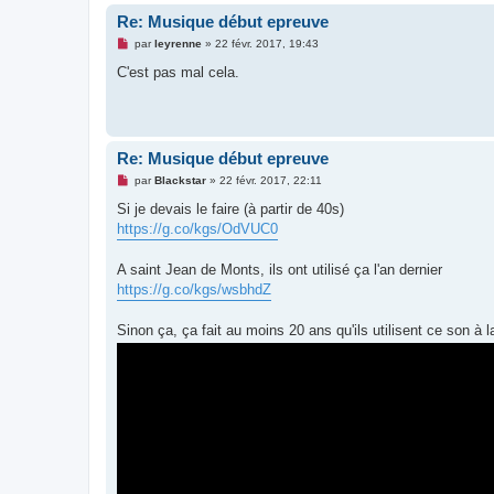
Re: Musique début epreuve
M
par
leyrenne
»
22 févr. 2017, 19:43
e
s
C'est pas mal cela.
s
a
g
e
n
o
Re: Musique début epreuve
n
l
M
par
Blackstar
»
22 févr. 2017, 22:11
u
e
s
Si je devais le faire (à partir de 40s)
s
https://g.co/kgs/OdVUC0
a
g
e
A saint Jean de Monts, ils ont utilisé ça l'an dernier
n
o
https://g.co/kgs/wsbhdZ
n
l
u
Sinon ça, ça fait au moins 20 ans qu'ils utilisent ce son 