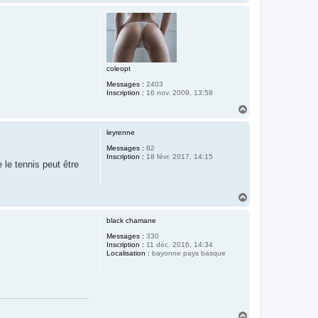
a
u
t
coleopt
Messages :
2403
Inscription :
16 nov. 2009, 13:58
H
a
u
leyrenne
t
Messages :
82
Inscription :
18 févr. 2017, 14:15
 le tennis peut être
H
a
u
black chamane
t
Messages :
330
Inscription :
11 déc. 2016, 14:34
Localisation :
bayonne pays basque
H