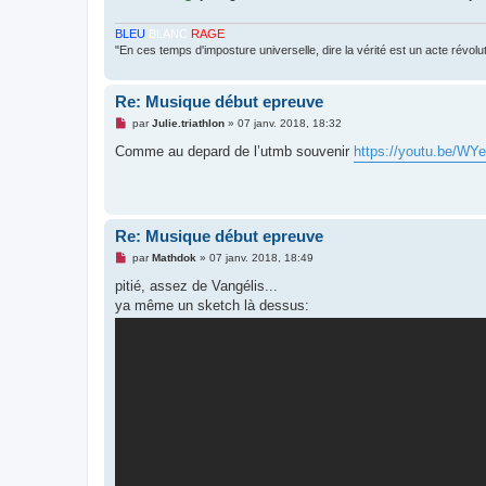
u
BLEU
BLANC
RAGE
"En ces temps d'imposture universelle, dire la vérité est un acte révolu
Re: Musique début epreuve
M
par
Julie.triathlon
»
07 janv. 2018, 18:32
e
s
Comme au depard de l’utmb souvenir
https://youtu.be/W
s
a
g
e
n
o
Re: Musique début epreuve
n
l
M
par
Mathdok
»
07 janv. 2018, 18:49
u
e
s
pitié, assez de Vangélis...
s
ya même un sketch là dessus:
a
g
e
n
o
n
l
u