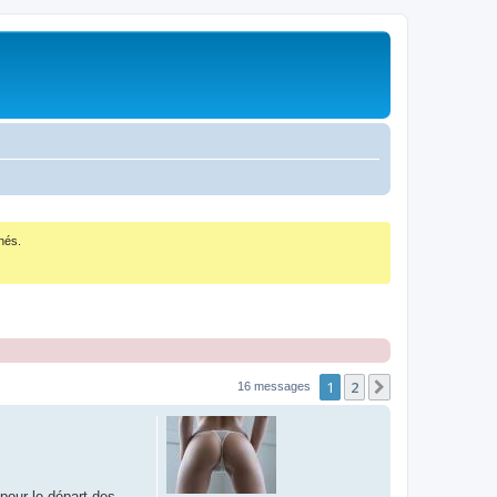
nés.
1
2
Suivant
16 messages
pour le départ des