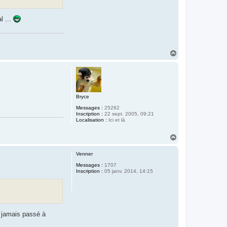
l ...
H
a
u
t
Bryce
Messages :
25262
Inscription :
22 sept. 2005, 09:21
Localisation :
Ici et là
H
a
u
Venner
t
Messages :
1707
Inscription :
05 janv. 2014, 14:15
is jamais passé à