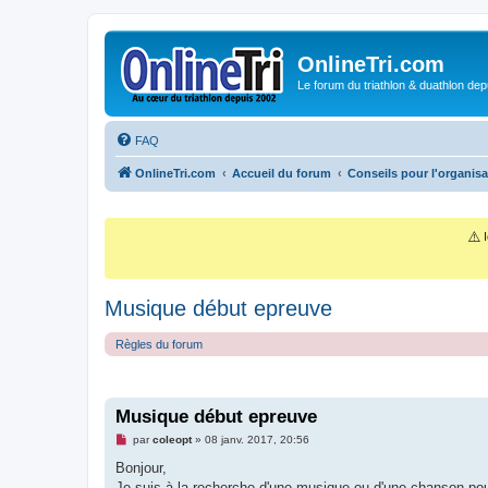
OnlineTri.com
Le forum du triathlon & duathlon dep
FAQ
OnlineTri.com
Accueil du forum
Conseils pour l'organisa
⚠️
I
Musique début epreuve
Règles du forum
Musique début epreuve
M
par
coleopt
»
08 janv. 2017, 20:56
e
s
Bonjour,
s
Je suis à la recherche d'une musique ou d'une chanson pou