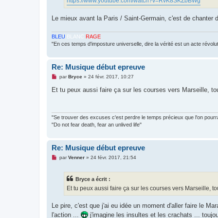
https://www.youtube.com/watch?v=RvK8SKZbBWg
n
l
u
Le mieux avant la Paris / Saint-Germain, c'est de chanter
BLEU
BLANC
RAGE
"En ces temps d'imposture universelle, dire la vérité est un acte révolu
Re: Musique début epreuve
M
par
Bryce
»
24 févr. 2017, 10:27
e
s
Et tu peux aussi faire ça sur les courses vers Marseille, to
s
a
g
e
n
"Se trouver des excuses c'est perdre le temps précieux que l'on pourrai
o
"Do not fear death, fear an unlived life"
n
l
u
Re: Musique début epreuve
M
par
Venner
»
24 févr. 2017, 21:54
e
s
s
Bryce a écrit :
a
g
Et tu peux aussi faire ça sur les courses vers Marseille, t
e
n
o
Le pire, c'est que j'ai eu idée un moment d'aller faire le Ma
n
l'action ...
j'imagine les insultes et les crachats ... touj
l