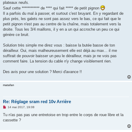
plateaux neufs.
n
o
Sauf cette ************ de **** qui fait ***** de petit pignon
n
Il a parfois du mal à passer, et surtout c'est bruyant. En y regardant de
l
u
plus près, les galets ne sont pas assez vers le bas, ce qui fait que le
petit pignon n'est pas au centre de la chaîne, mais totalement vers la
droite. Tous les 3/4 maillons, il y en a un qui accroche un peu ce qui
génère ce bruit.
Solution très simple me direz vous : baisse la butée basse de ton
dérailleur. Oui, mais malheureusement elle est déjà au max... il me
suffirait de pouvoir baisser un peu le dérailleur, mais je ne vois pas
comment faire. La tension du cable n'y change visiblement rien.
Des avis pour une solution ? Merci d'avance !!
matafan
Re: Réglage sram red 10v Arrière
M
14 mai 2017, 19:08
e
s
Tu n'as pas pas une entretoise en trop entre le corps de roue libre et la
s
cassette ?
a
g
e
n