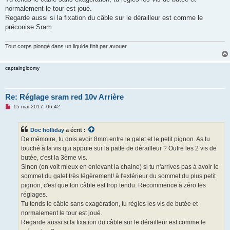
normalement le tour est joué.
Regarde aussi si la fixation du câble sur le dérailleur est comme le
préconise Sram
Tout corps plongé dans un liquide finit par avouer.
captaingloomy
Re: Réglage sram red 10v Arrière
M
15 mai 2017, 06:42
e
s
s
Doc holliday
a écrit :
a
g
De mémoire, tu dois avoir 8mm entre le galet et le petit pignon. As tu
e
touché à la vis qui appuie sur la patte de dérailleur ? Outre les 2 vis de
n
o
butée, c'est la 3ème vis.
n
Sinon (on voit mieux en enlevant la chaine) si tu n'arrives pas à avoir le
l
u
sommet du galet très légèrement! à l'extérieur du sommet du plus petit
pignon, c'est que ton câble est trop tendu. Recommence à zéro tes
réglages.
Tu tends le câble sans exagération, tu règles les vis de butée et
normalement le tour est joué.
Regarde aussi si la fixation du câble sur le dérailleur est comme le