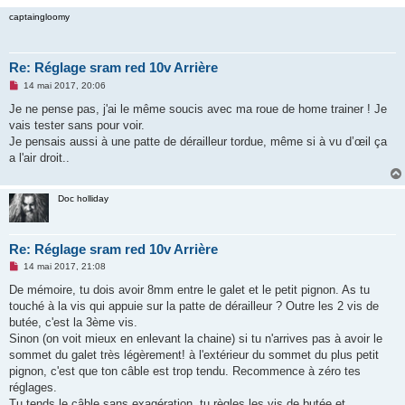
o
captaingloomy
n
l
u
Re: Réglage sram red 10v Arrière
M
14 mai 2017, 20:06
e
s
Je ne pense pas, j'ai le même soucis avec ma roue de home trainer ! Je
s
vais tester sans pour voir.
a
g
Je pensais aussi à une patte de dérailleur tordue, même si à vu d’œil ça
e
a l'air droit..
n
o
n
l
Doc holliday
u
Re: Réglage sram red 10v Arrière
M
14 mai 2017, 21:08
e
s
De mémoire, tu dois avoir 8mm entre le galet et le petit pignon. As tu
s
touché à la vis qui appuie sur la patte de dérailleur ? Outre les 2 vis de
a
g
butée, c'est la 3ème vis.
e
Sinon (on voit mieux en enlevant la chaine) si tu n'arrives pas à avoir le
n
o
sommet du galet très légèrement! à l'extérieur du sommet du plus petit
n
pignon, c'est que ton câble est trop tendu. Recommence à zéro tes
l
u
réglages.
Tu tends le câble sans exagération, tu règles les vis de butée et