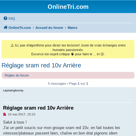
OnlineTri.com
FAQ
OnlineTri.com
Accueil du forum
Matos
⚠️
Ici, pas d'algorithme pour dicter tes lectures! Juste de vrais échanges entre
humains passionnés.
Excerce ton esprit critique 🧠 pour faire le ... tri 😉.
Réglage sram red 10v Arrière
Règles du forum
5 messages • Page
1
sur
1
captaingloomy
Réglage sram red 10v Arrière
M
14 mai 2017, 15:22
e
s
Salut à tous !
s
J'ai un petit soucis sur mon groupe sram red 10v, en fait toutes les
a
g
vitesses/plateaux passent bien, chaîne en bon état pignons idem
e