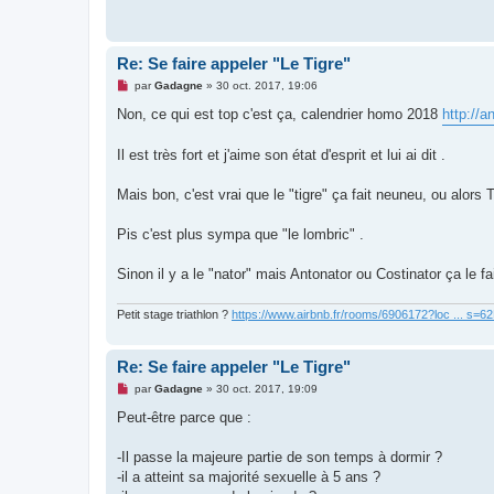
a
g
e
n
o
Re: Se faire appeler "Le Tigre"
n
l
M
par
Gadagne
»
30 oct. 2017, 19:06
u
e
s
Non, ce qui est top c'est ça, calendrier homo 2018
http://a
s
a
g
Il est très fort et j'aime son état d'esprit et lui ai dit .
e
n
o
Mais bon, c'est vrai que le "tigre" ça fait neuneu, ou alors
n
l
u
Pis c'est plus sympa que "le lombric" .
Sinon il y a le "nator" mais Antonator ou Costinator ça le fa
Petit stage triathlon ?
https://www.airbnb.fr/rooms/6906172?loc ... s=
Re: Se faire appeler "Le Tigre"
M
par
Gadagne
»
30 oct. 2017, 19:09
e
s
Peut-être parce que :
s
a
g
-Il passe la majeure partie de son temps à dormir ?
e
-il a atteint sa majorité sexuelle à 5 ans ?
n
o