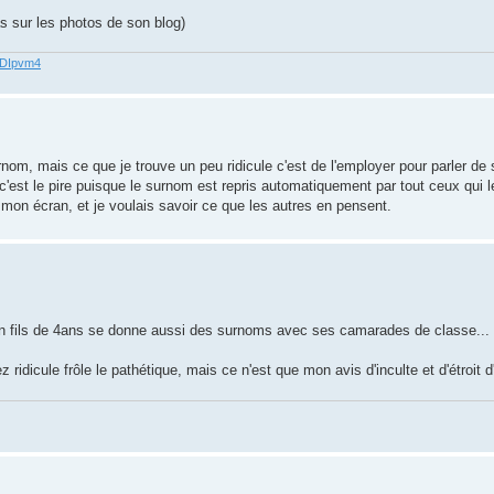
pas sur les photos de son blog)
62DIpvm4
urnom, mais ce que je trouve un peu ridicule c'est de l'employer pour parler d
c'est le pire puisque le surnom est repris automatiquement par tout ceux qui l
 mon écran, et je voulais savoir ce que les autres en pensent.
mon fils de 4ans se donne aussi des surnoms avec ses camarades de classe...
icule frôle le pathétique, mais ce n'est que mon avis d'inculte et d'étroit d'