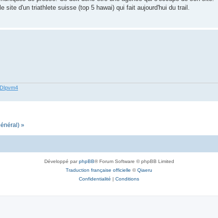
site d'un triathlete suisse (top 5 hawai) qui fait aujourd'hui du trail.
62DIpvm4
général) »
Développé par
phpBB
® Forum Software © phpBB Limited
Traduction française officielle
©
Qiaeru
Confidentialité
|
Conditions