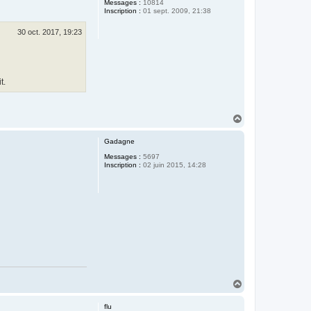
Messages :
10814
Inscription :
01 sept. 2009, 21:38
30 oct. 2017, 19:23
t.
H
a
u
Gadagne
t
Messages :
5697
Inscription :
02 juin 2015, 14:28
H
a
u
flu