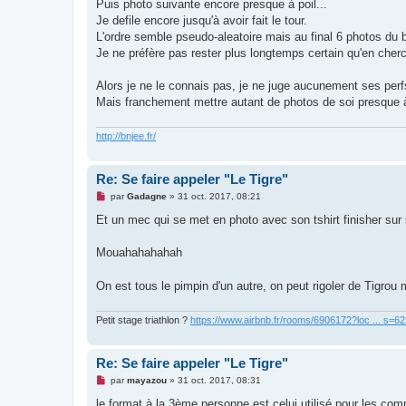
u
Puis photo suivante encore presque à poil...
Je defile encore jusqu'à avoir fait le tour.
L'ordre semble pseudo-aleatoire mais au final 6 photos du
Je ne préfère pas rester plus longtemps certain qu'en che
Alors je ne le connais pas, je ne juge aucunement ses perf
Mais franchement mettre autant de photos de soi presque à
http://bnjee.fr/
Re: Se faire appeler "Le Tigre"
M
par
Gadagne
»
31 oct. 2017, 08:21
e
s
Et un mec qui se met en photo avec son tshirt finisher sur
s
a
g
Mouahahahahah
e
n
o
On est tous le pimpin d'un autre, on peut rigoler de Tigrou 
n
l
u
Petit stage triathlon ?
https://www.airbnb.fr/rooms/6906172?loc ... s=
Re: Se faire appeler "Le Tigre"
M
par
mayazou
»
31 oct. 2017, 08:31
e
s
le format à la 3ème personne est celui utilisé pour les co