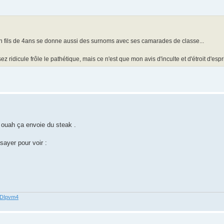
mon fils de 4ans se donne aussi des surnoms avec ses camarades de classe...
dicule frôle le pathétique, mais ce n'est que mon avis d'inculte et d'étroit d'espri
, ouah ça envoie du steak .
ssayer pour voir :
62DIpvm4