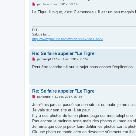
M
par
flu
»
30 oct. 2017, 23:14
e
s
Le Tigre, l'unique, c'est Clemenceau. Il est un peu megalo l
s
a
g
e
n
FLU
o
Salut à toi ...
n
http://www.youtube.com/watch?v=X75ce-CAorU
l
u
Re: Se faire appeler "Le Tigre"
M
par
warp1977
»
31 oct. 2017, 07:52
e
s
Peut-être viendra t-il sur le sujet nous donner l'explication.
s
a
g
e
n
o
Re: Se faire appeler "Le Tigre"
n
l
M
par
bnjee
»
31 oct. 2017, 07:56
u
e
s
Je n'étais jamais passé sur son site et ce matin je me suis
s
Je vais sur son site et là stupeur.
a
g
Il y a des photos de lui en pleine page sur mon telephone.
e
Pas encore le moindre texte mais des photos du mec en shor
n
o
Je remarque que je peux faire défiler les photos car la pho
n
Ok une photo en mode aéro en descente sûrement car il a 
l