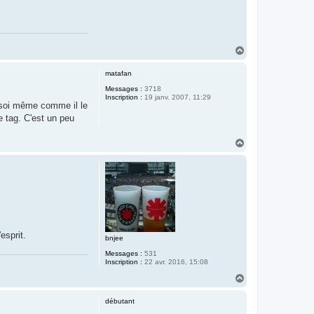
H
a
u
matafan
t
Messages :
3718
Inscription :
19 janv. 2007, 11:29
e soi même comme il le
e tag. C'est un peu
H
a
u
t
esprit.
bnjee
Messages :
531
Inscription :
22 avr. 2016, 15:08
H
a
u
débutant
t