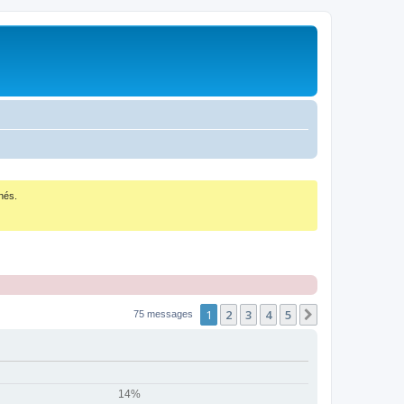
nés.
1
2
3
4
5
Suivant
75 messages
14%