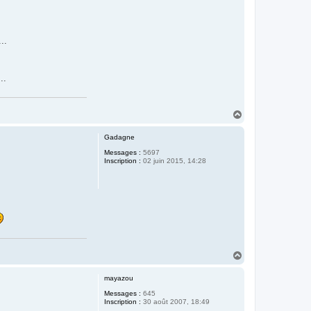
..
..
H
a
u
Gadagne
t
Messages :
5697
Inscription :
02 juin 2015, 14:28
H
a
u
mayazou
t
Messages :
645
Inscription :
30 août 2007, 18:49