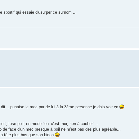
e sportif qui essaie d'usurper ce surnom ...
 dit... punaise le mec par de lui à la 3ème personne je dois voir ça
t, tose poil, en mode "oui c'est moi, rien à cacher"...
to de face d'un mec presque à poil ne m'est pas des plus agréable...
la tête plus bas que son bidon