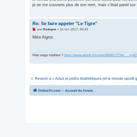
s
je ne me souviens plus de son nom, mais c'était pareil sur le 
a
g
e
n
o
Re: Se faire appeler "Le Tigre"
n
l
M
par
Gadagne
»
31 oct. 2017, 09:42
u
e
s
Mike Aigroz
s
a
g
e
n
Petit stage triathlon ?
https://www.airbnb.fr/rooms/6906172?loc ... s=
o
n
l
u
Revenir à « Actus et potins triathlétiques (et le monde sportif 
OnlineTri.com
Accueil du forum