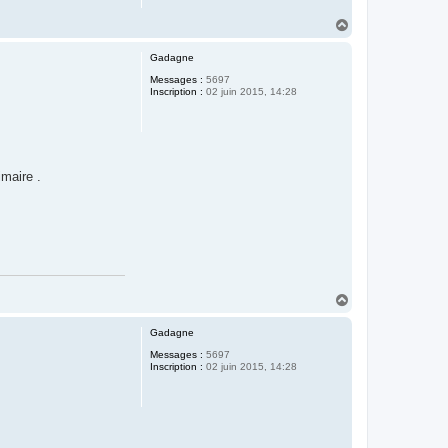
H
a
u
Gadagne
t
Messages :
5697
Inscription :
02 juin 2015, 14:28
imaire .
H
a
u
Gadagne
t
Messages :
5697
Inscription :
02 juin 2015, 14:28