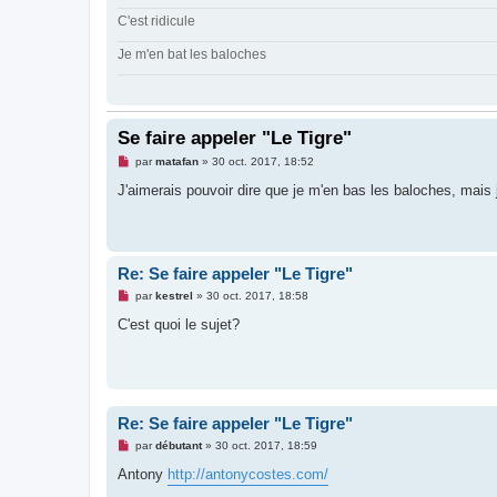
C'est ridicule
Je m'en bat les baloches
Se faire appeler "Le Tigre"
M
par
matafan
»
30 oct. 2017, 18:52
e
s
J'aimerais pouvoir dire que je m'en bas les baloches, mais
s
a
g
e
n
o
Re: Se faire appeler "Le Tigre"
n
l
M
par
kestrel
»
30 oct. 2017, 18:58
u
e
s
C'est quoi le sujet?
s
a
g
e
n
o
n
Re: Se faire appeler "Le Tigre"
l
u
M
par
débutant
»
30 oct. 2017, 18:59
e
s
Antony
http://antonycostes.com/
s