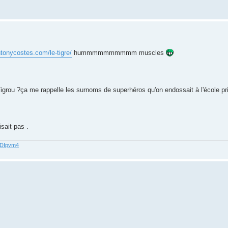
ntonycostes.com/le-tigre/
hummmmmmmmmm muscles
 Tigrou ?ça me rappelle les surnoms de superhéros qu'on endossait à l'école pr
isait pas .
62DIpvm4