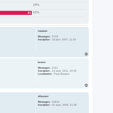
24%
62%
41
matafan
Messages :
3718
Inscription :
19 janv. 2007, 11:29
H
a
u
kestrel
t
Messages :
2161
Inscription :
13 sept. 2011, 16:30
Localisation :
Pays Basque
H
a
u
t
débutant
Messages :
10814
Inscription :
01 sept. 2009, 21:38