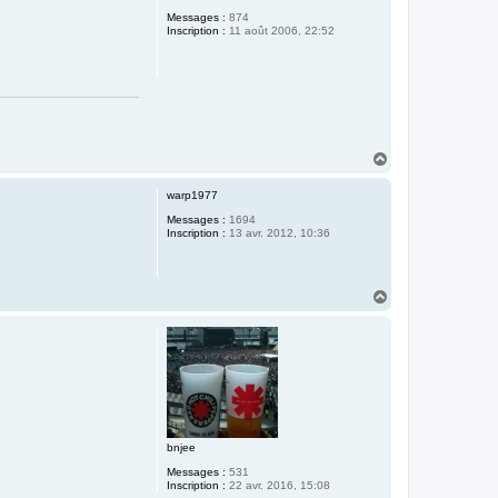
t
Messages :
874
Inscription :
11 août 2006, 22:52
H
a
u
warp1977
t
Messages :
1694
Inscription :
13 avr. 2012, 10:36
H
a
u
t
bnjee
Messages :
531
Inscription :
22 avr. 2016, 15:08