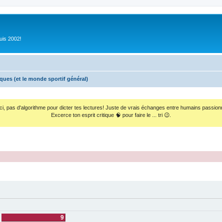
uis 2002!
iques (et le monde sportif général)
ci, pas d'algorithme pour dicter tes lectures! Juste de vrais échanges entre humains passion
Excerce ton esprit critique 🧠 pour faire le ... tri 😉.
9