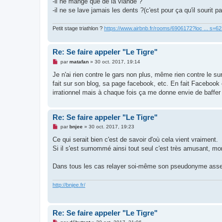
-il ne mange que de la viande ?
n
-il ne se lave jamais les dents ?(c'est pour ça qu'il sourit 
l
u
Petit stage triathlon ?
https://www.airbnb.fr/rooms/6906172?loc ... s=
Re: Se faire appeler "Le Tigre"
M
par
matafan
»
30 oct. 2017, 19:14
e
s
Je n'ai rien contre le gars non plus, même rien contre le s
s
fait sur son blog, sa page facebook, etc. En fait Facebook 
a
g
irrationnel mais à chaque fois ça me donne envie de baffer
e
n
o
n
Re: Se faire appeler "Le Tigre"
l
M
u
par
bnjee
»
30 oct. 2017, 19:23
e
s
Ce qui serait bien c'est de savoir d'où cela vient vraiment.
s
Si il s'est surnommé ainsi tout seul c'est très amusant, 
a
g
e
Dans tous les cas relayer soi-même son pseudonyme assez rid
n
o
n
http://bnjee.fr/
l
u
Re: Se faire appeler "Le Tigre"
M