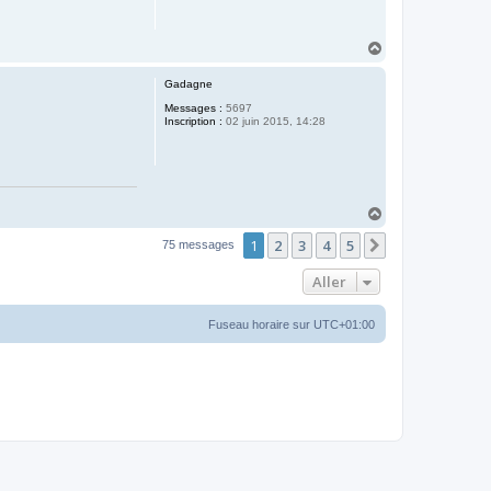
H
a
u
Gadagne
t
Messages :
5697
Inscription :
02 juin 2015, 14:28
H
a
1
2
3
4
5
u
Suivant
75 messages
t
Aller
Fuseau horaire sur
UTC+01:00