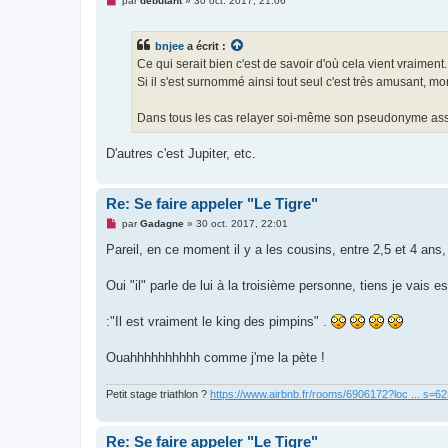
par
débutant
»
30 oct. 2017, 21:06
e
s
s
bnjee
a écrit :
a
g
Ce qui serait bien c'est de savoir d'où cela vient vraiment.
e
Si il s'est surnommé ainsi tout seul c'est très amusant, 
n
o
n
Dans tous les cas relayer soi-même son pseudonyme assez ri
l
u
D'autres c'est Jupiter, etc.
Re: Se faire appeler "Le Tigre"
M
par
Gadagne
»
30 oct. 2017, 22:01
e
s
Pareil, en ce moment il y a les cousins, entre 2,5 et 4 ans
s
a
g
Oui "il" parle de lui à la troisième personne, tiens je vais e
e
n
o
:"Il est vraiment le king des pimpins" .
n
l
u
Ouahhhhhhhhhh comme j'me la pète !
Petit stage triathlon ?
https://www.airbnb.fr/rooms/6906172?loc ... s=
Re: Se faire appeler "Le Tigre"