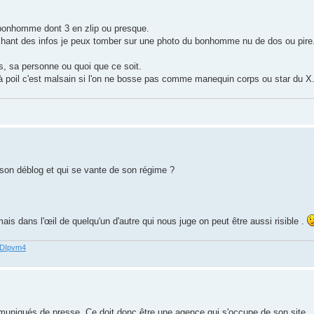
 bonhomme dont 3 en zlip ou presque.
rchant des infos je peux tomber sur une photo du bonhomme nu de dos ou pire.
s, sa personne ou quoi que ce soit.
 poil c'est malsain si l'on ne bosse pas comme manequin corps ou star du X.
 son déblog et qui se vante de son régime ?
mais dans l'œil de quelqu'un d'autre qui nous juge on peut être aussi risible .
62DIpvm4
mmuniqués de presse. Ce doit donc être une agence qui s'occupe de son site.