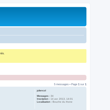
nés.
5 messages • Page
1
sur
1
juliencol
Messages :
34
Inscription :
14 avr. 2013, 14:01
Localisation :
Bouche du rhone