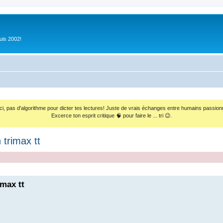
uis 2002!
ci, pas d'algorithme pour dicter tes lectures! Juste de vrais échanges entre humains passion
Excerce ton esprit critique 🧠 pour faire le ... tri 😉.
 trimax tt
imax tt