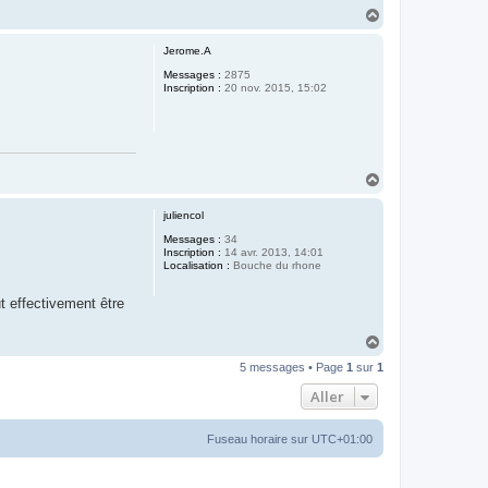
H
a
u
Jerome.A
t
Messages :
2875
Inscription :
20 nov. 2015, 15:02
H
a
u
juliencol
t
Messages :
34
Inscription :
14 avr. 2013, 14:01
Localisation :
Bouche du rhone
t effectivement être
H
a
5 messages • Page
1
sur
1
u
t
Aller
Fuseau horaire sur
UTC+01:00