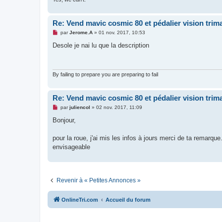
o
n
l
Re: Vend mavic cosmic 80 et pédalier vision trima
u
M
par
Jerome.A
»
01 nov. 2017, 10:53
e
s
Desole je nai lu que la description
s
a
g
e
n
By failing to prepare you are preparing to fail
o
n
l
Re: Vend mavic cosmic 80 et pédalier vision trima
u
M
par
juliencol
»
02 nov. 2017, 11:09
e
s
Bonjour,
s
a
g
pour la roue, j'ai mis les infos à jours merci de ta remarq
e
envisageable
n
o
n
l
u
Revenir à « Petites Annonces »
OnlineTri.com
Accueil du forum