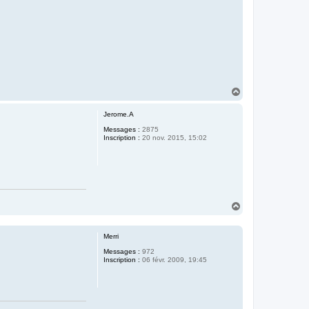
H
a
u
Jerome.A
t
Messages :
2875
Inscription :
20 nov. 2015, 15:02
H
a
u
t
Merri
Messages :
972
Inscription :
06 févr. 2009, 19:45