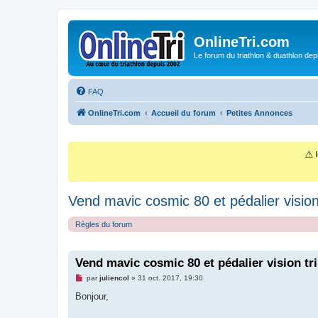
OnlineTri.com
Le forum du triathlon & duathlon dep
FAQ
OnlineTri.com
Accueil du forum
Petites Annonces
⚠️
I
Vend mavic cosmic 80 et pédalier vision
Règles du forum
Vend mavic cosmic 80 et pédalier vision tr
M
par
juliencol
»
31 oct. 2017, 19:30
e
s
Bonjour,
s
a