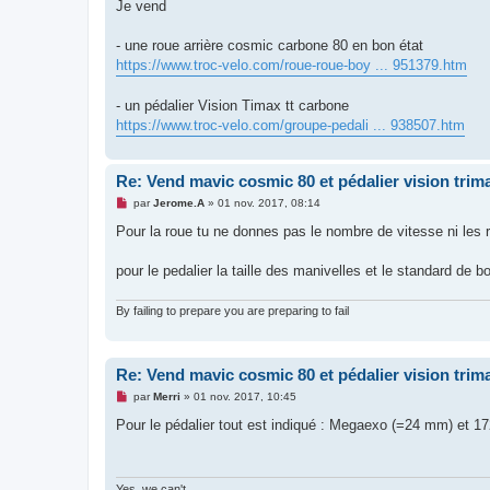
g
Je vend
e
n
o
- une roue arrière cosmic carbone 80 en bon état
n
https://www.troc-velo.com/roue-roue-boy ... 951379.htm
l
u
- un pédalier Vision Timax tt carbone
https://www.troc-velo.com/groupe-pedali ... 938507.htm
Re: Vend mavic cosmic 80 et pédalier vision trima
M
par
Jerome.A
»
01 nov. 2017, 08:14
e
s
Pour la roue tu ne donnes pas le nombre de vitesse ni les r
s
a
g
pour le pedalier la taille des manivelles et le standard de 
e
n
o
By failing to prepare you are preparing to fail
n
l
u
Re: Vend mavic cosmic 80 et pédalier vision trima
M
par
Merri
»
01 nov. 2017, 10:45
e
s
Pour le pédalier tout est indiqué : Megaexo (=24 mm) et 1
s
a
g
e
n
Yes, we can't.