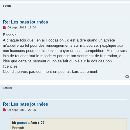
petrus
Re: Les pass journées
M
09 sept. 2018, 19:54
e
s
Bonsoir
s
À chaque fois que j en ai l' occasion , ç est à dire quand un athlète
a
g
m'appelle au tel pour des renseignements sur ma course, j explique aux
e
non licenciés pourquoi ils doivent payer un pass compétition. Mais je suis
n
o
loin de toucher tout le monde et partage ton sentiment de frustration, a l
n
idée que certains pensent qu on se fait du blé sur le dos des non
l
u
licenciés
Ceci dit je vois pas comment on pourrait faire autrement...
kestrel
Re: Les pass journées
M
09 sept. 2018, 20:26
e
s
s
petrus
a écrit :
a
g
Bonsoir