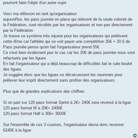
pourront faire l'objet d'un autre sujet.
n
o
n
Voici ma réflexion en tant qu'organisateur:
l
u
aujourd'hui, les pass journée en place qui relèvent de la seule volonté de
la Fédération, sont récoltés par les organisateurs et non pas directement
par la Fédération.
Je trouve ce système très injuste pour les organisateurs qui prélèvent
cette dîme car l'athlète qui se voit payer une compétition 35€ + 20 € de
Pass journée pense qu'en fait l'organisateur prend 55€.
Ce n'est bien évidement pas le cas car les 20€ de pass journée nous sont
refacturés par les ligues.
En fait l'organisateur qui a déjà beaucoup de difficultés fait le sale boulot
des ligues.
Je suggère donc que les ligues se décarcassent les neurones pour
prélever leur impôt directement sans profiter des organisateurs.
Plus que de grandes explications des chiffres
Si on part sur 120 pass format Sprint à 2€= 240€ sera reversé à la ligue
120 pass format M à 20€= 2400€
120 pass format Half à 30€= 3600€
Sur l'ensemble de ces 3 courses, l'organisateur devra donc reverser
6240€ à la ligue