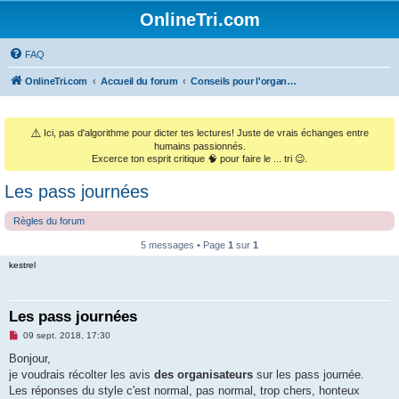
OnlineTri.com
FAQ
OnlineTri.com
Accueil du forum
Conseils pour l'organisation de courses & la gestion de club
⚠️
Ici, pas d'algorithme pour dicter tes lectures! Juste de vrais échanges entre
humains passionnés.
Excerce ton esprit critique 🧠 pour faire le ... tri 😉.
Les pass journées
Règles du forum
5 messages • Page
1
sur
1
kestrel
Les pass journées
M
09 sept. 2018, 17:30
e
s
Bonjour,
s
je voudrais récolter les avis
des organisateurs
sur les pass journée.
a
g
Les réponses du style c'est normal, pas normal, trop chers, honteux
e