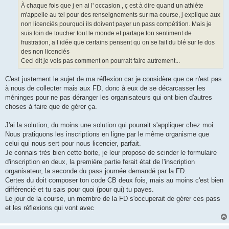
e
À chaque fois que j en ai l' occasion , ç est à dire quand un athlète
n
o
m'appelle au tel pour des renseignements sur ma course, j explique aux
n
non licenciés pourquoi ils doivent payer un pass compétition. Mais je
l
u
suis loin de toucher tout le monde et partage ton sentiment de
frustration, a l idée que certains pensent qu on se fait du blé sur le dos
des non licenciés
Ceci dit je vois pas comment on pourrait faire autrement...
C'est justement le sujet de ma réflexion car je considère que ce n'est pas
à nous de collecter mais aux FD, donc à eux de se décarcasser les
méninges pour ne pas déranger les organisateurs qui ont bien d'autres
choses à faire que de gérer ça.
J'ai la solution, du moins une solution qui pourrait s'appliquer chez moi.
Nous pratiquons les inscriptions en ligne par le même organisme que
celui qui nous sert pour nous licencier, parfait.
Je connais très bien cette boite, je leur propose de scinder le formulaire
d'inscription en deux, la première partie ferait état de l'inscription
organisateur, la seconde du pass journée demandé par la FD.
Certes du doit composer ton code CB deux fois, mais au moins c'est bien
différencié et tu sais pour quoi (pour qui) tu payes.
Le jour de la course, un membre de la FD s'occuperait de gérer ces pass
et les réflexions qui vont avec