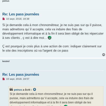
petrus
Re: Les pass journées
M
10 sept. 2018, 18:38
e
s
Si je demande cela à mon chronométreur, je ne suis pas sur qu il puisse,
s
mais admettons qu' il accepte, cela va induire des frais de
a
g
développement informatique et à la fin il sera bien obligé de les répercuter
e
à ses clients , ç est à dire moi...
n
o
n
Ç est pourquoi je crois plus à une action de com: indiquer clairement sur
l
u
le site des inscriptions où va l'argent de ce pass
kestrel
Re: Les pass journées
M
10 sept. 2018, 19:57
e
s
s
petrus
a écrit :
a
g
Si je demande cela à mon chronométreur, je ne suis pas sur qu il
e
puisse, mais admettons qu' il accepte, cela va induire des frais de
n
o
développement informatique et à la fin il sera bien obligé de les
n