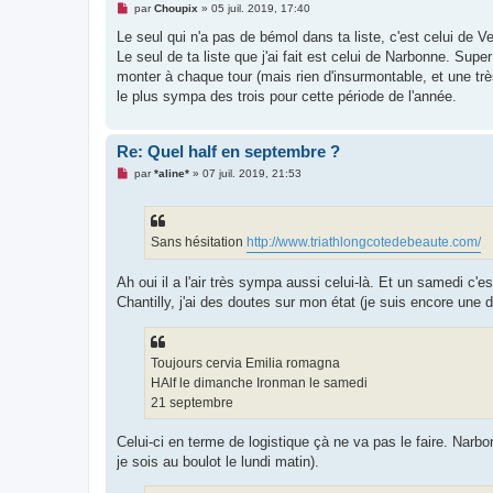
M
par
Choupix
»
05 juil. 2019, 17:40
e
s
Le seul qui n'a pas de bémol dans ta liste, c'est celui de 
s
Le seul de ta liste que j'ai fait est celui de Narbonne. Sup
a
g
monter à chaque tour (mais rien d'insurmontable, et une tr
e
le plus sympa des trois pour cette période de l'année.
n
o
n
l
Re: Quel half en septembre ?
u
M
par
*aline*
»
07 juil. 2019, 21:53
e
s
s
a
g
Sans hésitation
http://www.triathlongcotedebeaute.com/
e
n
o
Ah oui il a l'air très sympa aussi celui-là. Et un samedi c'
n
Chantilly, j'ai des doutes sur mon état (je suis encore une 
l
u
Toujours cervia Emilia romagna
HAlf le dimanche Ironman le samedi
21 septembre
Celui-ci en terme de logistique çà ne va pas le faire. Narbonn
je sois au boulot le lundi matin).