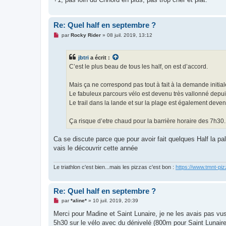
n
l
u
Re: Quel half en septembre ?
M
par
Rocky Rider
»
08 juil. 2019, 13:12
e
s
s
jbtri
a écrit :
a
g
C’est le plus beau de tous les half, on est d’accord.
e
n
o
Mais ça ne correspond pas tout à fait à la demande initial
n
Le fabuleux parcours vélo est devenu très vallonné depui
l
u
Le trail dans la lande et sur la plage est également deven
Ça risque d’etre chaud pour la barrière horaire des 7h30..
Ca se discute parce que pour avoir fait quelques Half la p
vais le découvrir cette année
Le triathlon c'est bien...mais les pizzas c'est bon :
https://www.tmnt-piz
Re: Quel half en septembre ?
M
par
*aline*
»
10 juil. 2019, 20:39
e
s
Merci pour Madine et Saint Lunaire, je ne les avais pas vus
s
5h30 sur le vélo avec du dénivelé (800m pour Saint Lunaire
a