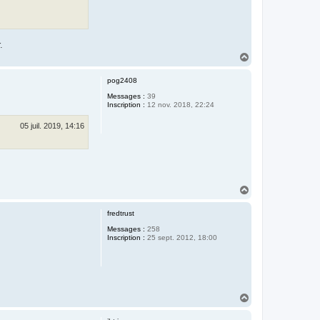
.
H
a
u
pog2408
t
Messages :
39
Inscription :
12 nov. 2018, 22:24
05 juil. 2019, 14:16
H
a
u
fredtrust
t
Messages :
258
Inscription :
25 sept. 2012, 18:00
H
a
u