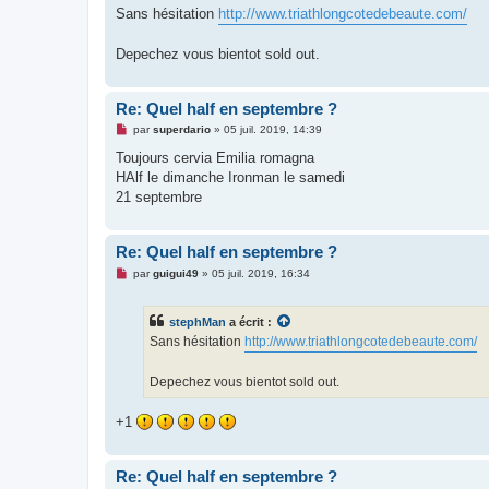
s
Sans hésitation
http://www.triathlongcotedebeaute.com/
s
a
g
Depechez vous bientot sold out.
e
n
o
n
Re: Quel half en septembre ?
l
u
M
par
superdario
»
05 juil. 2019, 14:39
e
s
Toujours cervia Emilia romagna
s
HAlf le dimanche Ironman le samedi
a
g
21 septembre
e
n
o
n
Re: Quel half en septembre ?
l
M
u
par
guigui49
»
05 juil. 2019, 16:34
e
s
s
stephMan
a écrit :
a
g
Sans hésitation
http://www.triathlongcotedebeaute.com/
e
n
o
Depechez vous bientot sold out.
n
l
u
+1
Re: Quel half en septembre ?