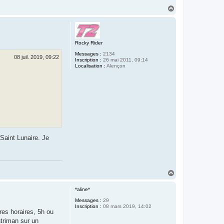
H
a
u
t
Rocky Rider
Messages :
2134
08 juil. 2019, 09:22
Inscription :
26 mai 2011, 09:14
Localisation :
Alençon
Saint Lunaire. Je
H
a
u
*aline*
t
Messages :
29
Inscription :
08 mars 2019, 14:02
res horaires, 5h ou
htriman sur un