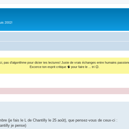
uis 2002!
ci, pas d'algorithme pour dicter tes lectures! Juste de vrais échanges entre humains passion
Excerce ton esprit critique 🧠 pour faire le ... tri 😉.
mbre (je fais le L de Chantilly le 25 août), que pensez-vous de ceux-ci :
ntilly je pense)