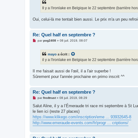
Il y a l'ironlake en Belgique le 22 septembre (barrière hor
Oui, celui-là me tentait bien aussi. Le prix m'a un peu refro
Re: Quel half en septembre ?
M
par
pog2408
»
08 juil. 2019, 08:07
e
s
s
mayo
a écrit :
a
g
il y a l'ironlake en Belgique le 22 septembre (barrière hor
e
n
o
Il me faisait aussi de l'œil, il a l'air superbe !
n
Sûrement pour l'année prochaine en primo inscrit ^^
l
u
Re: Quel half en septembre ?
M
par
fredtrust
»
08 juil. 2019, 08:29
e
s
Salut Aline, il y a l’Émeraude tri race mi septembre à St L
s
le lien ici (reste 27 places)
a
g
https://www.klikego.com/inscription/eme ... 93932645-8
e
http://www.emeraude-events.com/fr/progr ... criptions/
n
o
n
l