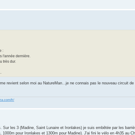
e :
s l'année dernière.
u très dur.
.
alme revient selon moi au NatureMan...je ne connais pas le nouveau circuit de 
za.com/fr/
. Sur les 3 (Madine, Saint Lunaire et Ironlakes) je suis embêtée par les barriè
, 1000m pour Ironlakes et 1300m pour Madine). J'ai fini le vélo en 4h35 au C