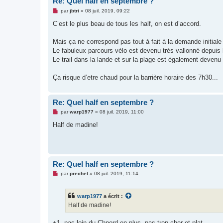
Re: Quel half en septembre ?
u
M
par
jbtri
»
08 juil. 2019, 09:22
e
s
C’est le plus beau de tous les half, on est d’accord.
s
a
g
Mais ça ne correspond pas tout à fait à la demande initiale 
e
Le fabuleux parcours vélo est devenu très vallonné depuis 
n
o
Le trail dans la lande et sur la plage est également devenu 
n
l
u
Ça risque d’etre chaud pour la barrière horaire des 7h30...
Re: Quel half en septembre ?
M
par
warp1977
»
08 juil. 2019, 11:00
e
s
Half de madine!
s
a
g
e
n
o
Re: Quel half en septembre ?
n
l
M
par
prechet
»
08 juil. 2019, 11:14
u
e
s
s
warp1977
a écrit :
a
g
Half de madine!
e
n
o
+1, pas loin du Chnord en plus, pas trop cher et plat.