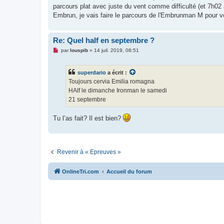
g
parcours plat avec juste du vent comme difficulté (et 7h02 a
e
Embrun, je vais faire le parcours de l'Embrunman M pour v
n
o
n
l
Re: Quel half en septembre ?
u
M
par
louspib
»
14 juil. 2019, 08:51
e
s
s
superdario
a écrit :
a
g
Toujours cervia Emilia romagna
e
HAlf le dimanche Ironman le samedi
n
o
21 septembre
n
l
u
Tu l’as fait? Il est bien?
Revenir à « Epreuves »
OnlineTri.com
Accueil du forum