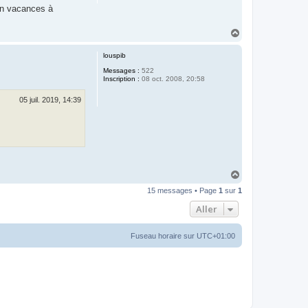
n vacances à
H
a
u
louspib
t
Messages :
522
Inscription :
08 oct. 2008, 20:58
05 juil. 2019, 14:39
H
a
15 messages • Page
1
sur
1
u
t
Aller
Fuseau horaire sur
UTC+01:00