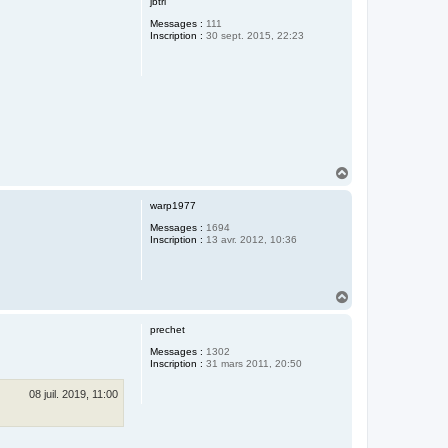
jbtri
t
Messages :
111
Inscription :
30 sept. 2015, 22:23
H
a
u
warp1977
t
Messages :
1694
Inscription :
13 avr. 2012, 10:36
H
a
u
prechet
t
Messages :
1302
Inscription :
31 mars 2011, 20:50
08 juil. 2019, 11:00