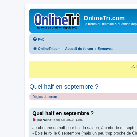
OnlineTri.com
Le forum du triathlon & duathlon dep
FAQ
OnlineTri.com
Accueil du forum
Epreuves
⚠️
I
Quel half en septembre ?
Règles du forum
Quel half en septembre ?
M
par
*aline*
»
05 juil. 2019, 12:57
e
s
Je cherche un half pour finir la saison, à partir de mi septe
s
- Bois le roi le 8 septembre (mais un peu trop proche de Cha
a