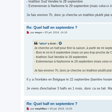
g
- triathlon Sud Vendée le 28 septembre
e
- Extrememan à Narbonne le 29 septembre (mais celui-ci risqu
n
o
n
Je fais environ 7h, donc je cherche un triathlon plutôt plat e
l
u
Re: Quel half en septembre ?
M
par
mayo
»
05 juil. 2019, 14:16
e
s
s
*aline*
a écrit :
a
g
Je cherche un half pour finir la saison, à partir de mi sep
e
- Bois le roi le 8 septembre (mais un peu trop proche de C
n
o
- triathlon Sud Vendée le 28 septembre
n
- Extrememan à Narbonne le 29 septembre (mais celui-ci ris
l
u
Je fais environ 7h, donc je cherche un triathlon plutôt plat 
Il y a l'ironlake en Belgique le 22 septembre (barrière horair
Je viens d'enchaîner 3 halfs en 1 mois, donc ca se fait. Ma
Re: Quel half en septembre ?
M
par
stephMan
»
05 juil. 2019, 14:25
e