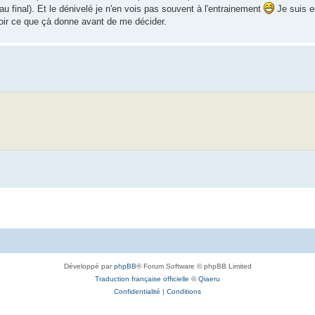
u final). Et le dénivelé je n'en vois pas souvent à l'entrainement
Je suis e
oir ce que çà donne avant de me décider.
Développé par
phpBB
® Forum Software © phpBB Limited
Traduction française officielle
©
Qiaeru
Confidentialité
|
Conditions