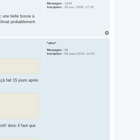
Messages :
1404
Inscription :
28 nov. 2008, 17:26
ec une belle bosse à
 Climat probablement
H
a
u
*aline*
t
Messages :
29
Inscription :
08 mars 2019, 14:02
çà fait 15 jours après
tit' donc il faut que