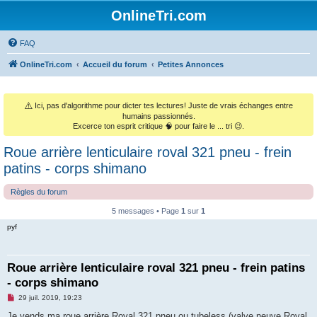
OnlineTri.com
FAQ
OnlineTri.com
Accueil du forum
Petites Annonces
⚠️
Ici, pas d'algorithme pour dicter tes lectures! Juste de vrais échanges entre
humains passionnés.
Excerce ton esprit critique 🧠 pour faire le ... tri 😉.
Roue arrière lenticulaire roval 321 pneu - frein
patins - corps shimano
Règles du forum
5 messages • Page
1
sur
1
pyf
Roue arrière lenticulaire roval 321 pneu - frein patins
- corps shimano
M
29 juil. 2019, 19:23
e
s
Je vends ma roue arrière Roval 321 pneu ou tubeless (valve neuve Roval