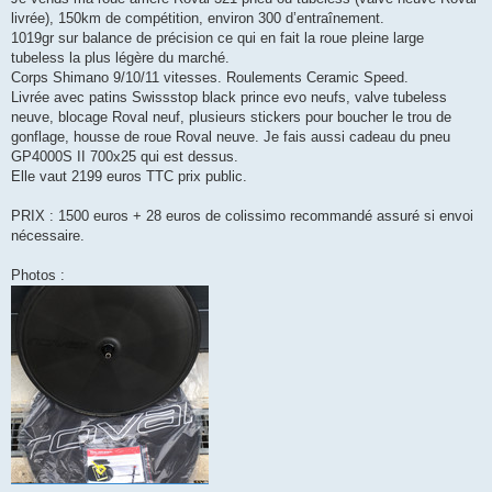
s
livrée), 150km de compétition, environ 300 d’entraînement.
a
g
1019gr sur balance de précision ce qui en fait la roue pleine large
e
tubeless la plus légère du marché.
n
o
Corps Shimano 9/10/11 vitesses. Roulements Ceramic Speed.
n
Livrée avec patins Swissstop black prince evo neufs, valve tubeless
l
u
neuve, blocage Roval neuf, plusieurs stickers pour boucher le trou de
gonflage, housse de roue Roval neuve. Je fais aussi cadeau du pneu
GP4000S II 700x25 qui est dessus.
Elle vaut 2199 euros TTC prix public.
PRIX : 1500 euros + 28 euros de colissimo recommandé assuré si envoi
nécessaire.
Photos :