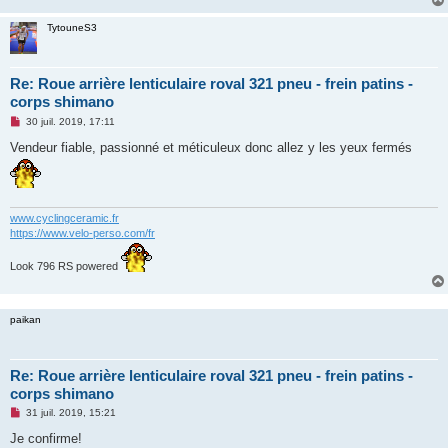
TytouneS3
Re: Roue arrière lenticulaire roval 321 pneu - frein patins -
corps shimano
M
30 juil. 2019, 17:11
e
s
Vendeur fiable, passionné et méticuleux donc allez y les yeux fermés
s
a
g
e
n
o
www.cyclingceramic.fr
n
https://www.velo-perso.com/fr
l
u
Look 796 RS powered
paikan
Re: Roue arrière lenticulaire roval 321 pneu - frein patins -
corps shimano
M
31 juil. 2019, 15:21
e
s
Je confirme!
s