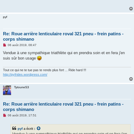
a
g
e
n
pyf
o
n
l
u
Re: Roue arrière lenticulaire roval 321 pneu - frein patins -
corps shimano
M
06 août 2019, 08:47
e
s
Vendue à une sympathique triathlète qui en prendra soin et en fera j'en
s
suis sûr bon usage
a
g
e
n
Tout ce qui ne te tue pas te rends plus fort ... Ride hard !!!
o
http://pyfrides.wordpress.com/
n
l
u
TytouneS3
Re: Roue arrière lenticulaire roval 321 pneu - frein patins -
corps shimano
M
06 août 2019, 17:51
e
s
s
pyf
a écrit :
a
g