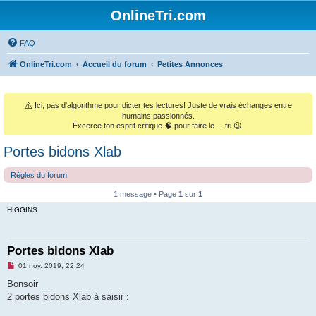
OnlineTri.com
FAQ
OnlineTri.com
Accueil du forum
Petites Annonces
⚠️
Ici, pas d'algorithme pour dicter tes lectures! Juste de vrais échanges entre
humains passionnés.
Excerce ton esprit critique 🧠 pour faire le ... tri 😉.
Portes bidons Xlab
Règles du forum
1 message • Page
1
sur
1
HIGGINS
Portes bidons Xlab
M
01 nov. 2019, 22:24
e
s
Bonsoir
s
2 portes bidons Xlab à saisir :
a
g
e