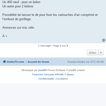
Un 400 neuf - pour un bidon
n
o
Un autre pour 2 bidons
n
l
u
Possibilité de laisser le dé pour fixer les cartouches d’air comprimé et
l’embout de gonflage
Annonces sur troc vélo
À +
1 message • Page
1
sur
1
Aller
OnlineTri.com
Accueil du forum
Fuseau horaire sur
UTC+01:00
Développé par
phpBB
® Forum Software © phpBB Limited
Traduction française officielle
©
Qiaeru
Confidentialité
|
Conditions