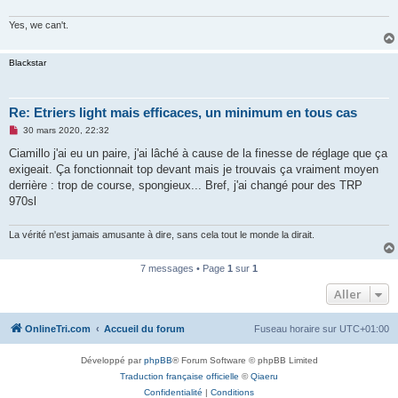
Yes, we can't.
Blackstar
Re: Etriers light mais efficaces, un minimum en tous cas
M
30 mars 2020, 22:32
e
s
Ciamillo j'ai eu un paire, j'ai lâché à cause de la finesse de réglage que ça
s
exigeait. Ça fonctionnait top devant mais je trouvais ça vraiment moyen
a
g
derrière : trop de course, spongieux... Bref, j'ai changé pour des TRP
e
970sl
n
o
n
La vérité n'est jamais amusante à dire, sans cela tout le monde la dirait.
l
u
7 messages • Page
1
sur
1
Aller
OnlineTri.com
Accueil du forum
Fuseau horaire sur
UTC+01:00
Développé par
phpBB
® Forum Software © phpBB Limited
Traduction française officielle
©
Qiaeru
Confidentialité
|
Conditions