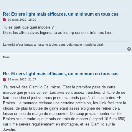
Re: Etriers light mais efficaces, un minimum en tous cas
M
29 mars 2020, 18:20
e
s
Tu es parti que quel modèle ?
s
Dans les alternatives légeres tu as les trp qui sont très très bien.
a
g
e
n
La vérité n'est jamais amusante à dire, sans cela tout le monde la dirait.
o
n
l
Merri
u
Re: Etriers light mais efficaces, un minimum en tous cas
M
29 mars 2020, 21:07
e
s
J'ai trouvé des Ciamillo Gsl micro. C'est la première paire de cette
s
marque que je vais utiliser. Les avis sont assez tranchés, difficile de se
a
g
faire une idée objective mais je ne m'attends pas à l'efficacité des EE
e
Brakes. Le montage réclame une certaine précision, les Ilink facilitent la
n
o
chose, de plus la butée de gaine étant assez éloignée de l'étrier cela
n
laisse un peu de marge de manœuvre. Du coup je vais monter les EE
l
u
Brakes sur le cadre que je suis en train de monter (Legend 10.5 en 650)
car il me servira régulièrement en montagne, et les Ciamillo sur le
Javelin.