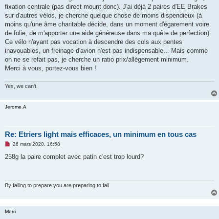
g
fixation centrale (pas direct mount donc). J'ai déjà 2 paires d'EE Brakes
e
sur d'autres vélos, je cherche quelque chose de moins dispendieux (à
n
o
moins qu'une âme charitable décide, dans un moment d'égarement voire
n
de folie, de m'apporter une aide généreuse dans ma quête de perfection).
l
u
Ce vélo n'ayant pas vocation à descendre des cols aux pentes
inavouables, un freinage d'avion n'est pas indispensable... Mais comme
on ne se refait pas, je cherche un ratio prix/allègement minimum.
Merci à vous, portez-vous bien !
Yes, we can't.
Jerome.A
Re: Etriers light mais efficaces, un minimum en tous cas
M
26 mars 2020, 16:58
e
s
258g la paire complet avec patin c'est trop lourd?
s
a
g
e
n
By failing to prepare you are preparing to fail
o
n
l
u
Merri