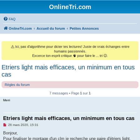
OnlineTri.com
FAQ
OnlineTri.com
Accueil du forum
Petites Annonces
⚠️
Ici, pas d'algorithme pour dicter tes lectures! Juste de vrais échanges entre
humains passionnés.
Excerce ton esprit critique 🧠 pour faire le ... tri 😉.
Etriers light mais efficaces, un minimum en tous
cas
Règles du forum
7 messages • Page
1
sur
1
Merri
Etriers light mais efficaces, un minimum en tous cas
M
26 mars 2020, 15:31
e
s
Bonjour,
s
Pour finaliser le montage d'un clm je recherche une paire d'étriers light,
a