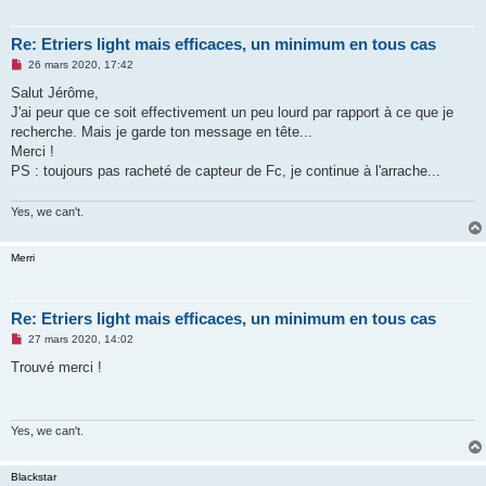
Re: Etriers light mais efficaces, un minimum en tous cas
M
26 mars 2020, 17:42
e
s
Salut Jérôme,
s
J'ai peur que ce soit effectivement un peu lourd par rapport à ce que je
a
g
recherche. Mais je garde ton message en tête...
e
Merci !
n
o
PS : toujours pas racheté de capteur de Fc, je continue à l'arrache...
n
l
u
Yes, we can't.
Merri
Re: Etriers light mais efficaces, un minimum en tous cas
M
27 mars 2020, 14:02
e
s
Trouvé merci !
s
a
g
e
n
Yes, we can't.
o
n
l
Blackstar
u