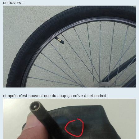
de travers :
n
o
n
l
u
et après c'est souvent que du coup ça crève à cet endroit :