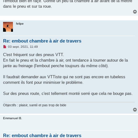
l'embout bien en façe. Gonfle un peu ta chambre à air avant de la mettre
a
g
dans le pneu et sur ta roue.
e
n
o
n
felipe
l
u
Re: embout chambre à air de travers
M
03 sept. 2021, 11:49
e
s
C'est fréquent sur des pneus VTT.
s
En fait le pneu et la chambre à air, ont tendance à tourner autour de la
a
g
jante au freinage (l'embout penche toujours du même côté).
e
n
o
Il faudrait demander aux VTTiste qui ne sont pas encore en tubeless
n
comment ils font pour minimiser le problème.
l
u
Sur des pneus route, c'est tellement monté serré que cela ne bouge pas.
Objectifs : plaisir, santé et pas trop de bide
Emmanuel B.
Re: embout chambre à air de travers