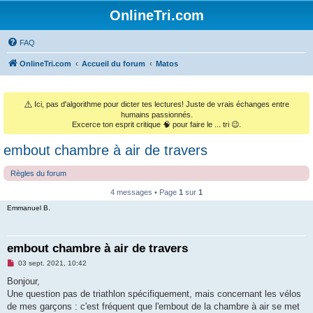
OnlineTri.com
FAQ
OnlineTri.com
Accueil du forum
Matos
⚠️
Ici, pas d'algorithme pour dicter tes lectures! Juste de vrais échanges entre
humains passionnés.
Excerce ton esprit critique 🧠 pour faire le ... tri 😉.
embout chambre à air de travers
Règles du forum
4 messages • Page
1
sur
1
Emmanuel B.
embout chambre à air de travers
M
03 sept. 2021, 10:42
e
s
Bonjour,
s
Une question pas de triathlon spécifiquement, mais concernant les vélos
a
g
de mes garçons : c'est fréquent que l'embout de la chambre à air se met
e