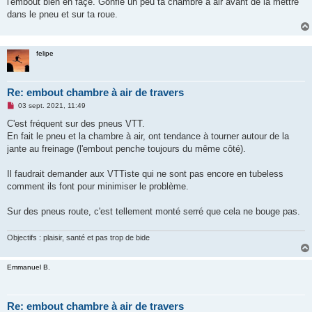
l'embout bien en façe. Gonfle un peu ta chambre à air avant de la mettre
a
g
dans le pneu et sur ta roue.
e
n
o
n
felipe
l
u
Re: embout chambre à air de travers
M
03 sept. 2021, 11:49
e
s
C'est fréquent sur des pneus VTT.
s
En fait le pneu et la chambre à air, ont tendance à tourner autour de la
a
g
jante au freinage (l'embout penche toujours du même côté).
e
n
o
Il faudrait demander aux VTTiste qui ne sont pas encore en tubeless
n
comment ils font pour minimiser le problème.
l
u
Sur des pneus route, c'est tellement monté serré que cela ne bouge pas.
Objectifs : plaisir, santé et pas trop de bide
Emmanuel B.
Re: embout chambre à air de travers