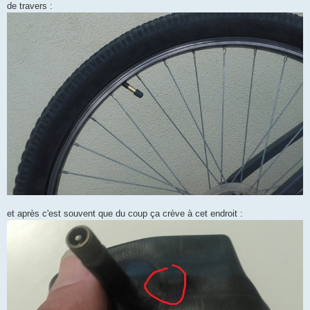
de travers :
n
o
n
l
u
et après c'est souvent que du coup ça crève à cet endroit :