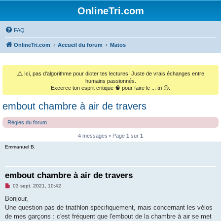
OnlineTri.com
FAQ
OnlineTri.com
Accueil du forum
Matos
⚠️
Ici, pas d'algorithme pour dicter tes lectures! Juste de vrais échanges entre
humains passionnés.
Excerce ton esprit critique 🧠 pour faire le ... tri 😉.
embout chambre à air de travers
Règles du forum
4 messages • Page
1
sur
1
Emmanuel B.
embout chambre à air de travers
M
03 sept. 2021, 10:42
e
s
Bonjour,
s
Une question pas de triathlon spécifiquement, mais concernant les vélos
a
g
de mes garçons : c'est fréquent que l'embout de la chambre à air se met
e