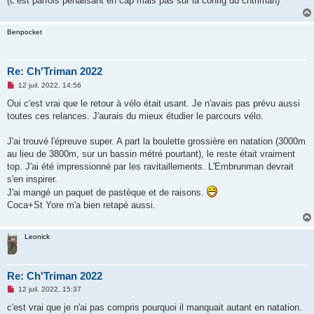
(c’est parfois pénalisant en cap mais pas sur la config du chtriman)
e
n
o
Benpocket
n
l
u
Re: Ch'Triman 2022
M
12 juil. 2022, 14:56
e
s
Oui c'est vrai que le retour à vélo était usant. Je n'avais pas prévu aussi
s
toutes ces relances. J'aurais du mieux étudier le parcours vélo.
a
g
e
J'ai trouvé l'épreuve super. A part la boulette grossière en natation (3000m
n
o
au lieu de 3800m, sur un bassin métré pourtant), le reste était vraiment
n
top. J'ai été impressionné par les ravitaillements. L'Embrunman devrait
l
u
s'en inspirer.
J'ai mangé un paquet de pastèque et de raisons.
Coca+St Yore m'a bien retapé aussi.
Leonick
Re: Ch'Triman 2022
M
12 juil. 2022, 15:37
e
s
c'est vrai que je n'ai pas compris pourquoi il manquait autant en natation.
s