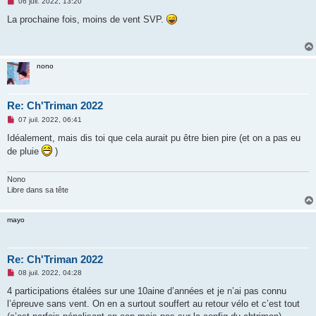
M
06 juil. 2022, 13:20
e
s
La prochaine fois, moins de vent SVP.
s
a
g
e
n
nono
o
n
l
u
Re: Ch'Triman 2022
M
07 juil. 2022, 06:41
e
s
Idéalement, mais dis toi que cela aurait pu être bien pire (et on a pas eu
s
de pluie
)
a
g
e
n
Nono
o
Libre dans sa tête
n
l
u
mayo
Re: Ch'Triman 2022
M
08 juil. 2022, 04:28
e
s
4 participations étalées sur une 10aine d’années et je n’ai pas connu
s
l’épreuve sans vent. On en a surtout souffert au retour vélo et c’est tout
a
g