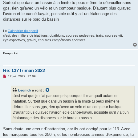
Surtout que dans un bassin à la limite tu peux même te débrouiller sans
a
g
gps, rien qu'avec un vélo et un compteur basique. D'autant plus qu'avec
e
l’aviron et le canoë-kayak, possible qu'il y ait un étalonnage des
n
o
distances sur le bord du bassin
n
l
u
Le
Calendrier du sportif
c'est, des milliers de triathlons, duathlons, courses pédestres, trails, courses vtt,
cyclosportives, gravel, et autres compétitions sportives
Benpocket
Re: Ch'Triman 2022
M
12 juil. 2022, 17:09
e
s
s
Leonick
a écrit :
a
g
c'est vrai que je n'ai pas compris pourquoi il manquait autant en
e
natation. Surtout que dans un bassin à la limite tu peux même te
n
o
débrouiller sans gps, rien qu'avec un vélo et un compteur basique.
n
D'autant plus qu'avec l’aviron et le canoë-kayak, possible qu'il y ait un
l
u
étalonnage des distances sur le bord du bassin
Sans doute une erreur d'inattention, car ils ont corrigé pour le 113. Avec
les marqueurs tous les 250m, et les nombreuses années d'expérience, tu