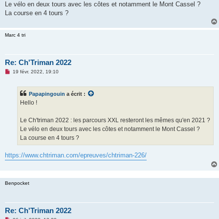
Le vélo en deux tours avec les côtes et notamment le Mont Cassel ?
n
o
La course en 4 tours ?
n
l
u
Marc 4 tri
Re: Ch'Triman 2022
M
19 févr. 2022, 19:10
e
s
s
Papapingouin
a écrit :
a
g
Hello !
e
n
o
Le Ch'triman 2022 : les parcours XXL resteront les mêmes qu'en 2021 ?
n
Le vélo en deux tours avec les côtes et notamment le Mont Cassel ?
l
u
La course en 4 tours ?
https://www.chtriman.com/epreuves/chtriman-226/
Benpocket
Re: Ch'Triman 2022