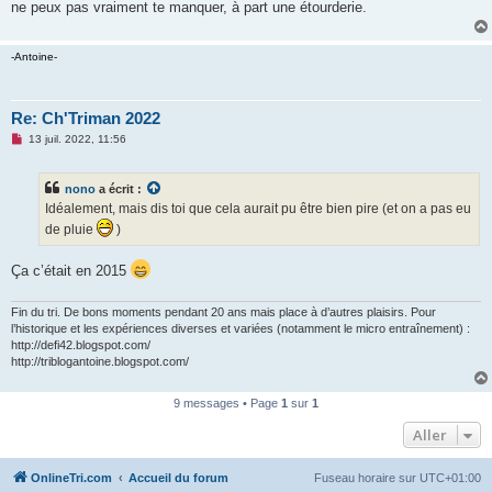
ne peux pas vraiment te manquer, à part une étourderie.
-Antoine-
Re: Ch'Triman 2022
M
13 juil. 2022, 11:56
e
s
s
nono
a écrit :
a
g
Idéalement, mais dis toi que cela aurait pu être bien pire (et on a pas eu
e
de pluie
)
n
o
n
Ça c’était en 2015
l
u
Fin du tri. De bons moments pendant 20 ans mais place à d’autres plaisirs. Pour
l’historique et les expériences diverses et variées (notamment le micro entraînement) :
http://defi42.blogspot.com/
http://triblogantoine.blogspot.com/
9 messages • Page
1
sur
1
Aller
OnlineTri.com
Accueil du forum
Fuseau horaire sur
UTC+01:00