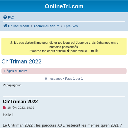
OnlineTri.com
FAQ
OnlineTri.com
Accueil du forum
Epreuves
⚠️
Ici, pas d'algorithme pour dicter tes lectures! Juste de vrais échanges entre
humains passionnés.
Excerce ton esprit critique 🧠 pour faire le ... tri 😉.
Ch'Triman 2022
Règles du forum
9 messages • Page
1
sur
1
Papapingouin
Ch'Triman 2022
M
18 févr. 2022, 18:05
e
s
Hello !
s
a
g
Le Ch'triman 2022 : les parcours XXL resteront les mêmes qu'en 2021 ?
e