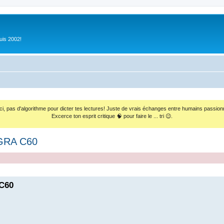
uis 2002!
ci, pas d'algorithme pour dicter tes lectures! Juste de vrais échanges entre humains passion
Excerce ton esprit critique 🧠 pour faire le ... tri 😉.
EGRA C60
C60