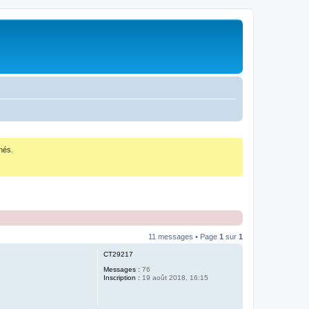
nés.
11 messages • Page
1
sur
1
CT29217
Messages :
76
Inscription :
19 août 2018, 16:15