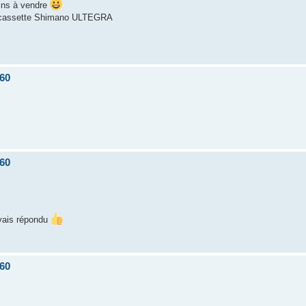
ins à vendre
is cassette Shimano ULTEGRA
60
60
avais répondu
60