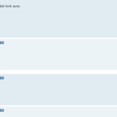
té livré avec.
60
60
60