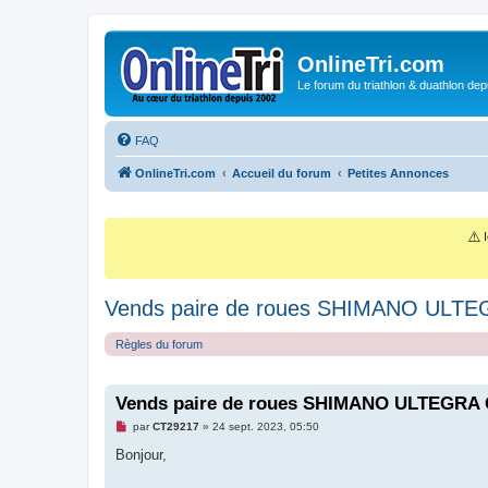
OnlineTri.com
Le forum du triathlon & duathlon dep
FAQ
OnlineTri.com
Accueil du forum
Petites Annonces
⚠️
I
Vends paire de roues SHIMANO ULT
Règles du forum
Vends paire de roues SHIMANO ULTEGRA 
M
par
CT29217
»
24 sept. 2023, 05:50
e
s
Bonjour,
s
a