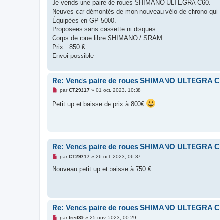
g
Je vends une paire de roues SHIMANO ULTEGRA C60.
e
Neuves car démontés de mon nouveau vélo de chrono qui é
n
o
Équipées en GP 5000.
n
Proposées sans cassette ni disques
l
u
Corps de roue libre SHIMANO / SRAM
Prix : 850 €
Envoi possible
Re: Vends paire de roues SHIMANO ULTEGRA C
M
par
CT29217
»
01 oct. 2023, 10:38
e
s
Petit up et baisse de prix à 800€
s
a
g
e
n
o
n
Re: Vends paire de roues SHIMANO ULTEGRA C
l
u
M
par
CT29217
»
26 oct. 2023, 06:37
e
s
Nouveau petit up et baisse à 750 €
s
a
g
e
n
o
Re: Vends paire de roues SHIMANO ULTEGRA C
n
l
M
par
fred39
»
25 nov. 2023, 00:29