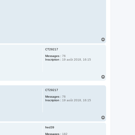
H
a
u
CT29217
t
Messages :
76
Inscription :
19 août 2018, 16:15
H
a
u
t
CT29217
Messages :
76
Inscription :
19 août 2018, 16:15
H
a
u
fred39
t
Messages :
182