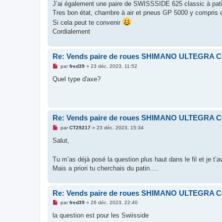
g
J’ai également une paire de SWISSSIDE 625 classic à pat
e
Tres bon état, chambre à air et pneus GP 5000 y compr
n
o
Si cela peut te convenir
n
Cordialement
l
u
Re: Vends paire de roues SHIMANO ULTEGRA C
M
par
fred39
»
23 déc. 2023, 11:52
e
s
Quel type d'axe?
s
a
g
e
n
o
Re: Vends paire de roues SHIMANO ULTEGRA C
n
l
M
par
CT29217
»
23 déc. 2023, 15:34
u
e
s
Salut,
s
a
g
Tu m’as déjà posé la question plus haut dans le fil et je t’
e
Mais a priori tu cherchais du patin….
n
o
n
l
Re: Vends paire de roues SHIMANO ULTEGRA C
u
M
par
fred39
»
26 déc. 2023, 22:40
e
s
la question est pour les Swiisside
s