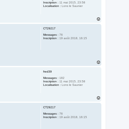
Inscription :
11 mai 2015, 23:58
Localisation :
Lons le Saunier
H
a
u
CT29217
t
Messages :
76
Inscription :
19 août 2018, 16:15
H
a
u
fred39
t
Messages :
182
Inscription :
11 mai 2015, 23:58
Localisation :
Lons le Saunier
H
a
u
CT29217
t
Messages :
76
Inscription :
19 août 2018, 16:15