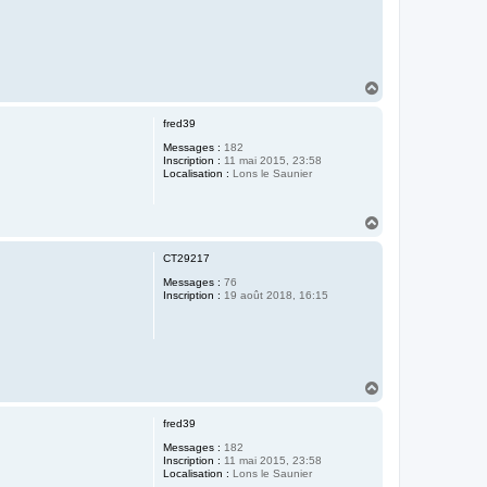
H
a
u
fred39
t
Messages :
182
Inscription :
11 mai 2015, 23:58
Localisation :
Lons le Saunier
H
a
u
CT29217
t
Messages :
76
Inscription :
19 août 2018, 16:15
H
a
u
fred39
t
Messages :
182
Inscription :
11 mai 2015, 23:58
Localisation :
Lons le Saunier