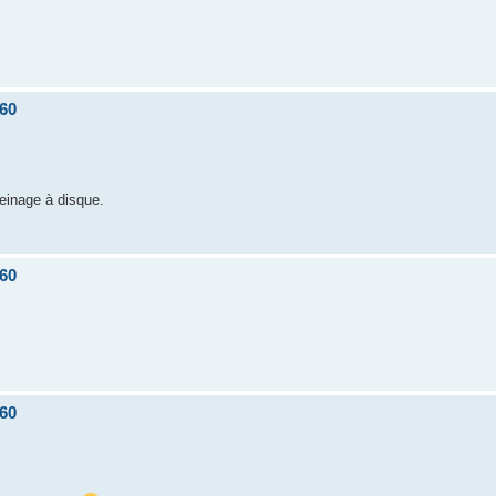
60
einage à disque.
60
60