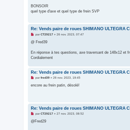
u
e
s
BONSOIR
s
quel type d'axe et quel type de frein SVP
a
g
e
n
o
Re: Vends paire de roues SHIMANO ULTEGRA C
n
l
M
par
CT29217
»
26 nov. 2023, 07:47
u
e
s
@ Fred39
s
a
g
En réponse à tes questions, axe traversant de 148x12 et fr
e
Cordialement
n
o
n
l
Re: Vends paire de roues SHIMANO ULTEGRA C
u
M
par
fred39
»
26 nov. 2023, 19:45
e
s
encore au frein patin, désolé!
s
a
g
e
n
o
Re: Vends paire de roues SHIMANO ULTEGRA C
n
l
M
par
CT29217
»
27 nov. 2023, 08:52
u
e
s
@Fred29
s
a