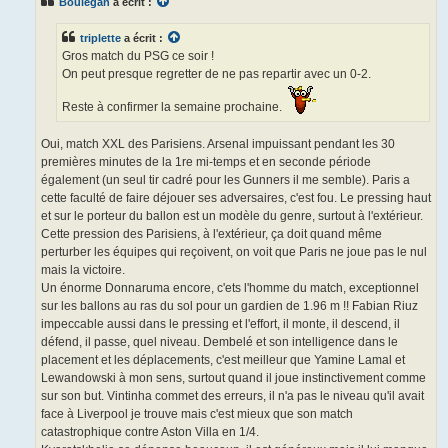
Boulegan
a écrit :
a
g
e
triplette
a écrit :
n
o
Gros match du PSG ce soir !
n
On peut presque regretter de ne pas repartir avec un 0-2.
l
u
Reste à confirmer la semaine prochaine.
Oui, match XXL des Parisiens. Arsenal impuissant pendant les 30
premières minutes de la 1re mi-temps et en seconde période
également (un seul tir cadré pour les Gunners il me semble). Paris a
cette faculté de faire déjouer ses adversaires, c'est fou. Le pressing haut
et sur le porteur du ballon est un modèle du genre, surtout à l'extérieur.
Cette pression des Parisiens, à l'extérieur, ça doit quand même
perturber les équipes qui reçoivent, on voit que Paris ne joue pas le nul
mais la victoire.
Un énorme Donnaruma encore, c'ets l'homme du match, exceptionnel
sur les ballons au ras du sol pour un gardien de 1.96 m !! Fabian Riuz
impeccable aussi dans le pressing et l'effort, il monte, il descend, il
défend, il passe, quel niveau. Dembelé et son intelligence dans le
placement et les déplacements, c'est meilleur que Yamine Lamal et
Lewandowski à mon sens, surtout quand il joue instinctivement comme
sur son but. Vintinha commet des erreurs, il n'a pas le niveau qu'il avait
face à Liverpool je trouve mais c'est mieux que son match
catastrophique contre Aston Villa en 1/4.