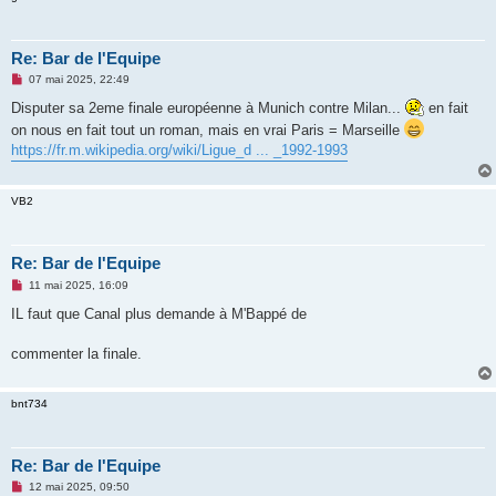
Re: Bar de l'Equipe
M
07 mai 2025, 22:49
e
s
Disputer sa 2eme finale européenne à Munich contre Milan...
en fait
s
on nous en fait tout un roman, mais en vrai Paris = Marseille
a
g
https://fr.m.wikipedia.org/wiki/Ligue_d ... _1992-1993
e
n
o
n
VB2
l
u
Re: Bar de l'Equipe
M
11 mai 2025, 16:09
e
s
IL faut que Canal plus demande à M'Bappé de
s
a
g
commenter la finale.
e
n
o
bnt734
n
l
u
Re: Bar de l'Equipe
M
12 mai 2025, 09:50