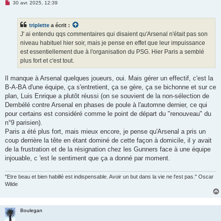
M
30 avr. 2025, 12:39
e
s
s
triplette
a écrit :
a
g
J' ai entendu qqs commentaires qui disaient qu'Arsenal n'était pas son
e
niveau habituel hier soir, mais je pense en effet que leur impuissance
n
o
est essentiellement due à l'organisation du PSG. Hier Paris a semblé
n
plus fort et c'est tout.
l
u
Il manque à Arsenal quelques joueurs, oui. Mais gérer un effectif, c'est la
B-A-BA d'une équipe, ça s'entretient, ça se gère, ça se bichonne et sur ce
plan, Luis Enrique a plutôt réussi (on se souvient de la non-sélection de
Dembélé contre Arsenal en phases de poule à l'automne dernier, ce qui
pour certains est considéré comme le point de départ du "renouveau" du
n°9 parisien).
Paris a été plus fort, mais mieux encore, je pense qu'Arsenal a pris un
coup derrière la tête en étant dominé de cette façon à domicile, il y avait
de la frustration et de la résignation chez les Gunners face à une équipe
injouable, c 'est le sentiment que ça a donné par moment.
"Etre beau et bien habillé est indispensable. Avoir un but dans la vie ne l'est pas." Oscar
Wilde
Boulegan