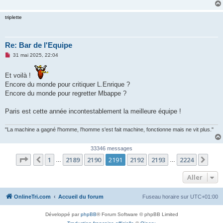
triplette
Re: Bar de l'Equipe
M
31 mai 2025, 22:04
e
s
s
Et voilà !
a
Encore du monde pour critiquer L.Enrique ?
g
e
Encore du monde pour regretter Mbappe ?
n
o
n
Paris est cette année incontestablement la meilleure équipe !
l
u
"La machine a gagné l'homme, l'homme s'est fait machine, fonctionne mais ne vit plus."
33346 messages
Page
2191
sur
2224
1
2189
2190
2191
2192
2193
2224
Précédent
Sui
…
…
Aller
OnlineTri.com
Accueil du forum
Fuseau horaire sur
UTC+01:00
Développé par
phpBB
® Forum Software © phpBB Limited