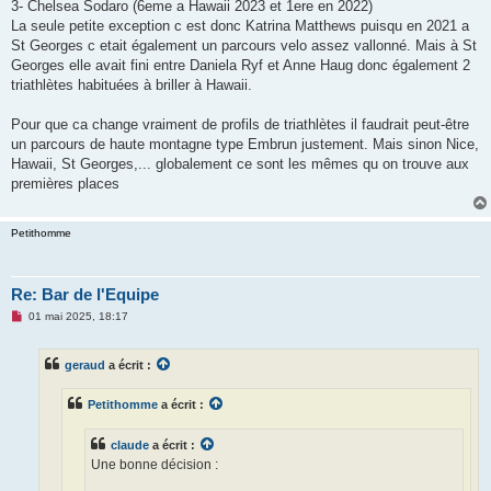
3- Chelsea Sodaro (6eme a Hawaii 2023 et 1ere en 2022)
La seule petite exception c est donc Katrina Matthews puisqu en 2021 a
St Georges c etait également un parcours velo assez vallonné. Mais à St
Georges elle avait fini entre Daniela Ryf et Anne Haug donc également 2
triathlètes habituées à briller à Hawaii.
Pour que ca change vraiment de profils de triathlètes il faudrait peut-être
un parcours de haute montagne type Embrun justement. Mais sinon Nice,
Hawaii, St Georges,... globalement ce sont les mêmes qu on trouve aux
premières places
Petithomme
Re: Bar de l'Equipe
M
01 mai 2025, 18:17
e
s
s
geraud
a écrit :
a
g
e
Petithomme
a écrit :
n
o
n
claude
a écrit :
l
u
Une bonne décision :