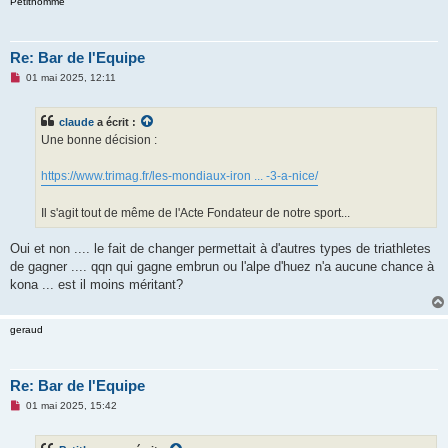
Petithomme
Re: Bar de l'Equipe
M
01 mai 2025, 12:11
e
s
s
claude
a écrit :
a
g
Une bonne décision :
e
n
o
https://www.trimag.fr/les-mondiaux-iron ... -3-a-nice/
n
l
u
Il s'agit tout de même de l'Acte Fondateur de notre sport...
Oui et non .... le fait de changer permettait à d'autres types de triathletes
de gagner .... qqn qui gagne embrun ou l'alpe d'huez n'a aucune chance à
kona ... est il moins méritant?
geraud
Re: Bar de l'Equipe
M
01 mai 2025, 15:42
e
s
s