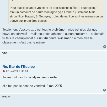
Pour que ca change vraiment de profils de triathlètes il faudrait peut-
être un parcours de haute montagne type Embrun justement. Mais
sinon Nice, Hawaii, St Georges,... globalement ce sont les mêmes qu on
trouve aux premières places
Totalement d'accord ... c'est tout le problème... nice est plus dur que
hawai en dénivelé... mais pour ces athlètes : aucun problème... si demain
tu fais le championnat sur un xtri genre swissman : à mon avis le
classement n'est pas le même
VB2
Re: Bar de l'Equipe
M
02 mai 2025, 06:33
e
s
Toi en tout cas ton analyse personnelle
s
a
g
elle fait pas le pont ce vendredi 2 mai 2025
e
n
o
bnt734
n
l
u