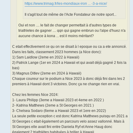
https://www.trimag.fr/les-mondiaux-iron ... -3-a-nice/
Il s'agit tout de même de l'Acte Fondateur de notre sport...
Oui et non .... le fait de changer permettait à d'autres types de
triathletes de gagner .... qqn qui gagne embrun ou l'alpe d'huez n'a
aucune chance à kona ... est il moins méritant?
C etait effectivement ce qu on se disait à l epoque ou ca a ete annoncé.
Dans les faits, classement 2023 hommes (a Nice donc):
1) Sam Laidlow (2eme en 2022 à Hawaii)
2) Patrick Lange (1er en 2024 a Hawaii et qui avait déjà gagné 2 fois la
bas)
3) Magnus Ditlev (2eme en 2024 à Hawaii)
Chaque coureur sur le podium a Nice 2023 à donc déjà fini dans les 2
premiers à Hawaii dont 3 victoires. Donc ça ne change rien en vrai.
Chez les femmes Nice 2024:
1- Laura Philipp (3eme a Hawaii 2023 et 4eme en 2022 )
2- Katrina Matthews (2eme a St Georges en 2021 )
3- Chelsea Sodaro (6eme a Hawaii 2023 et 1ere en 2022)
La seule petite exception c est donc Katrina Matthews puisqu en 2021 a
St Georges c etait également un parcours velo assez vallonné. Mais à
St Georges elle avait fini entre Daniela Ryf et Anne Haug donc
également 2 triathlètes habituées à briller à Hawaii.