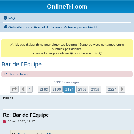
OnlineTri.com
FAQ
OnlineTri.com
Accueil du forum
Actus et potins triathlétiques (et le monde sportif général)
⚠️
Ici, pas d'algorithme pour dicter tes lectures! Juste de vrais échanges entre
humains passionnés.
Excerce ton esprit critique 🧠 pour faire le ... tri 😉.
Bar de l'Equipe
Règles du forum
33346 messages
Page
2191
sur
2224
1
2189
2190
2191
2192
2193
2224
Précédent
Sui
…
…
triplette
Re: Bar de l'Equipe
M
30 avr. 2025, 12:17
e
s
s