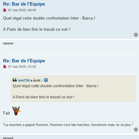
Re: Bar de l'Equipe
M
07 mai 2025, 09:05
e
s
Quel régal cette double confrontation Inter - Barca !
s
a
g
A Paris de bien finir le travail ce soir !
e
n
o
triplette
n
l
u
Re: Bar de l'Equipe
M
07 mai 2025, 22:02
e
s
s
bnt734
a écrit :
a
g
Quel régal cette double confrontation Inter - Barca !
e
n
o
A Paris de bien finir le travail ce soir !
n
l
u
Fait
"La machine a gagné l'homme, l'homme s'est fait machine, fonctionne mais ne vit plus."
geraud