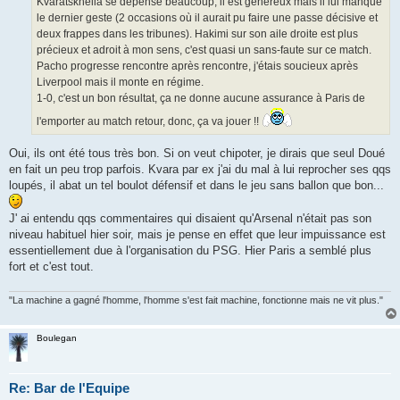
Kvaratskhelia se dépense beaucoup, il est généreux mais il lui manque
le dernier geste (2 occasions où il aurait pu faire une passe décisive et
deux frappes dans les tribunes). Hakimi sur son aile droite est plus
précieux et adroit à mon sens, c'est quasi un sans-faute sur ce match.
Pacho progresse rencontre après rencontre, j'étais soucieux après
Liverpool mais il monte en régime.
1-0, c'est un bon résultat, ça ne donne aucune assurance à Paris de
l'emporter au match retour, donc, ça va jouer !!
Oui, ils ont été tous très bon. Si on veut chipoter, je dirais que seul Doué
en fait un peu trop parfois. Kvara par ex j'ai du mal à lui reprocher ses qqs
loupés, il abat un tel boulot défensif et dans le jeu sans ballon que bon...
J' ai entendu qqs commentaires qui disaient qu'Arsenal n'était pas son
niveau habituel hier soir, mais je pense en effet que leur impuissance est
essentiellement due à l'organisation du PSG. Hier Paris a semblé plus
fort et c'est tout.
"La machine a gagné l'homme, l'homme s'est fait machine, fonctionne mais ne vit plus."
Boulegan
Re: Bar de l'Equipe