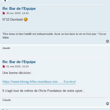
Re: Bar de l'Equipe
M
30 avr. 2025, 14:42
e
s
N°10 Dembelé
s
a
g
e
n
"Etre beau et bien habillé est indispensable. Avoir un but dans la vie ne l'est pas." Oscar
o
Wilde
n
l
u
claude
Re: Bar de l'Equipe
M
01 mai 2025, 10:24
e
s
Une bonne décision :
s
a
g
https://www.trimag.fr/les-mondiaux-iron ... -3-a-nice/
e
n
o
Il s'agit tout de même de l'Acte Fondateur de notre sport...
n
l
u
Claude