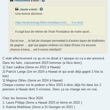
Petithomme
a écrit :
a
g
e
claude
a écrit :
n
o
Une bonne décision :
n
l
u
https://www.trimag.fr/les-mondiaux-iron ... -3-a-nice/
Il s'agit tout de même de l'Acte Fondateur de notre sport...
Oui et non .... le fait de changer permettait à d'autres types de triathletes
de gagner .... qqn qui gagne embrun ou l'alpe d'huez n'a aucune
chance à kona ... est il moins méritant?
C etait effectivement ce qu on se disait à l epoque ou ca a ete annoncé.
Dans les faits, classement 2023 hommes (a Nice donc):
1) Sam Laidlow (2eme en 2022 à Hawaii)
2) Patrick Lange (1er en 2024 a Hawaii et qui avait déjà gagné 2 fois la
bas)
3) Magnus Ditlev (2eme en 2024 à Hawaii)
Chaque coureur sur le podium a Nice 2023 à donc déjà fini dans les 2
premiers à Hawaii dont 3 victoires. Donc ça ne change rien en vrai.
Chez les femmes Nice 2024:
1- Laura Philipp (3eme a Hawaii 2023 et 4eme en 2022 )
2- Katrina Matthews (2eme a St Georges en 2021 )