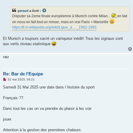
e
s
s
geraud
a écrit :
a
g
Disputer sa 2eme finale européenne à Munich contre Milan...
en fait
e
on nous en fait tout un roman, mais en vrai Paris = Marseille
n
o
https://fr.m.wikipedia.org/wiki/Ligue_d ... _1992-1993
n
l
u
Et Munich a toujours sacré un vainqueur inédit! Tous les signaux sont
aux verts niveau statistique
VB2
Re: Bar de l'Equipe
M
31 mai 2025, 04:21
e
s
Samedi 31 Mai 2025 une date dans l histoire du sport
s
a
g
Français ??.
e
n
o
Dans tout les cas on va prendre du plaisir à les voir
n
l
u
jouer.
Attention à la gestion des premières chaleurs.