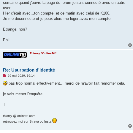
semaine quand j'ouvre la page du forum je suis connecté avec un autre
n
o
user.
n
Hier c'était avec...ton compte, et ce matin avec celui de K100.
l
u
Je me déconnecte et je peux alors me loger avec mon compte.
Etrange, non?
Phil
Thierry *OnlineTri*
Re: Usurpation d'identité
M
29 mai 2026, 16:14
e
s
pas trop normal effectivement... merci de m'avoir fait remonter cela.
s
a
g
je vais mener l'enquête.
e
n
o
T.
n
l
u
thierry @ onlinetri.com
retrouvez moi sur Strava ou Insta