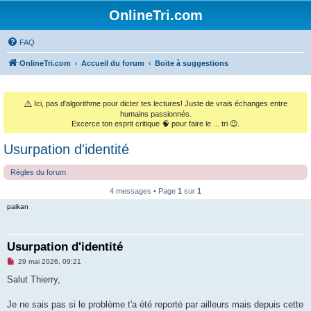
OnlineTri.com
FAQ
OnlineTri.com
Accueil du forum
Boite à suggestions
⚠️
Ici, pas d'algorithme pour dicter tes lectures! Juste de vrais échanges entre
humains passionnés.
Excerce ton esprit critique 🧠 pour faire le ... tri 😉.
Usurpation d'identité
Règles du forum
4 messages • Page
1
sur
1
paikan
Usurpation d'identité
M
29 mai 2026, 09:21
e
s
Salut Thierry,
s
a
g
Je ne sais pas si le problème t'a été reporté par ailleurs mais depuis cette
e