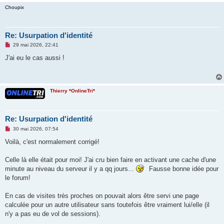
Choupix
Re: Usurpation d'identité
M
29 mai 2026, 22:41
e
s
J'ai eu le cas aussi !
s
a
g
e
n
Thierry *OnlineTri*
o
n
l
u
Re: Usurpation d'identité
M
30 mai 2026, 07:54
e
s
Voilà, c'est normalement corrigé!
s
a
g
Celle là elle était pour moi! J'ai cru bien faire en activant une cache d'une
e
minute au niveau du serveur il y a qq jours...
Fausse bonne idée pour
n
o
le forum!
n
l
u
En cas de visites très proches on pouvait alors être servi une page
calculée pour un autre utilisateur sans toutefois être vraiment lui/elle (il
n'y a pas eu de vol de sessions).