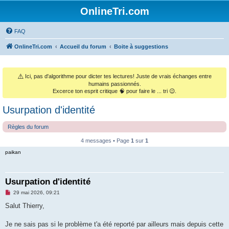
OnlineTri.com
FAQ
OnlineTri.com
Accueil du forum
Boite à suggestions
⚠️
Ici, pas d'algorithme pour dicter tes lectures! Juste de vrais échanges entre
humains passionnés.
Excerce ton esprit critique 🧠 pour faire le ... tri 😉.
Usurpation d'identité
Règles du forum
4 messages • Page
1
sur
1
paikan
Usurpation d'identité
M
29 mai 2026, 09:21
e
s
Salut Thierry,
s
a
g
Je ne sais pas si le problème t'a été reporté par ailleurs mais depuis cette
e