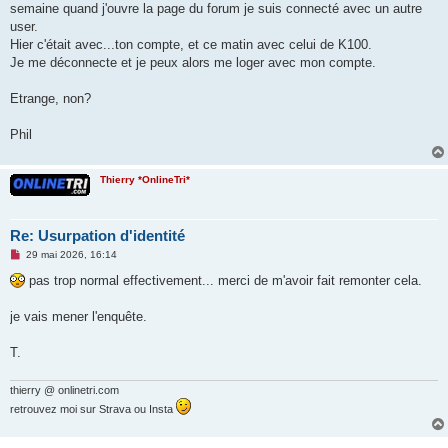
semaine quand j'ouvre la page du forum je suis connecté avec un autre
n
o
user.
n
Hier c'était avec...ton compte, et ce matin avec celui de K100.
l
u
Je me déconnecte et je peux alors me loger avec mon compte.
Etrange, non?
Phil
Thierry *OnlineTri*
Re: Usurpation d'identité
M
29 mai 2026, 16:14
e
s
pas trop normal effectivement... merci de m'avoir fait remonter cela.
s
a
g
je vais mener l'enquête.
e
n
o
T.
n
l
u
thierry @ onlinetri.com
retrouvez moi sur Strava ou Insta