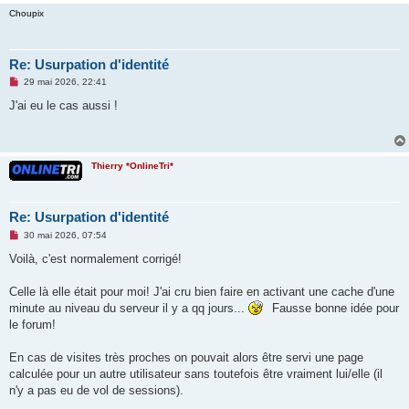
Choupix
Re: Usurpation d'identité
M
29 mai 2026, 22:41
e
s
J'ai eu le cas aussi !
s
a
g
e
n
Thierry *OnlineTri*
o
n
l
u
Re: Usurpation d'identité
M
30 mai 2026, 07:54
e
s
Voilà, c'est normalement corrigé!
s
a
g
Celle là elle était pour moi! J'ai cru bien faire en activant une cache d'une
e
minute au niveau du serveur il y a qq jours...
Fausse bonne idée pour
n
o
le forum!
n
l
u
En cas de visites très proches on pouvait alors être servi une page
calculée pour un autre utilisateur sans toutefois être vraiment lui/elle (il
n'y a pas eu de vol de sessions).