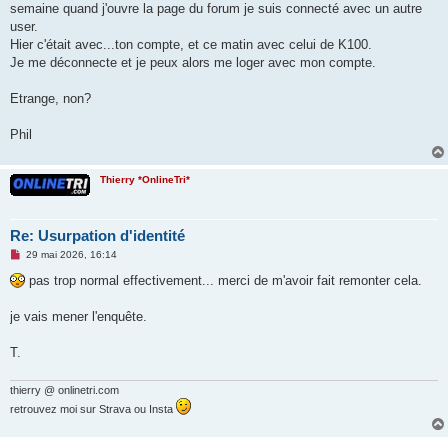
semaine quand j'ouvre la page du forum je suis connecté avec un autre
n
o
user.
n
Hier c'était avec...ton compte, et ce matin avec celui de K100.
l
u
Je me déconnecte et je peux alors me loger avec mon compte.
Etrange, non?
Phil
Thierry *OnlineTri*
Re: Usurpation d'identité
M
29 mai 2026, 16:14
e
s
pas trop normal effectivement... merci de m'avoir fait remonter cela.
s
a
g
je vais mener l'enquête.
e
n
o
T.
n
l
u
thierry @ onlinetri.com
retrouvez moi sur Strava ou Insta