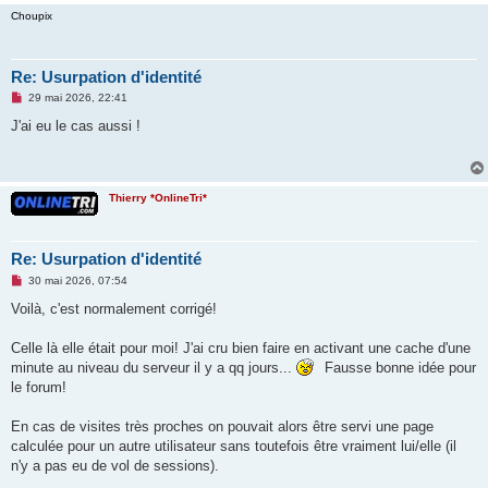
Choupix
Re: Usurpation d'identité
M
29 mai 2026, 22:41
e
s
J'ai eu le cas aussi !
s
a
g
e
n
Thierry *OnlineTri*
o
n
l
u
Re: Usurpation d'identité
M
30 mai 2026, 07:54
e
s
Voilà, c'est normalement corrigé!
s
a
g
Celle là elle était pour moi! J'ai cru bien faire en activant une cache d'une
e
minute au niveau du serveur il y a qq jours...
Fausse bonne idée pour
n
o
le forum!
n
l
u
En cas de visites très proches on pouvait alors être servi une page
calculée pour un autre utilisateur sans toutefois être vraiment lui/elle (il
n'y a pas eu de vol de sessions).