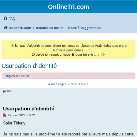
OnlineTri.com
FAQ
OnlineTri.com
Accueil du forum
Boite à suggestions
⚠️
Ici, pas d'algorithme pour dicter tes lectures! Juste de vrais échanges entre
humains passionnés.
Excerce ton esprit critique 🧠 pour faire le ... tri 😉.
Usurpation d'identité
Règles du forum
4 messages • Page
1
sur
1
paikan
Usurpation d'identité
M
29 mai 2026, 09:21
e
s
Salut Thierry,
s
a
g
Je ne sais pas si le problème t'a été reporté par ailleurs mais depuis cette
e