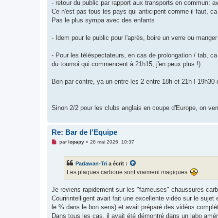
- retour du public par rapport aux transports en commun: 
n
o
Ce n'est pas tous les pays qui anticipent comme il faut, c
n
Pas le plus sympa avec des enfants
l
u
- Idem pour le public pour l'après, boire un verre ou manger
- Pour les téléspectateurs, en cas de prolongation / tab, c
du tournoi qui commencent à 21h15, j'en peux plus !)
Bon par contre, ya un entre les 2 entre 18h et 21h ! 19h30
Sinon 2/2 pour les clubs anglais en coupe d'Europe, on verra
Re: Bar de l'Equipe
M
par
lopapy
»
28 mai 2026, 10:37
e
s
s
Padawan-Tri
a écrit :
a
g
Les plaques carbone sont vraiment magiques.
e
n
o
Je reviens rapidement sur les "fameuses" chaussures carb
n
Couririntelligent avait fait une excellente vidéo sur le suje
l
u
le % dans le bon sens) et avait préparé des vidéos complét
Dans tous les cas, il avait été démontré dans un labo amé