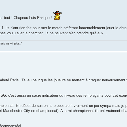
est tout ! Chapeau Luis Enrique !
1, ils n'ont rien fait pour tuer le match préférant lamentablement jouer le chro
 pas voulu aller la chercher, ils ne peuvent s'en prendre qu'à eux...
is ne vit plus."
embêté Paris. J'ai eu peur que les joueurs se mettent à craquer nerveusement 
PSG, c'est aussi un sacré indicateur du niveau des remplaçants pour cet exer
hampionnat. En début de saison ils proposaient vraiment un jeu sympa mais je 
et Manchester City en championnat). A la mi championnat ils ont vraiment ch
..
é récompensée!