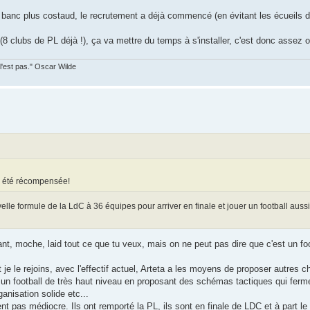
 un banc plus costaud, le recrutement a déjà commencé (en évitant les écueils d
 clubs de PL déjà !), ça va mettre du temps à s'installer, c'est donc assez o
 l'est pas." Oscar Wilde
i a été récompensée!
le formule de la LdC à 36 équipes pour arriver en finale et jouer un football aussi
nt, moche, laid tout ce que tu veux, mais on ne peut pas dire que c'est un fo
 je le rejoins, avec l'effectif actuel, Arteta a les moyens de proposer autres
r un football de très haut niveau en proposant des schémas tactiques qui ferme
anisation solide etc...
ent pas médiocre. Ils ont remporté la PL, ils sont en finale de LDC et à part 