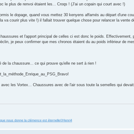
 le plus de renvoi étaient les... Croqs ! (J'ai un copain qui court avec !)
hormis le dopage, quand vous mettez 30 kenyens affamés au départ d'une cour
la va courir plus vite !) il fallait trouver quelque chose pour relancer la vent
aussures et l'apport principal de celles ci est donc le poids. Effectivement
éclin, je peux confirmer que mes chronos étaient du au poids inférieur de m
de la chaussure... ce qui prouve qu'elle ne sert à rien !
int_la_méthode_Enrique_au_PSG_Bravo!
avec les Vortex... Chaussures avec de l'air sous toute la semelles qui devait
e que nous donne la clémence est éternelle©Henri4