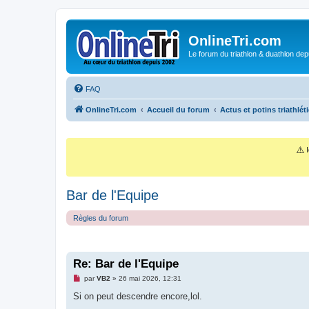
OnlineTri.com
Le forum du triathlon & duathlon dep
FAQ
OnlineTri.com
Accueil du forum
Actus et potins triathlét
⚠️
I
Bar de l'Equipe
Règles du forum
Re: Bar de l'Equipe
M
par
VB2
»
26 mai 2026, 12:31
e
s
Si on peut descendre encore,lol.
s