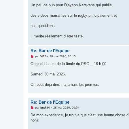
a
g
Un peu de pub pour Djayson Karavane qui publie
e
n
o
des vidéos marrantes sur le rugby principalement et
n
l
u
nos quotidiens.
Il mérite réellement d être testé.
Re: Bar de l'Equipe
M
par
VB2
»
28 mai 2026, 06:15
e
s
Original l heure de la finale du PSG....18 h 00
s
a
g
Samedi 30 mai 2026.
e
n
o
On peut deja dire. : a jamais les premiers
n
l
u
Re: Bar de l'Equipe
M
par
bnt734
»
28 mai 2026, 09:54
e
s
De mon expérience, je trouve que c'est une bonne chose d'a
s
non):
a
g
e