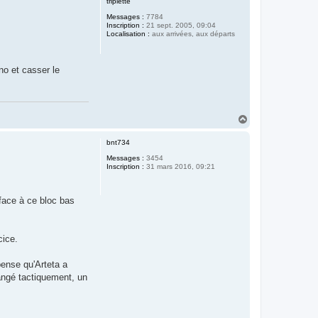
triplette
t
Messages :
7784
Inscription :
21 sept. 2005, 09:04
Localisation :
aux arrivées, aux départs
no et casser le
H
a
u
bnt734
t
Messages :
3454
Inscription :
31 mars 2016, 09:21
face à ce bloc bas
cice.
pense qu'Arteta a
angé tactiquement, un