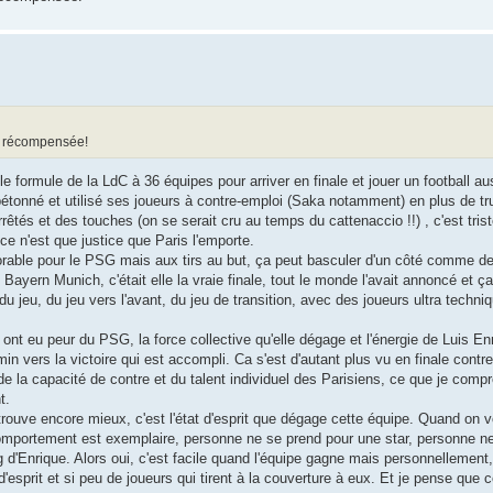
été récompensée!
 formule de la LdC à 36 équipes pour arriver en finale et jouer un football au
 bétonné et utilisé ses joueurs à contre-emploi (Saka notamment) en plus de t
êtés et des touches (on se serait cru au temps du cattenaccio !!) , c'est tris
 ce n'est que justice que Paris l'emporte.
rable pour le PSG mais aux tirs au but, ça peut basculer d'un côté comme de 
ayern Munich, c'était elle la vraie finale, tout le monde l'avait annoncé et ça
u jeu, du jeu vers l'avant, du jeu de transition, avec des joueurs ultra techn
nt eu peur du PSG, la force collective qu'elle dégage et l'énergie de Luis En
in vers la victoire qui est accompli. Ca s'est d'autant plus vu en finale contre
e la capacité de contre et du talent individuel des Parisiens, ce que je comp
t.
e trouve encore mieux, c'est l'état d'esprit que dégage cette équipe. Quand on 
mportement est exemplaire, personne ne se prend pour une star, personne ne j
d'Enrique. Alors oui, c'est facile quand l'équipe gagne mais personnellement,
'esprit et si peu de joueurs qui tirent à la couverture à eux. Et je pense que c