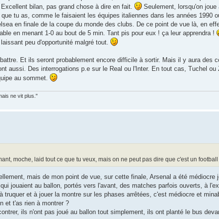
Excellent bilan, pas grand chose à dire en fait.
Seulement, lorsqu'on joue 
ités que tu as, comme le faisaient les équipes italiennes dans les années 1990 
lsea en finale de la coupe du monde des clubs. De ce point de vue là, en effet,
orable en menant 1-0 au bout de 5 min. Tant pis pour eux ! ça leur apprendra !
 laissant peu d'opportunité malgré tout.
attre. Et ils seront probablement encore difficile à sortir. Mais il y aura des 
nt aussi. Des interrogations p.e sur le Real ou l'Inter. En tout cas, Tuchel ou 
équipe au sommet.
is ne vit plus."
ant, moche, laid tout ce que tu veux, mais on ne peut pas dire que c'est un footbal
llement, mais de mon point de vue, sur cette finale, Arsenal a été médiocre je
qui jouaient au ballon, portés vers l'avant, des matches parfois ouverts, à l'e
 à truquer et à jouer la montre sur les phases arrêtées, c'est médiocre et min
n et t'as rien à montrer ?
ontrer, ils n'ont pas joué au ballon tout simplement, ils ont planté le bus deva