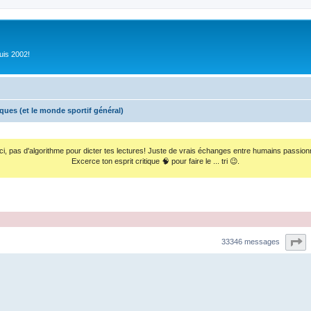
uis 2002!
iques (et le monde sportif général)
ci, pas d'algorithme pour dicter tes lectures! Juste de vrais échanges entre humains passion
Excerce ton esprit critique 🧠 pour faire le ... tri 😉.
P
33346 messages