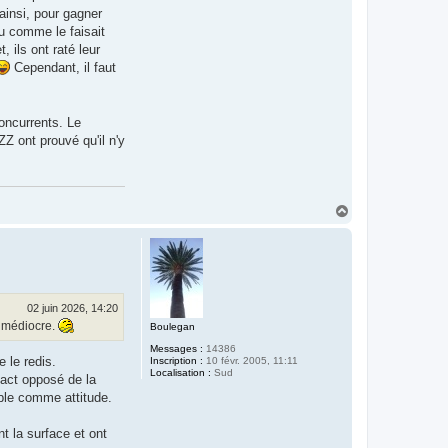
ainsi, pour gagner
ou comme le faisait
 ils ont raté leur
Cependant, il faut
concurrents. Le
ZZ ont prouvé qu'il n'y
H
a
u
t
02 juin 2026, 14:20
l médiocre.
Boulegan
Messages :
14386
 le redis.
Inscription :
10 févr. 2005, 11:11
Localisation :
Sud
xact opposé de la
able comme attitude.
nt la surface et ont