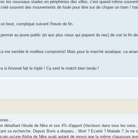
avec les nouveaux stades en périphéries des villes, c'est quand même souvent
a créé souvent des mouvements de foule pour être sur de choper un tram / trai
 un bout, compliqué suivant l'heure de fin.
a permet au jeune public (et aux plus vieux qui piquent du nez) de voir la fin 
 ca me semble le meilleur compromis! Mais pour le marché asiatique, ca arran
 si Arsenal fait le triplé ! Ca sent le match bien tendu !
ones...
t en détaillant l'étude de Nike et ses 4% d'apport (Vecteurs dans tous les sens,
ant sa recherche. Depuis Boris a disparu... Mort ? Ecarté ? Malade ? Je ne s
ricain qu'une Alpha de Nike avait autant de renvoi que la même chaussure av