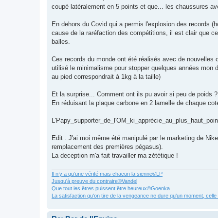
coupé latéralement en 5 points et que... les chaussures avec
En dehors du Covid qui a permis l'explosion des records (
cause de la raréfaction des compétitions, il est clair que ce
balles.
Ces records du monde ont été réalisés avec de nouvelles ch
utilisé le minimalisme pour stopper quelques années mon d
au pied correspondrait à 1kg à la taille)
Et la surprise... Comment ont ils pu avoir si peu de poids ?
En réduisant la plaque carbone en 2 lamelle de chaque coté 
L'Papy_supporter_de_l'OM_ki_apprécie_au_plus_haut_po
Edit : J'ai moi même été manipulé par le marketing de Nike 
remplacement des premières pégasus).
La deception m'a fait travailler ma zététique !
Il n’y a qu’une vérité mais chacun la sienne©LP
Jusqu'à preuve du contraire©Vandel
Que tout les êtres puissent être heureux©Goenka
La satisfaction qu'on tire de la vengeance ne dure qu'un moment, cell