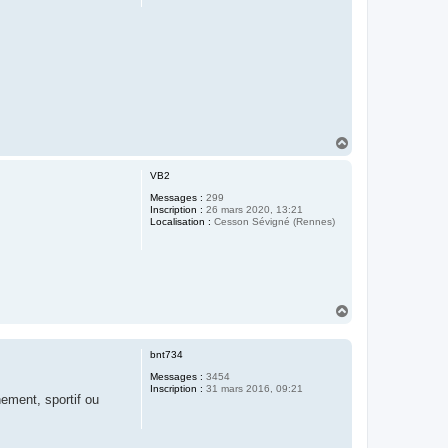
H
a
u
VB2
t
Messages :
299
Inscription :
26 mars 2020, 13:21
Localisation :
Cesson Sévigné (Rennes)
H
a
u
t
bnt734
Messages :
3454
Inscription :
31 mars 2016, 09:21
ement, sportif ou