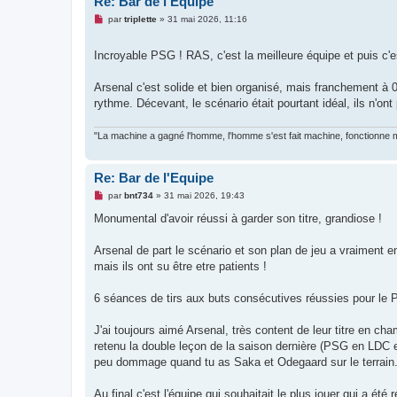
Re: Bar de l'Equipe
M
par
triplette
»
31 mai 2026, 11:16
e
s
s
Incroyable PSG ! RAS, c'est la meilleure équipe et puis c'
a
g
e
Arsenal c'est solide et bien organisé, mais franchement à 0-
n
rythme. Décevant, le scénario était pourtant idéal, ils n'ont
o
n
l
u
"La machine a gagné l'homme, l'homme s'est fait machine, fonctionne ma
Re: Bar de l'Equipe
M
par
bnt734
»
31 mai 2026, 19:43
e
s
Monumental d'avoir réussi à garder son titre, grandiose !
s
a
g
Arsenal de part le scénario et son plan de jeu a vraiment 
e
mais ils ont su être etre patients !
n
o
n
6 séances de tirs aux buts consécutives réussies pour le 
l
u
J'ai toujours aimé Arsenal, très content de leur titre en c
retenu la double leçon de la saison dernière (PSG en LDC 
peu dommage quand tu as Saka et Odegaard sur le terrain.
Au final c'est l'équipe qui souhaitait le plus jouer qui a ét