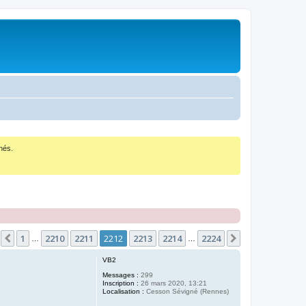
nés.
age
2212
sur
2224
1
2210
2211
2212
2213
2214
2224
Précédent
Suivant
…
…
VB2
Messages :
299
Inscription :
26 mars 2020, 13:21
Localisation :
Cesson Sévigné (Rennes)