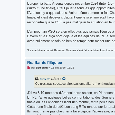
Europe n'a battu Arsenal depuis novembre 2024 (Inter 1-0). 
(surtout une finale), il faut jouer à fond les qqs opportun
l'Atletico il y a qqs saisons. Voire même comme l'a fait Che
finale, et c'est décevant d'autant que le scénario était fav
reconnaître que le PSG a pas mal gérer la situation en leur
L'an prochain PSG sera en effet plus que jamais l'équipe à b
Bayern et le Barça sont déjà là et les équipes de PL le sero
avait nullement besoin de bcp de temps pour mener une 
"La machine a gagné l'homme, l'homme s'est fait machine, fonctionne ma
Re: Bar de l'Equipe
M
par
Boulegan
»
02 juin 2026, 16:26
e
s
s
triplette
a écrit :
a
g
Ce n'est pas spectaculaire, pas emballant, ni enthousiasm
e
n
o
J'ai vu 8-10 matches d'Arsenal cette saison, en PL essentie
n
En PL, j'ai vu quelques belles confrontations, des Gunners 
l
u
finale où les Londoniens n'ont rien montré, tenté peu sinon
C'était une finale de LdC bon sang !! Tu rentres sur le terrai
Ils n'ont même pas chercher à faire déjouer l'adversaire, à c