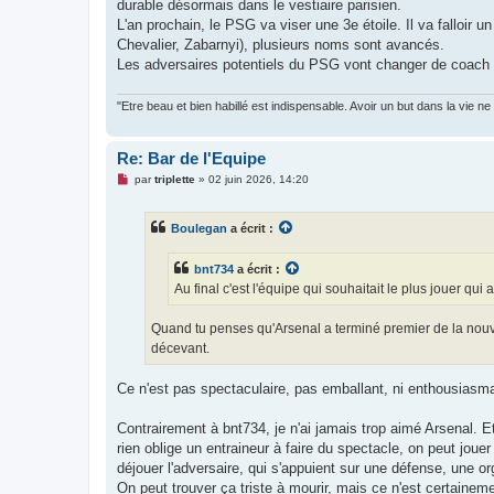
durable désormais dans le vestiaire parisien.
L'an prochain, le PSG va viser une 3e étoile. Il va falloir
Chevalier, Zabarnyi), plusieurs noms sont avancés.
Les adversaires potentiels du PSG vont changer de coach (8
"Etre beau et bien habillé est indispensable. Avoir un but dans la vie ne
Re: Bar de l'Equipe
M
par
triplette
»
02 juin 2026, 14:20
e
s
s
Boulegan
a écrit :
a
g
e
bnt734
a écrit :
n
o
Au final c'est l'équipe qui souhaitait le plus jouer qu
n
l
u
Quand tu penses qu'Arsenal a terminé premier de la nouvel
décevant.
Ce n'est pas spectaculaire, pas emballant, ni enthousiasma
Contrairement à bnt734, je n'ai jamais trop aimé Arsenal. Et
rien oblige un entraineur à faire du spectacle, on peut joue
déjouer l'adversaire, qui s'appuient sur une défense, une org
On peut trouver ça triste à mourir, mais ce n'est certainem