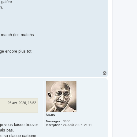
 galère.
n.
de match (les matchs
ge encore plus tot
H
a
u
t
26 avr. 2026, 13:52
lopapy
Messages :
3000
 je vous laisse trouver
Inscription :
24 août 2007, 21:11
ais pas.
ec sa plaque carbone