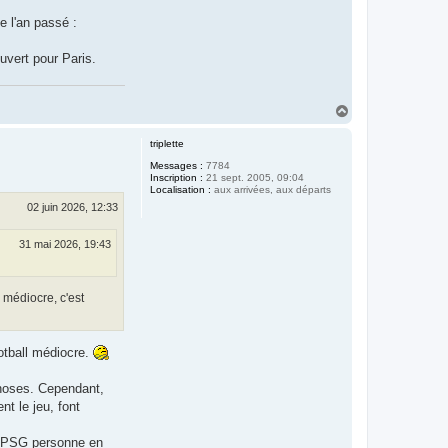
e l'an passé :
uvert pour Paris.
H
a
u
triplette
t
Messages :
7784
Inscription :
21 sept. 2005, 09:04
Localisation :
aux arrivées, aux départs
02 juin 2026, 12:33
31 mai 2026, 19:43
 médiocre, c'est
otball médiocre.
 choses. Cependant,
nt le jeu, font
le PSG personne en