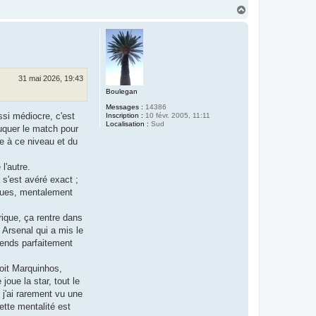
H
a
u
t
31 mai 2026, 19:43
Boulegan
Messages :
14386
ssi médiocre, c'est
Inscription :
10 févr. 2005, 11:11
Localisation :
Sud
ruquer le match pour
te à ce niveau et du
l'autre.
 s'est avéré exact ;
iques, mentalement
rique, ça rentre dans
 Arsenal qui a mis le
rends parfaitement
voit Marquinhos,
oue la star, tout le
 j'ai rarement vu une
ette mentalité est