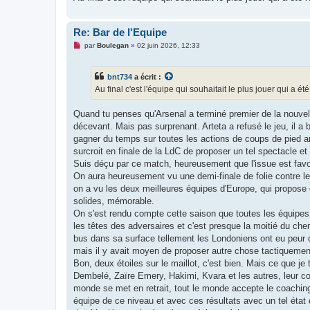
Re: Bar de l'Equipe
M
par
Boulegan
»
02 juin 2026, 12:33
e
s
s
bnt734
a écrit :
a
g
Au final c'est l'équipe qui souhaitait le plus jouer qui a 
e
n
o
Quand tu penses qu'Arsenal a terminé premier de la nouvelle
n
décevant. Mais pas surprenant. Arteta a refusé le jeu, il a
l
u
gagner du temps sur toutes les actions de coups de pied arr
surcroit en finale de la LdC de proposer un tel spectacle et
Suis déçu par ce match, heureusement que l'issue est favo
On aura heureusement vu une demi-finale de folie contre le B
on a vu les deux meilleures équipes d'Europe, qui propose d
solides, mémorable.
On s'est rendu compte cette saison que toutes les équipes o
les têtes des adversaires et c'est presque la moitié du chem
bus dans sa surface tellement les Londoniens ont eu peur d
mais il y avait moyen de proposer autre chose tactiquemen
Bon, deux étoiles sur le maillot, c'est bien. Mais ce que j
Dembelé, Zaïre Emery, Hakimi, Kvara et les autres, leur co
monde se met en retrait, tout le monde accepte le coaching 
équipe de ce niveau et avec ces résultats avec un tel état d