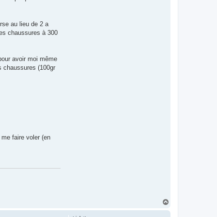
se au lieu de 2 a
e des chaussures à 300
, pour avoir moi même
es chaussures (100gr
 me faire voler (en
H
a
u