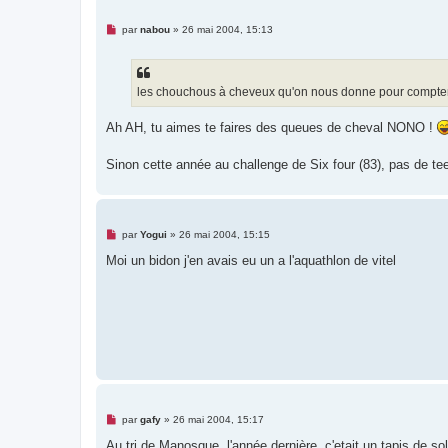
o
n
l
M
par
nabou
»
26 mai 2004, 15:13
u
e
s
s
a
g
les chouchous à cheveux qu'on nous donne pour compter l
e
n
o
Ah AH, tu aimes te faires des queues de cheval NONO !
n
l
u
Sinon cette année au challenge de Six four (83), pas de te
M
par
Yogui
»
26 mai 2004, 15:15
e
s
Moi un bidon j'en avais eu un a l'aquathlon de vitel
s
a
g
e
n
o
n
l
u
M
par
gafy
»
26 mai 2004, 15:17
e
s
Au tri de Manosque, l'année dernière, c'etait un tapis de sol 