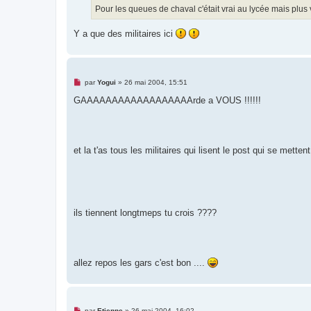
g
Pour les queues de chaval c'était vrai au lycée mais plus v
e
n
o
Y a que des militaires ici
n
l
u
M
par
Yogui
»
26 mai 2004, 15:51
e
s
GAAAAAAAAAAAAAAAAAArde a VOUS !!!!!!
s
a
g
e
n
o
et la t'as tous les militaires qui lisent le post qui se mettent
n
l
u
ils tiennent longtmeps tu crois ????
allez repos les gars c'est bon ....
M
par
Etienne
»
26 mai 2004, 16:02