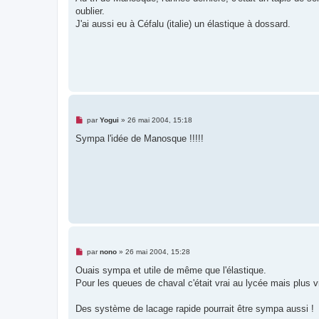
s
oublier.
a
g
J'ai aussi eu à Céfalu (italie) un élastique à dossard.
e
n
o
n
l
u
M
par
Yogui
»
26 mai 2004, 15:18
e
s
Sympa l'idée de Manosque !!!!!
s
a
g
e
n
o
n
l
u
M
par
nono
»
26 mai 2004, 15:28
e
s
Ouais sympa et utile de même que l'élastique.
s
Pour les queues de chaval c'était vrai au lycée mais plus vr
a
g
e
Des système de lacage rapide pourrait être sympa aussi !
n