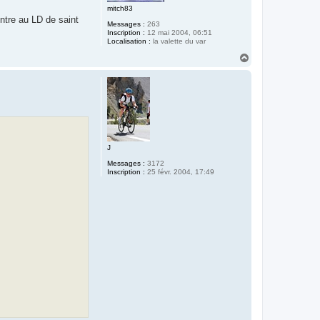
mitch83
ntre au LD de saint
Messages :
263
Inscription :
12 mai 2004, 06:51
Localisation :
la valette du var
H
a
u
t
J
Messages :
3172
Inscription :
25 févr. 2004, 17:49