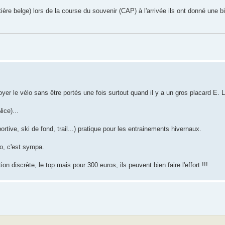
ntière belge) lors de la course du souvenir (CAP) à l'arrivée ils ont donné une 
oyer le vélo sans être portés une fois surtout quand il y a un gros placard E. L
ice)...
ive, ski de fond, trail...) pratique pour les entrainements hivernaux.
lo, c'est sympa.
on discrète, le top mais pour 300 euros, ils peuvent bien faire l'effort !!!