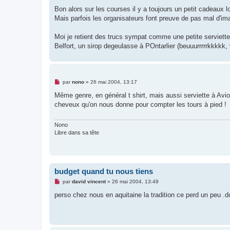
a
g
Bon alors sur les courses il y a toujours un petit cadeaux lo
e
Mais parfois les organisateurs font preuve de pas mal d'ima
n
o
n
Moi je retient des trucs sympat comme une petite serviette
l
u
Belfort, un sirop degeulasse à POntarlier (beuuurrrrrkkkkk,
M
par
nono
»
26 mai 2004, 13:17
e
s
Même genre, en général t shirt, mais aussi serviette à Av
s
cheveux qu'on nous donne pour compter les tours à pied !
a
g
e
n
Nono
o
Libre dans sa tête
n
l
u
budget quand tu nous tiens
M
par
david vincent
»
26 mai 2004, 13:49
e
s
perso chez nous en aquitaine la tradition ce perd un peu .
s
a
g
e
n