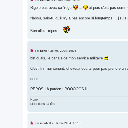
e
s
Rigole pas avec ça Yogui
...
et puis c'est pas comme
s
a
g
Nabou, sais-tu qu'il n'y a pas encore si longtemps ... j's
e
n
o
Bon allez, repos ...
n
l
u
M
par
nono
»
26 mai 2004, 16:05
e
s
bin ouais, je parlais de mon service militaire
s
a
g
C'est fini maintenant: cheveux courts pour pas prendre un 
e
n
o
donc:
n
l
u
REPOS ! à pardon : POOOOOS !!!
Nono
Libre dans sa tête
M
par
mitch83
»
26 mai 2004, 16:13
e