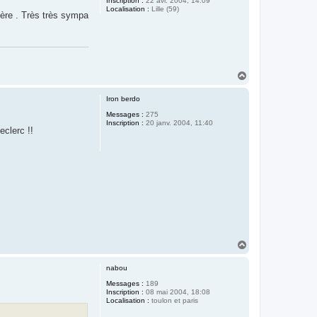
Inscription :
22 avr. 2004, 14:09
Localisation :
Lille (59)
bière . Très très sympa
H
a
u
Iron berdo
t
Messages :
275
Inscription :
20 janv. 2004, 11:40
eclerc !!
H
a
u
nabou
t
Messages :
189
Inscription :
08 mai 2004, 18:08
Localisation :
toulon et paris