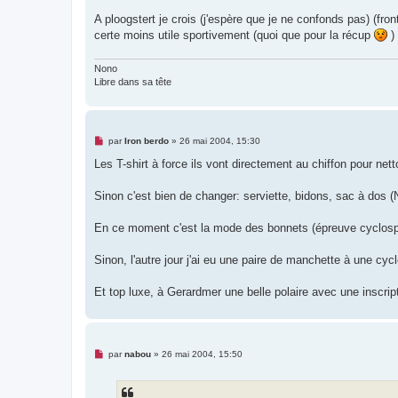
o
n
A ploogstert je crois (j'espère que je ne confonds pas) (fro
l
u
certe moins utile sportivement (quoi que pour la récup
)
Nono
Libre dans sa tête
M
par
Iron berdo
»
26 mai 2004, 15:30
e
s
Les T-shirt à force ils vont directement au chiffon pour nett
s
a
g
Sinon c'est bien de changer: serviette, bidons, sac à dos (N
e
n
o
En ce moment c'est la mode des bonnets (épreuve cyclosport
n
l
u
Sinon, l'autre jour j'ai eu une paire de manchette à une cyc
Et top luxe, à Gerardmer une belle polaire avec une inscripti
M
par
nabou
»
26 mai 2004, 15:50
e
s
s
a