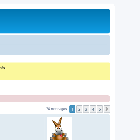
nés.
1
2
3
4
5
Suivant
70 messages