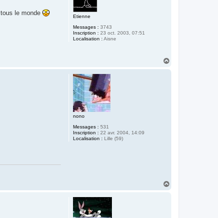
à tous le monde
Etienne
Messages :
3743
Inscription :
23 oct. 2003, 07:51
Localisation :
Aisne
H
a
u
t
nono
Messages :
531
Inscription :
22 avr. 2004, 14:09
Localisation :
Lille (59)
H
a
u
t