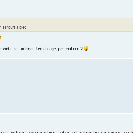
es tours à pied !
e shirt mais un bidon ! ça change, pas mal non ?
pour les transitions où était écrit tout ce qu'il faut mettre dans son sac pour le