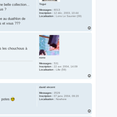
Yogui
e belle collection...
sus ?
Messages :
6013
Inscription :
12 déc. 2003, 10:44
Localisation :
Lons Le Saunier (39)
ée au duathlon de
rs et vous ???
H
a
u
t
as les chouchous à
nono
Messages :
531
Inscription :
22 avr. 2004, 14:09
Localisation :
Lille (59)
H
a
u
t
david vincent
Messages :
3529
Inscription :
07 janv. 2004, 09:20
es potes
Localisation :
Nowhere
H
a