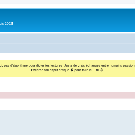
uis 2002!
ci, pas d'algorithme pour dicter tes lectures! Juste de vrais échanges entre humains passion
Excerce ton esprit critique 🧠 pour faire le ... tri 😉.