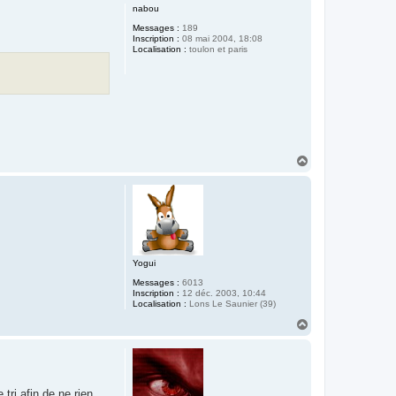
u
nabou
t
Messages :
189
Inscription :
08 mai 2004, 18:08
Localisation :
toulon et paris
H
a
u
t
Yogui
Messages :
6013
Inscription :
12 déc. 2003, 10:44
Localisation :
Lons Le Saunier (39)
H
a
u
t
 tri afin de ne rien