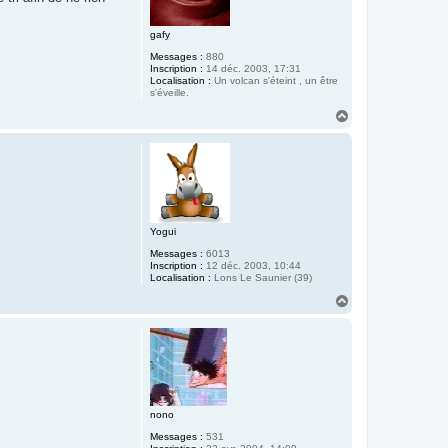
gafy
Messages :
880
Inscription :
14 déc. 2003, 17:31
Localisation :
Un volcan s'éteint , un être
s'éveille.
H
a
u
t
Yogui
Messages :
6013
Inscription :
12 déc. 2003, 10:44
Localisation :
Lons Le Saunier (39)
H
a
u
t
nono
Messages :
531