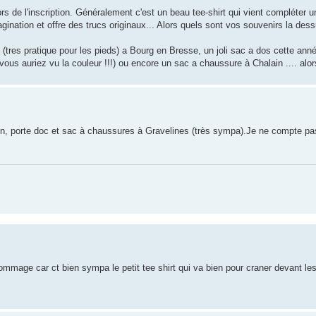
rs de l'inscription. Généralement c'est un beau tee-shirt qui vient compléter un
gination et offre des trucs originaux... Alors quels sont vos souvenirs la des
 (tres pratique pour les pieds) a Bourg en Bresse, un joli sac a dos cette ann
 vous auriez vu la couleur !!!) ou encore un sac a chaussure à Chalain .... alo
ion, porte doc et sac à chaussures à Gravelines (très sympa).Je ne compte p
dommage car ct bien sympa le petit tee shirt qui va bien pour craner devant l