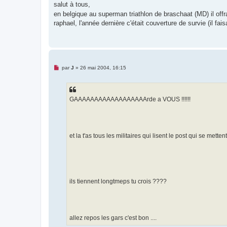
s
salut à tous,
s
en belgique au superman triathlon de braschaat (MD) il off
a
g
raphael, l'année dernière c'était couverture de survie (il fa
e
n
o
n
l
u
M
par
J
»
26 mai 2004, 16:15
e
s
s
a
g
GAAAAAAAAAAAAAAAAAArde a VOUS !!!!!!
e
n
o
n
l
u
et la t'as tous les militaires qui lisent le post qui se mettent
ils tiennent longtmeps tu crois ????
allez repos les gars c'est bon ....