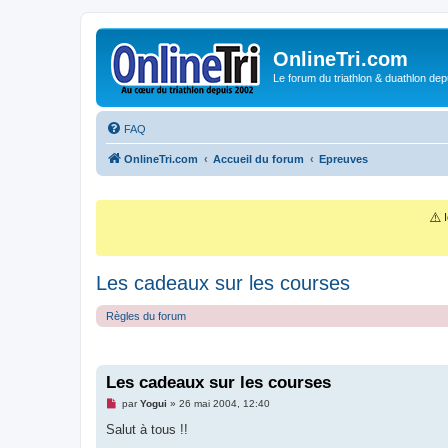
OnlineTri.com
Le forum du triathlon & duathlon dep
FAQ
OnlineTri.com
Accueil du forum
Epreuves
⚠️
I
Les cadeaux sur les courses
Règles du forum
Les cadeaux sur les courses
M
par
Yogui
»
26 mai 2004, 12:40
e
s
Salut à tous !!
s