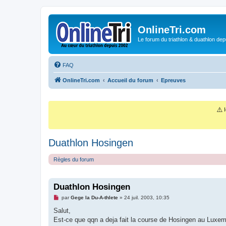
OnlineTri.com
Le forum du triathlon & duathlon dep
FAQ
OnlineTri.com
Accueil du forum
Epreuves
⚠️
I
Duathlon Hosingen
Règles du forum
Duathlon Hosingen
M
par
Gege la Du-A-thlete
»
24 juil. 2003, 10:35
e
s
Salut,
s
Est-ce que qqn a deja fait la course de Hosingen au Luxe
a