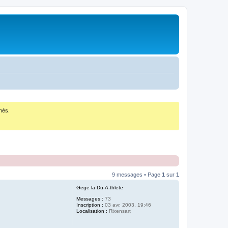
nés.
9 messages • Page
1
sur
1
Gege la Du-A-thlete
Messages :
73
Inscription :
03 avr. 2003, 19:46
Localisation :
Rixensart