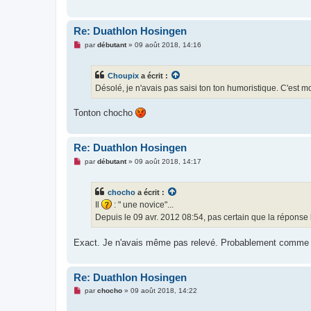
e
n
o
Re: Duathlon Hosingen
n
l
M
par
débutant
»
09 août 2018, 14:16
u
e
s
s
Choupix
a écrit :
a
g
Désolé, je n'avais pas saisi ton ton humoristique. C'est mo
e
n
o
Tonton chocho
n
l
u
Re: Duathlon Hosingen
M
par
débutant
»
09 août 2018, 14:17
e
s
s
chocho
a écrit :
a
g
Il
: " une novice"...
e
Depuis le 09 avr. 2012 08:54, pas certain que la réponse 
n
o
n
Exact. Je n'avais même pas relevé. Probablement comme d'a
l
u
Re: Duathlon Hosingen
M
par
chocho
»
09 août 2018, 14:22
e
s