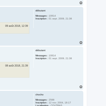
H
a
u
débutant
t
Messages :
10814
Inscription :
01 sept. 2009, 21:38
09 août 2018, 12:39
H
a
u
débutant
t
Messages :
10814
Inscription :
01 sept. 2009, 21:38
08 août 2018, 21:39
H
a
u
chocho
t
Messages :
2588
Inscription :
12 nov. 2004, 18:17
Localisation :
COUTRAS.