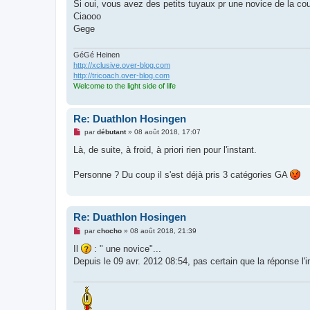
g
Si oui, vous avez des petits tuyaux pr une novice de la co
e
Ciaooo
n
o
Gege
n
l
u
GéGé Heinen
http://xclusive.over-blog.com
http://tricoach.over-blog.com
Welcome to the light side of life
Re: Duathlon Hosingen
M
par
débutant
»
08 août 2018, 17:07
e
s
Là, de suite, à froid, à priori rien pour l'instant.
s
a
g
Personne ? Du coup il s'est déjà pris 3 catégories GA
e
n
o
n
l
Re: Duathlon Hosingen
u
M
par
chocho
»
08 août 2018, 21:39
e
s
Il
: " une novice"...
s
Depuis le 09 avr. 2012 08:54, pas certain que la réponse l'
a
g
e
n
o
n