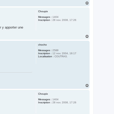
H
a
u
Choupix
t
Messages :
1404
Inscription :
28 nov. 2008, 17:26
r y apporter une
H
a
u
chocho
t
Messages :
2588
Inscription :
12 nov. 2004, 18:17
Localisation :
COUTRAS.
H
a
u
Choupix
t
Messages :
1404
Inscription :
28 nov. 2008, 17:26