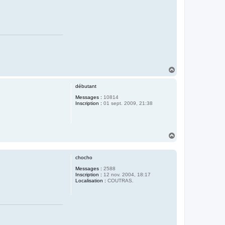
H
a
u
débutant
t
Messages :
10814
Inscription :
01 sept. 2009, 21:38
H
a
u
t
chocho
Messages :
2588
Inscription :
12 nov. 2004, 18:17
Localisation :
COUTRAS.