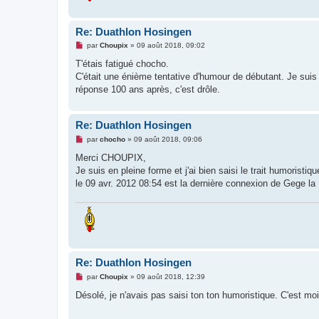
l
u
Re: Duathlon Hosingen
M
par
Choupix
»
09 août 2018, 09:02
e
s
T'étais fatigué chocho.
s
C'était une énième tentative d'humour de débutant. Je suis
a
g
réponse 100 ans après, c'est drôle.
e
n
o
n
Re: Duathlon Hosingen
l
M
u
par
chocho
»
09 août 2018, 09:06
e
s
Merci CHOUPIX,
s
Je suis en pleine forme et j'ai bien saisi le trait humoristiqu
a
g
le 09 avr. 2012 08:54 est la dernière connexion de Gege la
e
n
o
n
l
u
Re: Duathlon Hosingen
M
par
Choupix
»
09 août 2018, 12:39
e
s
Désolé, je n'avais pas saisi ton ton humoristique. C'est moi
s
a
g