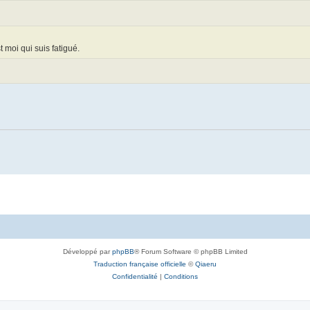
t moi qui suis fatigué.
Développé par
phpBB
® Forum Software © phpBB Limited
Traduction française officielle
©
Qiaeru
Confidentialité
|
Conditions