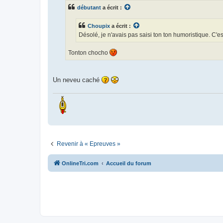
s
débutant
a écrit :
a
g
e
Choupix
a écrit :
n
o
Désolé, je n'avais pas saisi ton ton humoristique. C'es
n
l
u
Tonton chocho
Un neveu caché
Revenir à « Epreuves »
OnlineTri.com
Accueil du forum