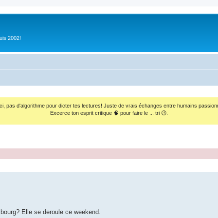
uis 2002!
ci, pas d'algorithme pour dicter tes lectures! Juste de vrais échanges entre humains passion
Excerce ton esprit critique 🧠 pour faire le ... tri 😉.
mbourg? Elle se deroule ce weekend.