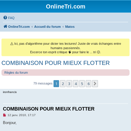
OnlineTri.com
FAQ
OnlineTri.com
Accueil du forum
Matos
⚠️
Ici, pas d'algorithme pour dicter tes lectures! Juste de vrais échanges entre
humains passionnés.
Excerce ton esprit critique 🧠 pour faire le ... tri 😉.
COMBINAISON POUR MIEUX FLOTTER
Règles du forum
1
2
3
4
5
6
Suivant
79 messages
ironfrancis
COMBINAISON POUR MIEUX FLOTTER
M
12 janv. 2010, 17:17
e
s
Bonjour,
s
a