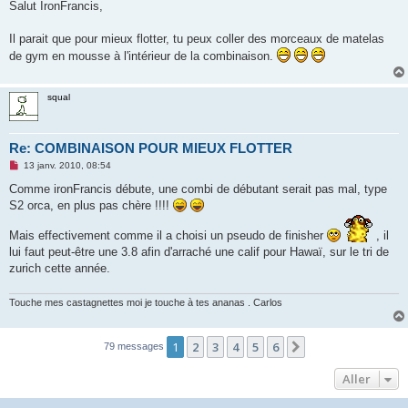
s
Salut IronFrancis,
s
a
g
Il parait que pour mieux flotter, tu peux coller des morceaux de matelas
e
de gym en mousse à l'intérieur de la combinaison.
n
o
n
l
squal
u
Re: COMBINAISON POUR MIEUX FLOTTER
M
13 janv. 2010, 08:54
e
s
Comme ironFrancis débute, une combi de débutant serait pas mal, type
s
S2 orca, en plus pas chère !!!!
a
g
e
Mais effectivement comme il a choisi un pseudo de finisher
, il
n
lui faut peut-être une 3.8 afin d'arraché une calif pour Hawaï, sur le tri de
o
n
zurich cette année.
l
u
Touche mes castagnettes moi je touche à tes ananas . Carlos
1
2
3
4
5
6
Suivant
79 messages
Aller