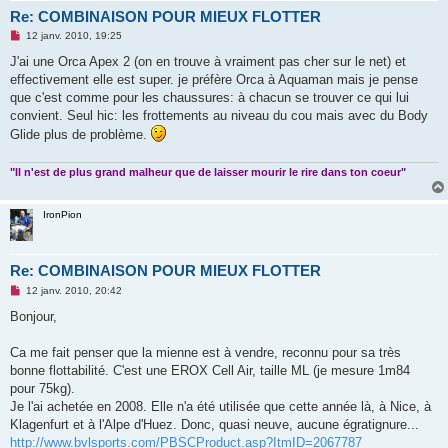
Re: COMBINAISON POUR MIEUX FLOTTER
M
12 janv. 2010, 19:25
e
s
J'ai une Orca Apex 2 (on en trouve à vraiment pas cher sur le net) et
s
effectivement elle est super. je préfère Orca à Aquaman mais je pense
a
g
que c'est comme pour les chaussures: à chacun se trouver ce qui lui
e
convient. Seul hic: les frottements au niveau du cou mais avec du Body
n
o
Glide plus de problème.
n
l
u
"Il n'est de plus grand malheur que de laisser mourir le rire dans ton coeur"
IronPion
Re: COMBINAISON POUR MIEUX FLOTTER
M
12 janv. 2010, 20:42
e
s
Bonjour,
s
a
g
Ca me fait penser que la mienne est à vendre, reconnu pour sa très
e
bonne flottabilité. C'est une EROX Cell Air, taille ML (je mesure 1m84
n
o
pour 75kg).
n
Je l'ai achetée en 2008. Elle n'a été utilisée que cette année là, à Nice, à
l
u
Klagenfurt et à l'Alpe d'Huez. Donc, quasi neuve, aucune égratignure...
http://www.bvlsports.com/PBSCProduct.asp?ItmID=2067787