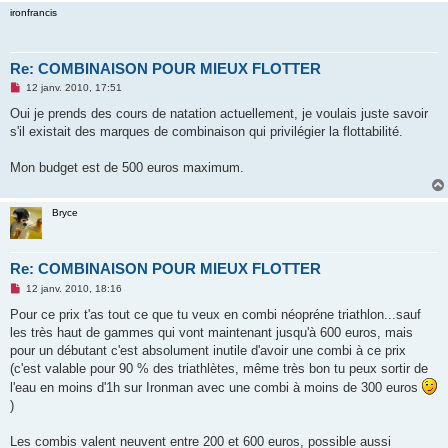
ironfrancis
Re: COMBINAISON POUR MIEUX FLOTTER
M
12 janv. 2010, 17:51
e
s
Oui je prends des cours de natation actuellement, je voulais juste savoir
s
s'il existait des marques de combinaison qui privilégier la flottabilité.
a
g
e
Mon budget est de 500 euros maximum.
n
o
n
l
Bryce
u
Re: COMBINAISON POUR MIEUX FLOTTER
M
12 janv. 2010, 18:16
e
s
Pour ce prix t'as tout ce que tu veux en combi néopréne triathlon...sauf
s
les très haut de gammes qui vont maintenant jusqu'à 600 euros, mais
a
g
pour un débutant c'est absolument inutile d'avoir une combi à ce prix
e
(c'est valable pour 90 % des triathlètes, même très bon tu peux sortir de
n
o
l'eau en moins d'1h sur Ironman avec une combi à moins de 300 euros
n
)
l
u
Les combis valent neuvent entre 200 et 600 euros, possible aussi