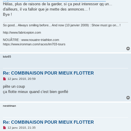
Hélas, plus de raisons de la garder, si ça peut interesser qq un...
d'ailleurs, il va falloir que je mette des annonces... !
Bye !
So good... Always smiling before... And now (10 janvier 2009) : Show must go on... !
http://www.fabricepion.com
NOUÂTRE : www.nouatre-triathlon.com
https://www.ironman.com/races/im703-tours
lolo65
Re: COMBINAISON POUR MIEUX FLOTTER
M
12 janv. 2010, 20:59
e
s
pête un coup
s
ça flotte mieux quand c'est bien gonflé
a
g
e
n
nestriman
o
n
l
u
Re: COMBINAISON POUR MIEUX FLOTTER
M
12 janv. 2010, 21:35
e