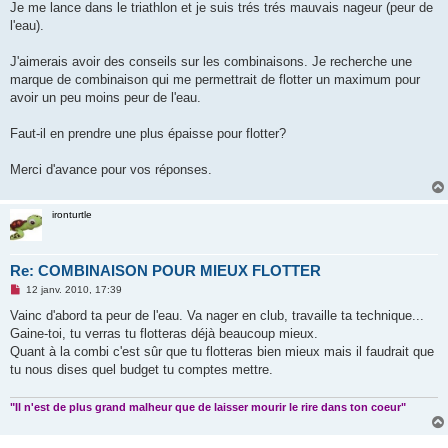
g
Je me lance dans le triathlon et je suis trés trés mauvais nageur (peur de
e
l'eau).
n
o
n
J'aimerais avoir des conseils sur les combinaisons. Je recherche une
l
u
marque de combinaison qui me permettrait de flotter un maximum pour
avoir un peu moins peur de l'eau.
Faut-il en prendre une plus épaisse pour flotter?
Merci d'avance pour vos réponses.
ironturtle
Re: COMBINAISON POUR MIEUX FLOTTER
M
12 janv. 2010, 17:39
e
s
Vainc d'abord ta peur de l'eau. Va nager en club, travaille ta technique...
s
Gaine-toi, tu verras tu flotteras déjà beaucoup mieux.
a
g
Quant à la combi c'est sûr que tu flotteras bien mieux mais il faudrait que
e
tu nous dises quel budget tu comptes mettre.
n
o
n
"Il n'est de plus grand malheur que de laisser mourir le rire dans ton coeur"
l
u