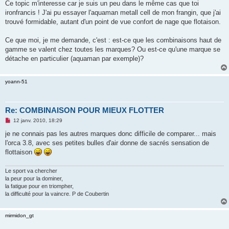
s
Ce topic m'interesse car je suis un peu dans le même cas que toi
s
ironfrancis ! J'ai pu essayer l'aquaman metall cell de mon frangin, que j'ai
a
g
trouvé formidable, autant d'un point de vue confort de nage que flotaison.
e
n
o
Ce que moi, je me demande, c'est : est-ce que les combinaisons haut de
n
gamme se valent chez toutes les marques? Ou est-ce qu'une marque se
l
u
détache en particulier (aquaman par exemple)?
yoann-51
Re: COMBINAISON POUR MIEUX FLOTTER
M
12 janv. 2010, 18:29
e
s
je ne connais pas les autres marques donc difficile de comparer... mais
s
l'orca 3.8, avec ses petites bulles d'air donne de sacrés sensation de
a
g
flottaison
e
n
o
Le sport va chercher
n
la peur pour la dominer,
l
la fatigue pour en triompher,
u
la difficulté pour la vaincre. P de Coubertin
mirmidon_gt