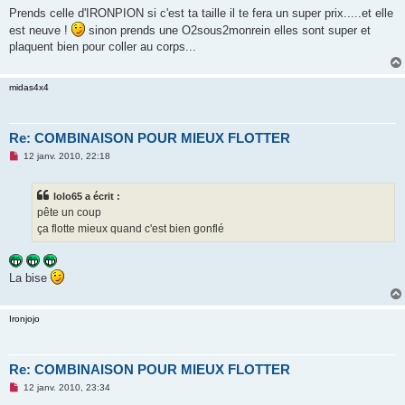
s
Prends celle d'IRONPION si c'est ta taille il te fera un super prix.....et elle
s
est neuve !
sinon prends une O2sous2monrein elles sont super et
a
g
plaquent bien pour coller au corps...
e
n
o
n
midas4x4
l
u
Re: COMBINAISON POUR MIEUX FLOTTER
M
12 janv. 2010, 22:18
e
s
s
lolo65 a écrit :
a
g
pête un coup
e
ça flotte mieux quand c'est bien gonflé
n
o
n
l
u
La bise
Ironjojo
Re: COMBINAISON POUR MIEUX FLOTTER
M
12 janv. 2010, 23:34
e