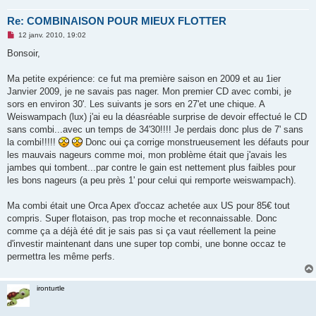
Re: COMBINAISON POUR MIEUX FLOTTER
M
12 janv. 2010, 19:02
e
s
Bonsoir,
s
a
g
Ma petite expérience: ce fut ma première saison en 2009 et au 1ier
e
Janvier 2009, je ne savais pas nager. Mon premier CD avec combi, je
n
o
sors en environ 30'. Les suivants je sors en 27'et une chique. A
n
Weiswampach (lux) j'ai eu la déasréable surprise de devoir effectué le CD
l
u
sans combi...avec un temps de 34'30!!!! Je perdais donc plus de 7' sans
la combi!!!!!
Donc oui ça corrige monstrueusement les défauts pour
les mauvais nageurs comme moi, mon problème était que j'avais les
jambes qui tombent...par contre le gain est nettement plus faibles pour
les bons nageurs (a peu près 1' pour celui qui remporte weiswampach).
Ma combi était une Orca Apex d'occaz achetée aux US pour 85€ tout
compris. Super flotaison, pas trop moche et reconnaissable. Donc
comme ça a déjà été dit je sais pas si ça vaut réellement la peine
d'investir maintenant dans une super top combi, une bonne occaz te
permettra les même perfs.
ironturtle