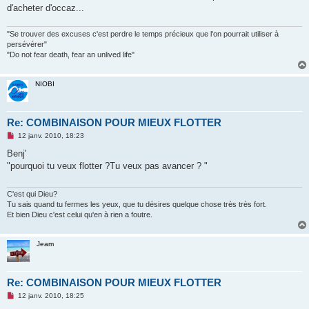
d'acheter d'occaz...
"Se trouver des excuses c'est perdre le temps précieux que l'on pourrait utiliser à
persévérer"
"Do not fear death, fear an unlived life"
NIOBI
Re: COMBINAISON POUR MIEUX FLOTTER
M
12 janv. 2010, 18:23
e
s
Benj'
s
"pourquoi tu veux flotter ?Tu veux pas avancer ? "
a
g
e
n
C'est qui Dieu?
o
Tu sais quand tu fermes les yeux, que tu désires quelque chose très très fort.
n
Et bien Dieu c'est celui qu'en à rien a foutre.
l
u
Jeam
Re: COMBINAISON POUR MIEUX FLOTTER
M
12 janv. 2010, 18:25
e