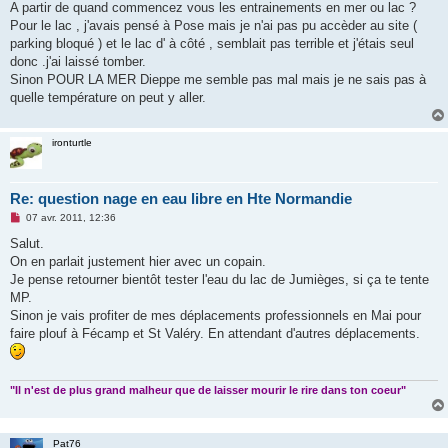
g
A partir de quand commencez vous les entrainements en mer ou lac ?
e
Pour le lac , j'avais pensé à Pose mais je n'ai pas pu accèder au site (
n
o
parking bloqué ) et le lac d' à côté , semblait pas terrible et j'étais seul
n
donc .j'ai laissé tomber.
l
u
Sinon POUR LA MER Dieppe me semble pas mal mais je ne sais pas à
quelle température on peut y aller.
ironturtle
Re: question nage en eau libre en Hte Normandie
M
07 avr. 2011, 12:36
e
s
Salut.
s
On en parlait justement hier avec un copain.
a
g
Je pense retourner bientôt tester l'eau du lac de Jumièges, si ça te tente
e
MP.
n
o
Sinon je vais profiter de mes déplacements professionnels en Mai pour
n
faire plouf à Fécamp et St Valéry. En attendant d'autres déplacements.
l
u
"Il n'est de plus grand malheur que de laisser mourir le rire dans ton coeur"
Pat76