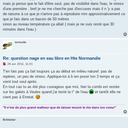
n
mais je pense que le fait d'être seul, pas de visibilité dans l'eau, le stress
l
u
d'une première , bref je ne me cherche pas d'excuses mais il n 'y a pas
de raisons à ce que je n'arrive pas à reproduire mm approximativement ce
que je fais dans un bassin de 50 mètres
sinon au niveau température ça allait ( mais je ne suis resté que 30
minutes dans l'eau )
ironturtle
Re: question nage en eau libre en Hte Normandie
M
26 avr. 2011, 11:01
e
s
T'en fais pas ça fait toujours ça au début en milieu naturel: pas de
s
repères, un peu de stress. Applique-toi à b ien poser ton 3 temps et ça
a
g
vient tout seul après.
e
En tout cas tu as été plus courageux que moi, hier la combi est restée
n
o
sur les galets à Veules quand j'ai testé la t° de l'eau
et tantôt elle ne
n
vient pas à Etretat.
l
u
"Il n'est de plus grand malheur que de laisser mourir le rire dans ton coeur"
Boblastar