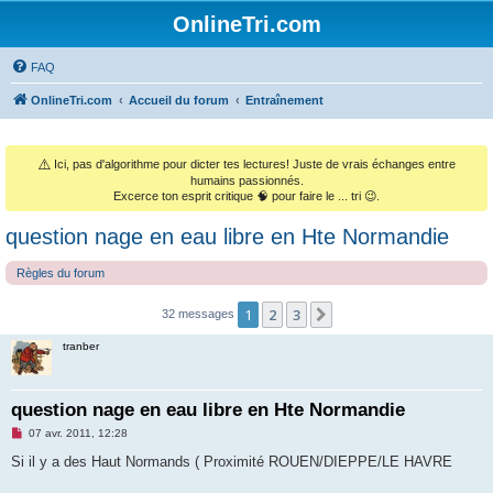
OnlineTri.com
FAQ
OnlineTri.com
Accueil du forum
Entraînement
⚠️
Ici, pas d'algorithme pour dicter tes lectures! Juste de vrais échanges entre
humains passionnés.
Excerce ton esprit critique 🧠 pour faire le ... tri 😉.
question nage en eau libre en Hte Normandie
Règles du forum
1
2
3
Suivant
32 messages
tranber
question nage en eau libre en Hte Normandie
M
07 avr. 2011, 12:28
e
s
Si il y a des Haut Normands ( Proximité ROUEN/DIEPPE/LE HAVRE
s
a