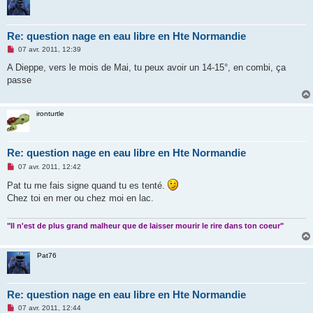
Re: question nage en eau libre en Hte Normandie
M
07 avr. 2011, 12:39
e
s
A Dieppe, vers le mois de Mai, tu peux avoir un 14-15°, en combi, ça
s
passe
a
g
e
n
ironturtle
o
n
l
u
Re: question nage en eau libre en Hte Normandie
M
07 avr. 2011, 12:42
e
s
Pat tu me fais signe quand tu es tenté.
s
Chez toi en mer ou chez moi en lac.
a
g
e
n
"Il n'est de plus grand malheur que de laisser mourir le rire dans ton coeur"
o
n
l
Pat76
u
Re: question nage en eau libre en Hte Normandie
M
07 avr. 2011, 12:44