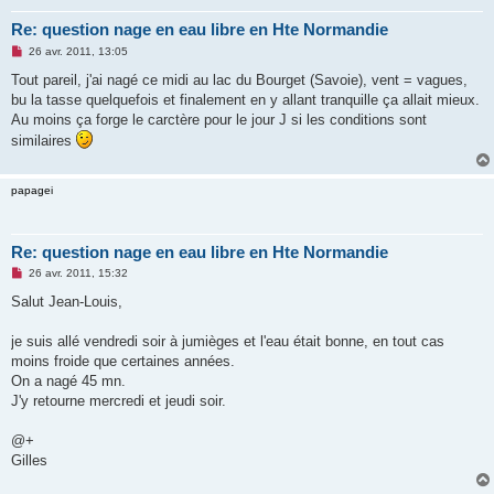
Re: question nage en eau libre en Hte Normandie
M
26 avr. 2011, 13:05
e
s
Tout pareil, j'ai nagé ce midi au lac du Bourget (Savoie), vent = vagues,
s
bu la tasse quelquefois et finalement en y allant tranquille ça allait mieux.
a
g
Au moins ça forge le carctère pour le jour J si les conditions sont
e
similaires
n
o
n
l
papagei
u
Re: question nage en eau libre en Hte Normandie
M
26 avr. 2011, 15:32
e
s
Salut Jean-Louis,
s
a
g
je suis allé vendredi soir à jumièges et l'eau était bonne, en tout cas
e
moins froide que certaines années.
n
o
On a nagé 45 mn.
n
J'y retourne mercredi et jeudi soir.
l
u
@+
Gilles