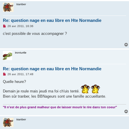
tranber
Re: question nage en eau libre en Hte Normandie
M
26 avr. 2011, 16:36
e
s
c'est possible de vous accompagner ?
s
a
g
e
n
ironturtle
o
n
l
u
Re: question nage en eau libre en Hte Normandie
M
26 avr. 2011, 17:48
e
s
Quelle heure?
s
a
Demain je roule mais jeudi ma foi ch'uis tenté.
g
e
Bien sûr tranber, les BBNageurs sont une famille accueillante.
n
o
n
"Il n'est de plus grand malheur que de laisser mourir le rire dans ton coeur"
l
u
tranber