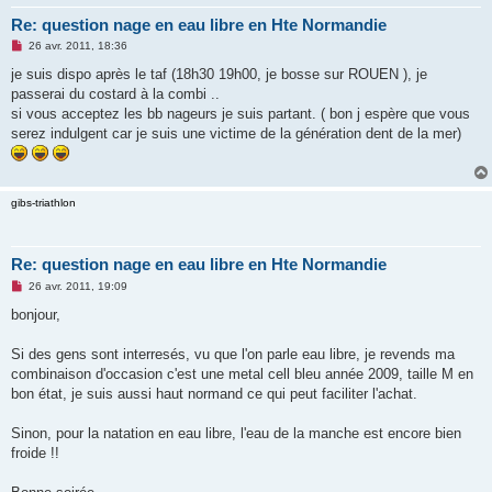
Re: question nage en eau libre en Hte Normandie
M
26 avr. 2011, 18:36
e
s
je suis dispo après le taf (18h30 19h00, je bosse sur ROUEN ), je
s
passerai du costard à la combi ..
a
g
si vous acceptez les bb nageurs je suis partant. ( bon j espère que vous
e
serez indulgent car je suis une victime de la génération dent de la mer)
n
o
n
l
u
gibs-triathlon
Re: question nage en eau libre en Hte Normandie
M
26 avr. 2011, 19:09
e
s
bonjour,
s
a
g
Si des gens sont interresés, vu que l'on parle eau libre, je revends ma
e
combinaison d'occasion c'est une metal cell bleu année 2009, taille M en
n
o
bon état, je suis aussi haut normand ce qui peut faciliter l'achat.
n
l
u
Sinon, pour la natation en eau libre, l'eau de la manche est encore bien
froide !!