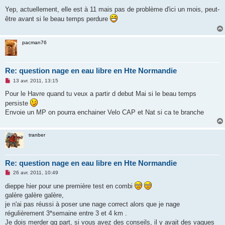
e
s
Yep, actuellement, elle est à 11 mais pas de problème d'ici un mois, peut-
s
être avant si le beau temps perdure
a
g
e
n
pacman76
o
n
l
u
Re: question nage en eau libre en Hte Normandie
M
13 avr. 2011, 13:15
e
s
Pour le Havre quand tu veux a partir d debut Mai si le beau temps
s
persiste
a
g
Envoie un MP on pourra enchainer Velo CAP et Nat si ca te branche
e
n
o
n
tranber
l
u
Re: question nage en eau libre en Hte Normandie
M
26 avr. 2011, 10:49
e
s
dieppe hier pour une première test en combi
s
galère galère galère,
a
g
je n'ai pas réussi à poser une nage correct alors que je nage
e
régulièrement 3*semaine entre 3 et 4 km .
n
o
Je dois merder qq part, si vous avez des conseils, il y avait des vagues