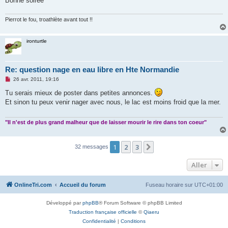
Bonne soirée
Pierrot le fou, troathlète avant tout !!
ironturtle
Re: question nage en eau libre en Hte Normandie
M
26 avr. 2011, 19:16
e
s
Tu serais mieux de poster dans petites annonces.
s
Et sinon tu peux venir nager avec nous, le lac est moins froid que la mer.
a
g
e
n
"Il n'est de plus grand malheur que de laisser mourir le rire dans ton coeur"
o
n
l
1
2
3
Suivant
u
32 messages
Aller
OnlineTri.com
Accueil du forum
Fuseau horaire sur
UTC+01:00
Développé par
phpBB
® Forum Software © phpBB Limited
Traduction française officielle
©
Qiaeru
Confidentialité
|
Conditions