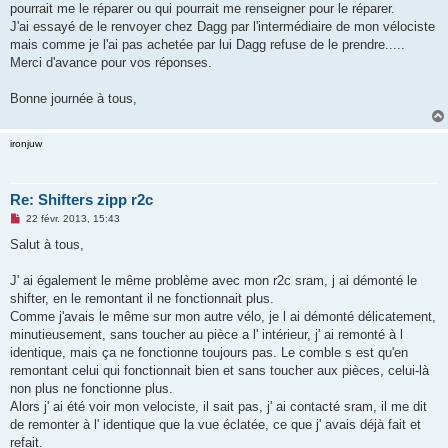
pourrait me le réparer ou qui pourrait me renseigner pour le réparer.
n
o
J'ai essayé de le renvoyer chez Dagg par l'intermédiaire de mon vélociste
n
mais comme je l'ai pas achetée par lui Dagg refuse de le prendre.....
l
u
Merci d'avance pour vos réponses.
Bonne journée à tous,
ironjuw
Re: Shifters zipp r2c
M
22 févr. 2013, 15:43
e
s
Salut à tous,
s
a
g
J' ai également le même problème avec mon r2c sram, j ai démonté le
e
shifter, en le remontant il ne fonctionnait plus.
n
o
Comme j'avais le même sur mon autre vélo, je l ai démonté délicatement,
n
minutieusement, sans toucher au pièce a l' intérieur, j' ai remonté à l
l
u
identique, mais ça ne fonctionne toujours pas. Le comble s est qu'en
remontant celui qui fonctionnait bien et sans toucher aux pièces, celui-là
non plus ne fonctionne plus.
Alors j' ai été voir mon velociste, il sait pas, j' ai contacté sram, il me dit
de remonter à l' identique que la vue éclatée, ce que j' avais déjà fait et
refait.