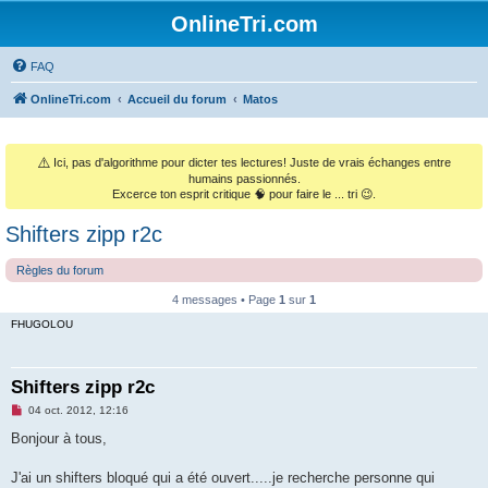
OnlineTri.com
FAQ
OnlineTri.com
Accueil du forum
Matos
⚠️
Ici, pas d'algorithme pour dicter tes lectures! Juste de vrais échanges entre
humains passionnés.
Excerce ton esprit critique 🧠 pour faire le ... tri 😉.
Shifters zipp r2c
Règles du forum
4 messages • Page
1
sur
1
FHUGOLOU
Shifters zipp r2c
M
04 oct. 2012, 12:16
e
s
Bonjour à tous,
s
a
g
J'ai un shifters bloqué qui a été ouvert.....je recherche personne qui
e