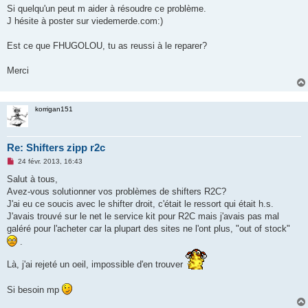
Si quelqu'un peut m aider à résoudre ce problème.
J hésite à poster sur viedemerde.com:)
Est ce que FHUGOLOU, tu as reussi à le reparer?
Merci
korrigan151
Re: Shifters zipp r2c
M
24 févr. 2013, 16:43
e
s
Salut à tous,
s
Avez-vous solutionner vos problèmes de shifters R2C?
a
g
J'ai eu ce soucis avec le shifter droit, c'était le ressort qui était h.s.
e
J'avais trouvé sur le net le service kit pour R2C mais j'avais pas mal
n
o
galéré pour l'acheter car la plupart des sites ne l'ont plus, "out of stock"
n
.
l
u
Là, j'ai rejeté un oeil, impossible d'en trouver
Si besoin mp