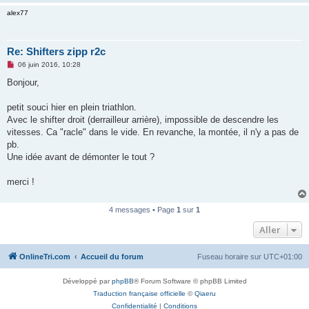
alex77
Re: Shifters zipp r2c
M
06 juin 2016, 10:28
e
s
Bonjour,
s
a
g
petit souci hier en plein triathlon.
e
Avec le shifter droit (derrailleur arrière), impossible de descendre les
n
o
vitesses. Ca "racle" dans le vide. En revanche, la montée, il n'y a pas de
n
pb.
l
u
Une idée avant de démonter le tout ?
merci !
4 messages • Page
1
sur
1
Aller
OnlineTri.com
Accueil du forum
Fuseau horaire sur
UTC+01:00
Développé par
phpBB
® Forum Software © phpBB Limited
Traduction française officielle
©
Qiaeru
Confidentialité
|
Conditions