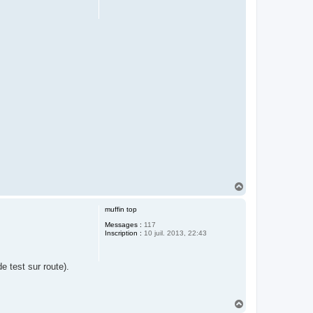
H
a
u
muffin top
t
Messages :
117
Inscription :
10 juil. 2013, 22:43
 test sur route).
H
a