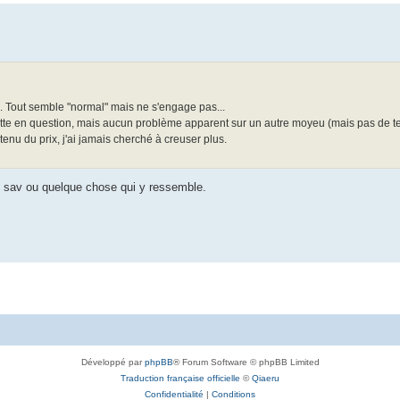
 Tout semble "normal" mais ne s'engage pas...
ette en question, mais aucun problème apparent sur un autre moyeu (mais pas de tes
tenu du prix, j'ai jamais cherché à creuser plus.
un sav ou quelque chose qui y ressemble.
Développé par
phpBB
® Forum Software © phpBB Limited
Traduction française officielle
©
Qiaeru
Confidentialité
|
Conditions