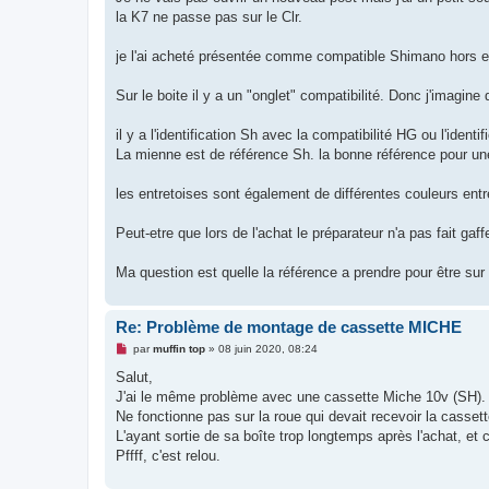
s
la K7 ne passe pas sur le Clr.
a
g
e
je l'ai acheté présentée comme compatible Shimano hors el
n
o
n
Sur le boite il y a un "onglet" compatibilité. Donc j'imagin
l
u
il y a l'identification Sh avec la compatibilité HG ou l'ident
La mienne est de référence Sh. la bonne référence pour une
les entretoises sont également de différentes couleurs entr
Peut-etre que lors de l'achat le préparateur n'a pas fait gaff
Ma question est quelle la référence a prendre pour être s
Re: Problème de montage de cassette MICHE
M
par
muffin top
»
08 juin 2020, 08:24
e
s
Salut,
s
J'ai le même problème avec une cassette Miche 10v (SH). 
a
g
Ne fonctionne pas sur la roue qui devait recevoir la casse
e
L'ayant sortie de sa boîte trop longtemps après l'achat, et 
n
o
Pffff, c'est relou.
n
l