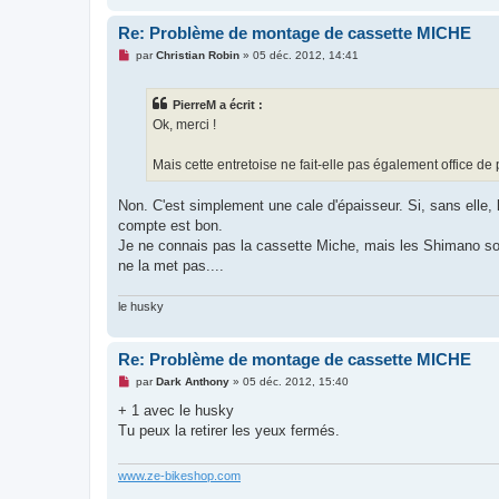
Re: Problème de montage de cassette MICHE
M
par
Christian Robin
»
05 déc. 2012, 14:41
e
s
s
PierreM a écrit :
a
g
Ok, merci !
e
n
o
Mais cette entretoise ne fait-elle pas également office de
n
l
u
Non. C'est simplement une cale d'épaisseur. Si, sans elle, l
compte est bon.
Je ne connais pas la cassette Miche, mais les Shimano son
ne la met pas....
le husky
Re: Problème de montage de cassette MICHE
M
par
Dark Anthony
»
05 déc. 2012, 15:40
e
s
+ 1 avec le husky
s
Tu peux la retirer les yeux fermés.
a
g
e
n
www.ze-bikeshop.com
o