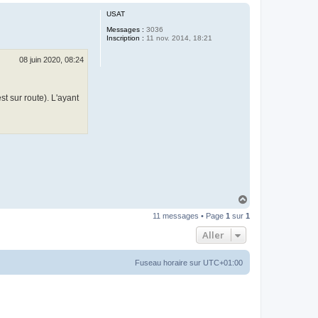
u
USAT
t
Messages :
3036
Inscription :
11 nov. 2014, 18:21
08 juin 2020, 08:24
t sur route). L'ayant
H
a
11 messages • Page
1
sur
1
u
t
Aller
Fuseau horaire sur
UTC+01:00