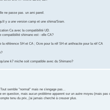
le ne passe pas. un ami pareil.
e qu'il y a une version camp et une shima/Sram.
ification Ca avec la compatibilité UD.
 compatibilité shimano est - elle CA?
e la référence SH et CA ; Ocre pour la réf SH et anthracite pour la réf CA
e?
ur qu'une k7 miche soit compatible avec du Shimano?
Tout semble "normal" mais ne s'engage pas...
tte en question, mais aucun problème apparent sur un autre moyeu (mais pas de
compte tenu du prix, j'ai jamais cherché à creuser plus.