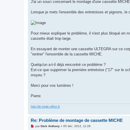
g
J'ai un souci concernant le montage d'une cassette MI
e
n
o
Lorsque je mets l'ensemble des entretoises et pignons, le d
n
l
u
Pour mieux expliquer le problème, il n'est plus bloqué en ro
cassette était trop large.
En essayant de monter une cassette ULTEGRA sur ce corps d
"rentrer" l'ensemble de la cassette MICHE.
Quelqu'un a-t-il déjà rencontré ce problème ?
Est-ce que supprimer la première entretoise ("17" sur le sch
moyeu ?
Merci pour vos lumières !
Pierre
http://le-triple-effort.fr
Re: Problème de montage de cassette MICHE
M
par
Dark Anthony
»
05 déc. 2012, 11:28
e