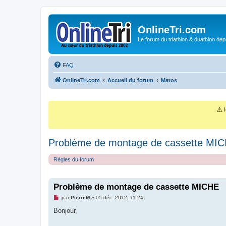
OnlineTri.com
Le forum du triathlon & duathlon dep
FAQ
OnlineTri.com
Accueil du forum
Matos
⚠️
I
Problème de montage de cassette MI
Règles du forum
Problème de montage de cassette MICHE
M
par
PierreM
»
05 déc. 2012, 11:24
e
s
Bonjour,
s
a