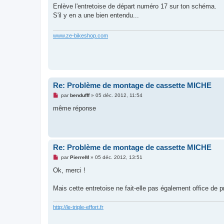
s
Enlève l'entretoise de départ numéro 17 sur ton schéma.
s
S'il y en a une bien entendu...
a
g
e
n
www.ze-bikeshop.com
o
n
l
u
Re: Problème de montage de cassette MICHE
M
par
bendufff
»
05 déc. 2012, 11:54
e
s
même réponse
s
a
g
e
n
o
Re: Problème de montage de cassette MICHE
n
l
M
par
PierreM
»
05 déc. 2012, 13:51
u
e
s
Ok, merci !
s
a
g
Mais cette entretoise ne fait-elle pas également office de p
e
n
o
http://le-triple-effort.fr
n
l
u