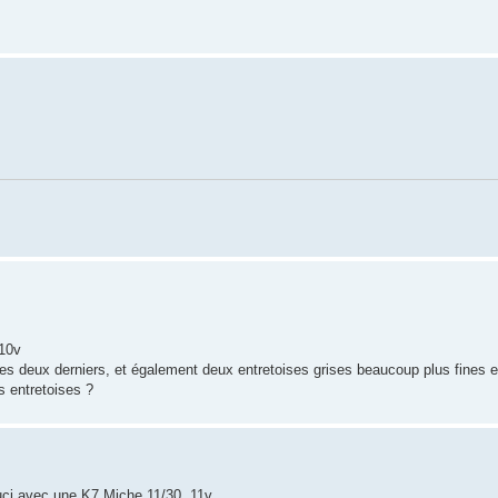
 10v
 les deux derniers, et également deux entretoises grises beaucoup plus fines 
s entretoises ?
ouci avec une K7 Miche 11/30, 11v.