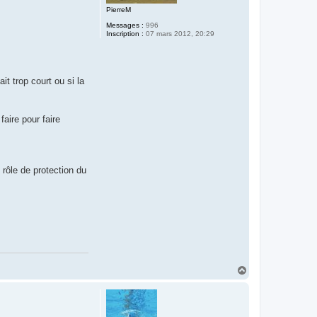
PierreM
Messages :
996
Inscription :
07 mars 2012, 20:29
t trop court ou si la
aire pour faire
 rôle de protection du
H
a
u
t