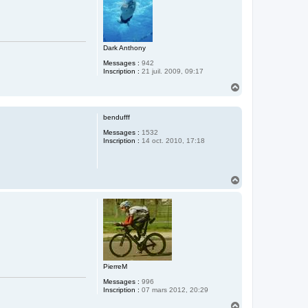
Dark Anthony
Messages :
942
Inscription :
21 juil. 2009, 09:17
H
a
u
t
bendufff
Messages :
1532
Inscription :
14 oct. 2010, 17:18
H
a
u
t
PierreM
Messages :
996
Inscription :
07 mars 2012, 20:29
H