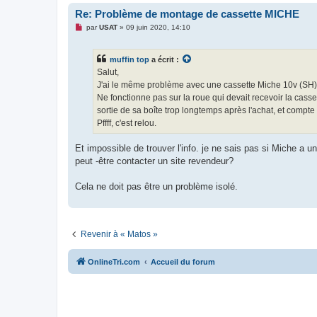
u
Re: Problème de montage de cassette MICHE
M
par
USAT
»
09 juin 2020, 14:10
e
s
s
muffin top
a écrit :
a
g
Salut,
e
J'ai le même problème avec une cassette Miche 10v (SH).
n
o
Ne fonctionne pas sur la roue qui devait recevoir la cass
n
sortie de sa boîte trop longtemps après l'achat, et compte 
l
u
Pffff, c'est relou.
Et impossible de trouver l'info. je ne sais pas si Miche a 
peut -être contacter un site revendeur?
Cela ne doit pas être un problème isolé.
Revenir à « Matos »
OnlineTri.com
Accueil du forum