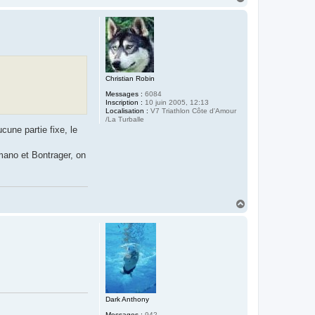
a
u
t
Christian Robin
Messages :
6084
Inscription :
10 juin 2005, 12:13
Localisation :
V7 Triathlon Côte d'Amour
/La Turballe
cune partie fixe, le
mano et Bontrager, on
H
a
u
t
Dark Anthony
Messages :
942