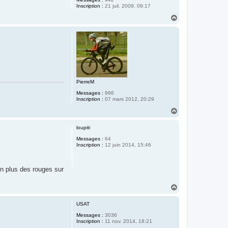
Inscription :
21 juil. 2009, 09:17
H
a
u
t
PierreM
Messages :
996
Inscription :
07 mars 2012, 20:29
H
a
u
loupiti
t
Messages :
64
Inscription :
12 juin 2014, 15:46
en plus des rouges sur
H
a
u
USAT
t
Messages :
3036
Inscription :
11 nov. 2014, 18:21