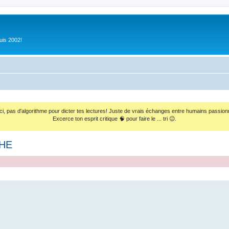
uis 2002!
ci, pas d'algorithme pour dicter tes lectures! Juste de vrais échanges entre humains passion
Excerce ton esprit critique 🧠 pour faire le ... tri 😉.
CHE