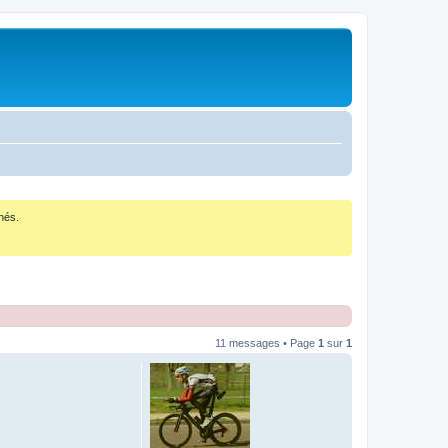
nés.
11 messages • Page
1
sur
1