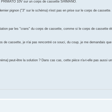
CHE PRIMATO 10V sur un corps de cassette SHIMANO.
ernier pignon ("3" sur le schéma) n'est pas en prise sur le corps de cassette.
tation par les "crans" du corps de cassette, comme si le corps de cassette étai
e cassette, je n'ai pas rencontré ce souci, du coup, je me demandais que f
éma) peut-être la solution ? Dans cas cas, cette pièce n'a-t-elle pas aussi un