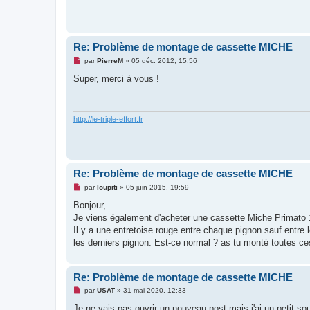
n
l
u
Re: Problème de montage de cassette MICHE
M
par
PierreM
»
05 déc. 2012, 15:56
e
s
Super, merci à vous !
s
a
g
e
n
http://le-triple-effort.fr
o
n
l
u
Re: Problème de montage de cassette MICHE
M
par
loupiti
»
05 juin 2015, 19:59
e
s
Bonjour,
s
Je viens également d'acheter une cassette Miche Primato
a
g
Il y a une entretoise rouge entre chaque pignon sauf entre
e
les derniers pignon. Est-ce normal ? as tu monté toutes ce
n
o
n
l
Re: Problème de montage de cassette MICHE
u
M
par
USAT
»
31 mai 2020, 12:33
e
s
Je ne vais pas ouvrir un nouveau post mais j'ai un petit s