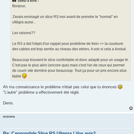
zbeul a écrit :
a
g
Bonjour,
e
n
o
J'avais envisagé un slice RS moi avant de prendre le "normal" en
n
ultégra aussi...
l
u
Les raisons??
Le RS a fait l'objet d'un rappel pour problème de frein => la courbure
des cables est trop serrée au niveau des etriers. A voir si cela a évolué.
Beaucoup trouvent le slice confortable et donc adapté pour un usage tri.
C'est pas le plus aéro (encore que) mais c'est l'un de ceux qui permet
de courir vite derrière pour beaucoup. Tout ça pour un prix encore plus
faible
Ah ma connaissance le problème n'était pas celui que tu énonces
"L'autre" problème a effectivement été réglé.
Denis.
dodolela
Re: Cannondale Slice RS Ultegra ! Vos avis?