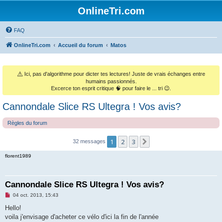
OnlineTri.com
FAQ
OnlineTri.com
Accueil du forum
Matos
⚠️
Ici, pas d'algorithme pour dicter tes lectures! Juste de vrais échanges entre
humains passionnés.
Excerce ton esprit critique 🧠 pour faire le ... tri 😉.
Cannondale Slice RS Ultegra ! Vos avis?
Règles du forum
1
2
3
Suivant
32 messages
florent1989
Cannondale Slice RS Ultegra ! Vos avis?
M
04 oct. 2013, 15:43
e
s
Hello!
s
voila j'envisage d'acheter ce vélo d'ici la fin de l'année
a