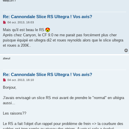
warp1977
n
l
u
Re: Cannondale Slice RS Ultegra ! Vos avis?
M
04 oct. 2013, 16:03
e
s
Mais qu'il est beau le RS
s
Aprés chez Canyon, le CF 9.0 ne me parait pas forcément plus cher
a
g
puisque équipé en ultegra di2 et roues reynolds alors que le slice ultegra
e
et roues a 200€..
n
o
n
l
zbeul
u
Re: Cannondale Slice RS Ultegra ! Vos avis?
M
04 oct. 2013, 16:10
e
s
Bonjour,
s
a
g
J'avais envisagé un slice RS moi avant de prendre le "normal" en ultégra
e
aussi...
n
o
n
Les raisons??
l
u
Le RS a fait l'objet d'un rappel pour problème de frein => la courbure des
cables est trop serrée au niveau des etriers. A voir si cela a évolué.