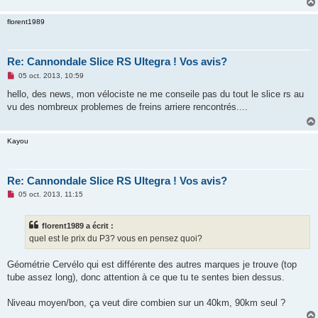
e
n
florent1989
o
n
l
u
Re: Cannondale Slice RS Ultegra ! Vos avis?
M
05 oct. 2013, 10:59
e
s
hello, des news, mon vélociste ne me conseile pas du tout le slice rs au
s
vu des nombreux problemes de freins arriere rencontrés....
a
g
e
n
Kayou
o
n
l
u
Re: Cannondale Slice RS Ultegra ! Vos avis?
M
05 oct. 2013, 11:15
e
s
s
florent1989 a écrit :
a
g
quel est le prix du P3? vous en pensez quoi?
e
n
o
Géométrie Cervélo qui est différente des autres marques je trouve (top
n
tube assez long), donc attention à ce que tu te sentes bien dessus.
l
u
Niveau moyen/bon, ça veut dire combien sur un 40km, 90km seul ?