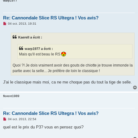
warp1977
Re: Cannondale Slice RS Ultegra ! Vos avis?
M
04 oct. 2013, 19:31
e
s
s
Kaerell a écrit :
a
g
e
warp1977 a écrit :
n
o
Mais qu'il est beau le RS
n
l
u
Quoi ?! Je dois vraiment avoir des gouts de chiotte je trouve immonde la
partie avec la selle... Je préfère de loin le classique !
J'ai le classique mais moi, ca ne me choque pas du tout la tige de selle.
florent1989
Re: Cannondale Slice RS Ultegra ! Vos avis?
M
04 oct. 2013, 22:54
e
s
quel est le prix du P3? vous en pensez quoi?
s
a
g