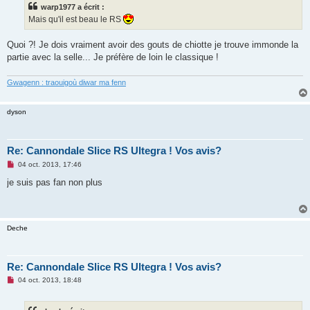
s
warp1977 a écrit :
a
g
Mais qu'il est beau le RS
e
n
o
Quoi ?! Je dois vraiment avoir des gouts de chiotte je trouve immonde la
n
partie avec la selle... Je préfère de loin le classique !
l
u
Gwagenn : traouigoù diwar ma fenn
dyson
Re: Cannondale Slice RS Ultegra ! Vos avis?
M
04 oct. 2013, 17:46
e
s
je suis pas fan non plus
s
a
g
e
n
Deche
o
n
l
u
Re: Cannondale Slice RS Ultegra ! Vos avis?
M
04 oct. 2013, 18:48
e
s
s