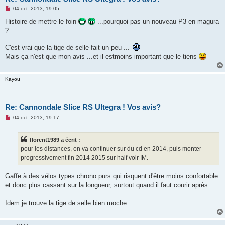
M
04 oct. 2013, 19:05
e
s
Histoire de mettre le foin
...pourquoi pas un nouveau P3 en magura
s
?
a
g
e
C'est vrai que la tige de selle fait un peu ...
n
Mais ça n'est que mon avis ...et il estmoins important que le tiens
o
n
l
u
Kayou
Re: Cannondale Slice RS Ultegra ! Vos avis?
M
04 oct. 2013, 19:17
e
s
s
florent1989 a écrit :
a
g
pour les distances, on va continuer sur du cd en 2014, puis monter
e
progressivement fin 2014 2015 sur half voir IM.
n
o
n
Gaffe à des vélos types chrono purs qui risquent d'être moins confortable
l
u
et donc plus cassant sur la longueur, surtout quand il faut courir après...
Idem je trouve la tige de selle bien moche..