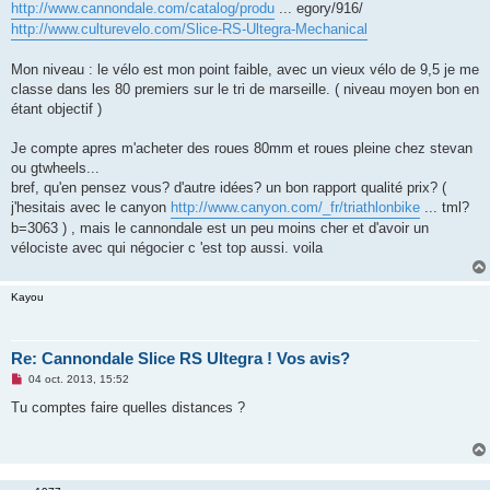
g
http://www.cannondale.com/catalog/produ
... egory/916/
e
http://www.culturevelo.com/Slice-RS-Ultegra-Mechanical
n
o
n
Mon niveau : le vélo est mon point faible, avec un vieux vélo de 9,5 je me
l
u
classe dans les 80 premiers sur le tri de marseille. ( niveau moyen bon en
étant objectif )
Je compte apres m'acheter des roues 80mm et roues pleine chez stevan
ou gtwheels...
bref, qu'en pensez vous? d'autre idées? un bon rapport qualité prix? (
j'hesitais avec le canyon
http://www.canyon.com/_fr/triathlonbike
... tml?
b=3063 ) , mais le cannondale est un peu moins cher et d'avoir un
vélociste avec qui négocier c 'est top aussi. voila
Kayou
Re: Cannondale Slice RS Ultegra ! Vos avis?
M
04 oct. 2013, 15:52
e
s
Tu comptes faire quelles distances ?
s
a
g
e
n
o