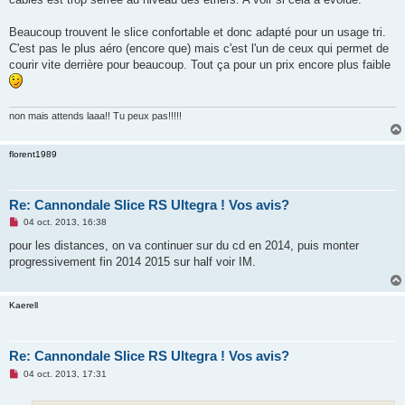
Beaucoup trouvent le slice confortable et donc adapté pour un usage tri.
C'est pas le plus aéro (encore que) mais c'est l'un de ceux qui permet de
courir vite derrière pour beaucoup. Tout ça pour un prix encore plus faible
non mais attends laaa!! Tu peux pas!!!!!
florent1989
Re: Cannondale Slice RS Ultegra ! Vos avis?
M
04 oct. 2013, 16:38
e
s
pour les distances, on va continuer sur du cd en 2014, puis monter
s
progressivement fin 2014 2015 sur half voir IM.
a
g
e
n
Kaerell
o
n
l
u
Re: Cannondale Slice RS Ultegra ! Vos avis?
M
04 oct. 2013, 17:31
e
s