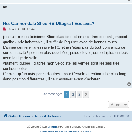
Brit
Re: Cannondale Slice RS Ultegra ! Vos avis?
M
05 oct. 2013, 12:44
e
s
j'en suis à mon troisieme Slice classique et en suis très content , rapport
s
qualite / prix imbattable , il suffit de l'equiper avec de bonnes roues .
a
g
L'année derniere j'ai essayé le RS et je n'etais pas du tout convaincu de
e
son efficacité ! position plus couchée , poids eleve , confort (plus un look
n
o
avec la tige de selle
n
vraiment loupée ) d'après mon velociste les ventes sont restées très
l
u
confidentielles .
Ce n'est qu'un avis parmi d'autres , pour Cervelo attention tube plus long ,
donc position differentes , il faut essayer avant d'acheter .
1
2
3
Suivant
32 messages
Aller
OnlineTri.com
Accueil du forum
Fuseau horaire sur
UTC+01:00
Développé par
phpBB
® Forum Software © phpBB Limited
Traduction française officielle
©
Qiaeru