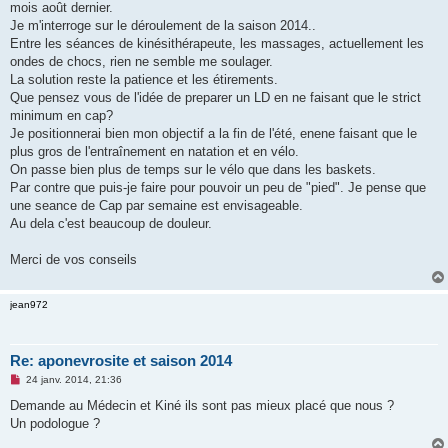
g
mois août dernier.
e
Je m'interroge sur le déroulement de la saison 2014..
n
o
Entre les séances de kinésithérapeute, les massages, actuellement les
n
ondes de chocs, rien ne semble me soulager.
l
u
La solution reste la patience et les étirements.
Que pensez vous de l'idée de preparer un LD en ne faisant que le strict
minimum en cap?
Je positionnerai bien mon objectif a la fin de l'été, enene faisant que le
plus gros de l'entraînement en natation et en vélo.
On passe bien plus de temps sur le vélo que dans les baskets.
Par contre que puis-je faire pour pouvoir un peu de "pied". Je pense que
une seance de Cap par semaine est envisageable.
Au dela c'est beaucoup de douleur.
Merci de vos conseils
jean972
Re: aponevrosite et saison 2014
M
24 janv. 2014, 21:36
e
s
Demande au Médecin et Kiné ils sont pas mieux placé que nous ?
s
Un podologue ?
a
g