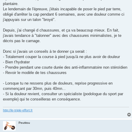
e
plantaire.
n
o
Le lendemain de l'épreuve, j'étais incapable de poser le pied par terre,
n
obligé d'arrêter la cap pendant 6 semaines, avec une douleur comme ci
l
u
j'appuyais sur un talon "broyé".
Depuis, j'ai changé d chaussures, et ça va beaucoup mieux. En fait,
j'avais tendance à "talonner" avec des chaussures minimalistes, je te
décris pas le carnage.
Donc si j'avais un conseils à te donner ça serait :
- Totalement couper la course à pied jusqu'à ne plus avoir de douleur
- Bien t'hydrater
- Prendre pendant une courte durée des anti-inflammatoire non stéroïdien
- Revoir le modèle de tes chaussures
- Lorsque tu ne ressens plus de douleurs, reprise progressive en
commençant par 30mn, puis 40mn...
- Si la douleur revient, consulter un spécialiste (podologue du sport par
exemple) qui te conseilleras en conséquence.
http://le-triple-effort.fr
Peutitou