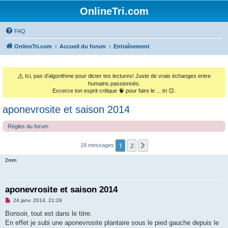
OnlineTri.com
FAQ
OnlineTri.com
Accueil du forum
Entraînement
⚠️
Ici, pas d'algorithme pour dicter tes lectures! Juste de vrais échanges entre
humains passionnés.
Excerce ton esprit critique 🧠 pour faire le ... tri 😉.
aponevrosite et saison 2014
Règles du forum
1
2
Suivant
18 messages
2mm
aponevrosite et saison 2014
M
24 janv. 2014, 21:29
e
s
Bonsoir, tout est dans le titre.
s
En effet je subi une aponevrosite plantaire sous le pied gauche depuis le
a