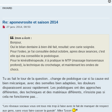
u
FAYARD
Re: aponevrosite et saison 2014
M
27 janv. 2014, 08:53
e
s
s
2mm a écrit :
a
g
Bonjour,
e
Oui le bilan dentaire à bien été fait, resultat: une carie soignée.
n
o
Pour l'osteo, je l'ai consultée debut octobre, apres deux seances, c'est
n
elle qui ma conseillée le podologue.
l
u
Pour le kinésithérapeute, il à pratique le MTP (massage transversaux
profond), la technique du crochetage, et maintenant les ondes de
chocs.
Tu as fait le tour de la question...change de podologue car si la cause est
bien mécanique, avec des semelles bien adaptées, les douleurs
disparaissent assez rapidement. Les podologues ont des approches
différentes, des techniques et des matériaux différents, n'insiste pas si
cela ne fonctionne pas...
“Les réseaux sociaux vous ont tous mis trop à l’aise avec le fait de manquer de respect
aux gens, sans vous faire casser la gueule”. Mike Tyson