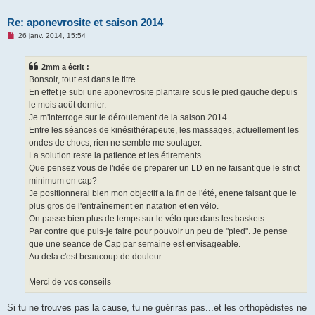
Re: aponevrosite et saison 2014
M
26 janv. 2014, 15:54
e
s
s
2mm a écrit :
a
g
Bonsoir, tout est dans le titre.
e
En effet je subi une aponevrosite plantaire sous le pied gauche depuis
n
o
le mois août dernier.
n
Je m'interroge sur le déroulement de la saison 2014..
l
u
Entre les séances de kinésithérapeute, les massages, actuellement les
ondes de chocs, rien ne semble me soulager.
La solution reste la patience et les étirements.
Que pensez vous de l'idée de preparer un LD en ne faisant que le strict
minimum en cap?
Je positionnerai bien mon objectif a la fin de l'été, enene faisant que le
plus gros de l'entraînement en natation et en vélo.
On passe bien plus de temps sur le vélo que dans les baskets.
Par contre que puis-je faire pour pouvoir un peu de "pied". Je pense
que une seance de Cap par semaine est envisageable.
Au dela c'est beaucoup de douleur.
Merci de vos conseils
Si tu ne trouves pas la cause, tu ne guériras pas...et les orthopédistes ne