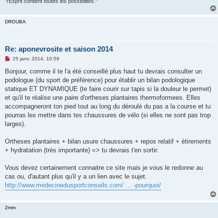
''l'Esprit contient toutes les possibilités.''
DROUBA
Re: aponevrosite et saison 2014
M
25 janv. 2014, 10:59
e
s
Bonjour, comme il te l'a été conseillé plus haut tu devrais consulter un
s
podologue (du sport de préférence) pour établir un bilan podologique
a
g
statique ET DYNAMIQUE (te faire courir sur tapis si la douleur le permet)
e
et qu'il te réalise une paire d'ortheses plantaires thermoformees. Elles
n
o
accompagneront ton pied tout au long du déroulé du pas a la course et tu
n
pourras les mettre dans tes chaussures de vélo (si elles ne sont pas trop
l
u
larges).
Ortheses plantaires + bilan usure chaussures + repos relatif + étirements
+ hydratation (très importante) => tu devrais t'en sortir.
Vous devez certainement connaitre ce site mais je vous le redonne au
cas ou, d'autant plus qu'il y a un lien avec le sujet.
http://www.medecinedusportconseils.com/ ... -pourquoi/
2mm