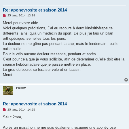
Re: aponevrosite et saison 2014
M
25 janv. 2014, 13:38
e
s
Merci pour votre aide.
s
Voici quelques précisions, J'ai eu recours à deux kinésithérapeute
a
g
différents, ainsi qu'à un médecin du sport. De plus j'ai fais un bilan
e
orthopédique: semelles tous les jours.
n
o
La douleur ne me gêne pas pendant la cap, mais le lendemain : ouille
n
ouille ouille.
l
u
Pour le vélo aucune douleur ressentie, pendant et après.
C'est pour cela que je vous sollicite, afin de déterminer qu'elle doit être la
séance hebdomadaire que je puisse mettre en place.
Le gros du boulot se fera sur velo et en bassin.
Merci
PierreM
Re: aponevrosite et saison 2014
M
25 janv. 2014, 14:25
e
s
Salut 2mm,
s
a
g
Après un marathon, je me suis également récupéré une aponévrose