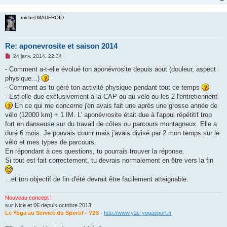
e
n
o
michel MAUFROID
n
l
u
Re: aponevrosite et saison 2014
M
24 janv. 2014, 22:34
e
s
- Comment a-t-elle évolué ton aponévrosite depuis aout (douleur, aspect
s
physique...)
a
g
- Comment as tu géré ton activité physique pendant tout ce temps
e
- Est-elle due exclusivement à la CAP ou au vélo ou les 2 l'entretiennent
n
o
En ce qui me concerne j'en avais fait une après une grosse année de
n
vélo (12000 km) + 1 IM. L' aponévrosite était due à l'appui répétitif trop
l
u
fort en danseuse sur du travail de côtes ou parcours montagneux. Elle a
duré 6 mois. Je pouvais courir mais j'avais divisé par 2 mon temps sur le
vélo et mes types de parcours.
En répondant à ces questions, tu pourrais trouver la réponse.
Si tout est fait correctement, tu devrais normalement en être vers la fin
...et ton objectif de fin d'été devrait être facilement atteignable.
Nouveau concept !
sur Nice et 06 depuis octobre 2013,
Le Yoga au Service du Sportif - Y2S
-
http://www.y2s-yogasport.fr