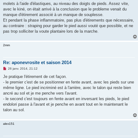
g
molets à l'aide d'élastiques, au niveau des doigts de pieds. Assez vite,
e
avec le kiné, on était arrivé à la conclusion que le probleme venait du
n
o
manque d'étirement associé à un manque de souplesse.
n
Et pendant la phase inflammatoire, pas plus d'étirements que nécessaire,
l
u
au contraire : straping pour garder le pied aussi vouté que possible, et ne
pas trop solliciter la voute plantaire lors de la marche.
2mm
Re: aponevrosite et saison 2014
M
26 janv. 2014, 21:12
e
s
Je pratique l'étirement de cet façon.
s
- le premier c'est de se positionner en fente avant, avec les pieds sur une
a
g
même ligne. Le pied incriminé est à l'arrière, avec le talon qui reste bien
e
ancré au sol et je me penche vers l'avant.
n
o
- le second c'est toujours en fente avant en inversant les pieds, le pied
n
endolori passe à l'avant et je penche en avant tout en le maintenant le
l
u
talon au sol.
alex151