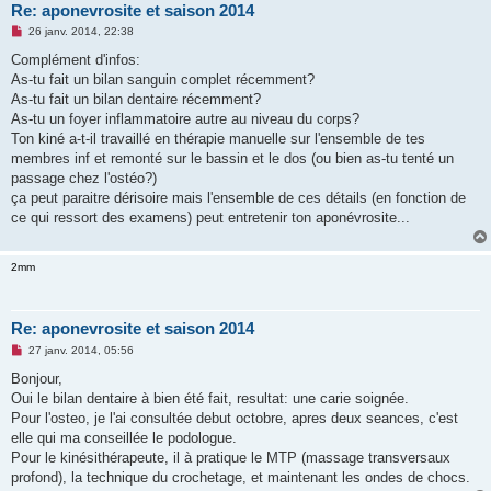
Re: aponevrosite et saison 2014
M
26 janv. 2014, 22:38
e
s
Complément d'infos:
s
As-tu fait un bilan sanguin complet récemment?
a
g
As-tu fait un bilan dentaire récemment?
e
As-tu un foyer inflammatoire autre au niveau du corps?
n
o
Ton kiné a-t-il travaillé en thérapie manuelle sur l'ensemble de tes
n
membres inf et remonté sur le bassin et le dos (ou bien as-tu tenté un
l
u
passage chez l'ostéo?)
ça peut paraitre dérisoire mais l'ensemble de ces détails (en fonction de
ce qui ressort des examens) peut entretenir ton aponévrosite...
2mm
Re: aponevrosite et saison 2014
M
27 janv. 2014, 05:56
e
s
Bonjour,
s
Oui le bilan dentaire à bien été fait, resultat: une carie soignée.
a
g
Pour l'osteo, je l'ai consultée debut octobre, apres deux seances, c'est
e
elle qui ma conseillée le podologue.
n
o
Pour le kinésithérapeute, il à pratique le MTP (massage transversaux
n
profond), la technique du crochetage, et maintenant les ondes de chocs.
l