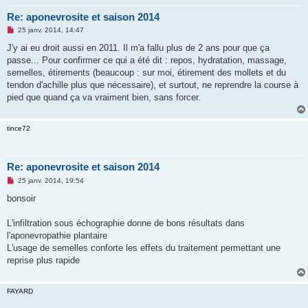
Re: aponevrosite et saison 2014
M
25 janv. 2014, 14:47
e
s
J'y ai eu droit aussi en 2011. Il m'a fallu plus de 2 ans pour que ça
s
passe... Pour confirmer ce qui a été dit : repos, hydratation, massage,
a
g
semelles, étirements (beaucoup : sur moi, étirement des mollets et du
e
tendon d'achille plus que nécessaire), et surtout, ne reprendre la course à
n
o
pied que quand ça va vraiment bien, sans forcer.
n
l
u
tince72
Re: aponevrosite et saison 2014
M
25 janv. 2014, 19:54
e
s
bonsoir
s
a
g
L'infiltration sous échographie donne de bons résultats dans
e
l'aponevropathie plantaire
n
o
L'usage de semelles conforte les effets du traitement permettant une
n
reprise plus rapide
l
u
FAYARD