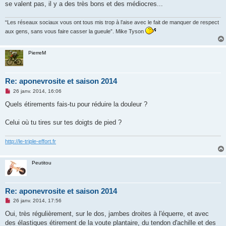
se valent pas, il y a des très bons et des médiocres...
“Les réseaux sociaux vous ont tous mis trop à l’aise avec le fait de manquer de respect
aux gens, sans vous faire casser la gueule”. Mike Tyson
PierreM
Re: aponevrosite et saison 2014
M
26 janv. 2014, 16:06
e
s
Quels étirements fais-tu pour réduire la douleur ?
s
a
g
Celui où tu tires sur tes doigts de pied ?
e
n
o
http://le-triple-effort.fr
n
l
u
Peutitou
Re: aponevrosite et saison 2014
M
26 janv. 2014, 17:56
e
s
Oui, très régulièrement, sur le dos, jambes droites à l'équerre, et avec
s
des élastiques étirement de la voute plantaire, du tendon d'achille et des
a