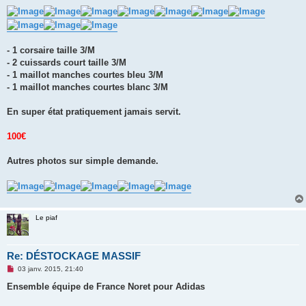
- 1 corsaire taille 3/M
- 2 cuissards court taille 3/M
- 1 maillot manches courtes bleu 3/M
- 1 maillot manches courtes blanc 3/M
En super état pratiquement jamais servit.
100€
Autres photos sur simple demande.
Le piaf
Re: DÉSTOCKAGE MASSIF
M
03 janv. 2015, 21:40
e
s
Ensemble équipe de France Noret pour Adidas
s
a