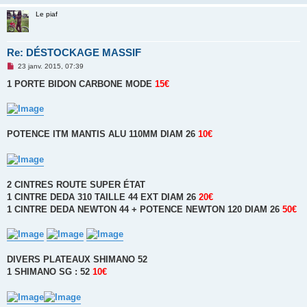
Le piaf
Re: DÉSTOCKAGE MASSIF
M
23 janv. 2015, 07:39
e
s
1 PORTE BIDON CARBONE MODE
15€
s
a
g
e
n
o
POTENCE ITM MANTIS ALU 110MM DIAM 26
10€
n
l
u
2 CINTRES ROUTE SUPER ÉTAT
1 CINTRE DEDA 310 TAILLE 44 EXT DIAM 26
20€
1 CINTRE DEDA NEWTON 44 + POTENCE NEWTON 120 DIAM 26
50€
DIVERS PLATEAUX SHIMANO 52
1 SHIMANO SG : 52
10€