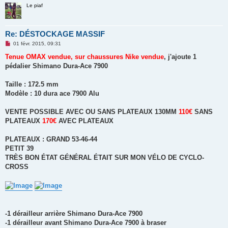
n
Le piaf
o
n
l
u
Re: DÉSTOCKAGE MASSIF
M
01 févr. 2015, 09:31
e
s
Tenue OMAX vendue, sur chaussures Nike vendue
, j'ajoute 1
s
pédalier Shimano Dura-Ace 7900
a
g
e
Taille : 172.5 mm
n
o
Modèle : 10 dura ace 7900 Alu
n
l
u
VENTE POSSIBLE AVEC OU SANS PLATEAUX 130MM
110€
SANS
PLATEAUX
170€
AVEC PLATEAUX
PLATEAUX : GRAND 53-46-44
PETIT 39
TRÈS BON ÉTAT GÉNÉRAL ÉTAIT SUR MON VÉLO DE CYCLO-
CROSS
-1 dérailleur arrière Shimano Dura-Ace 7900
-1 dérailleur avant Shimano Dura-Ace 7900 à braser