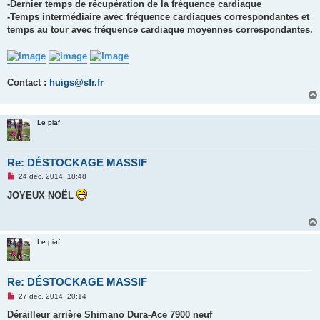
-Dernier temps de récupération de la fréquence cardiaque
-Temps intermédiaire avec fréquence cardiaques correspondantes et
temps au tour avec fréquence cardiaque moyennes correspondantes.
Contact :
huigs@sfr.fr
Le piaf
Re: DÉSTOCKAGE MASSIF
M
24 déc. 2014, 18:48
e
s
JOYEUX NOËL
s
a
g
e
n
Le piaf
o
n
l
u
Re: DÉSTOCKAGE MASSIF
M
27 déc. 2014, 20:14
e
s
Dérailleur arrière Shimano Dura-Ace 7900 neuf