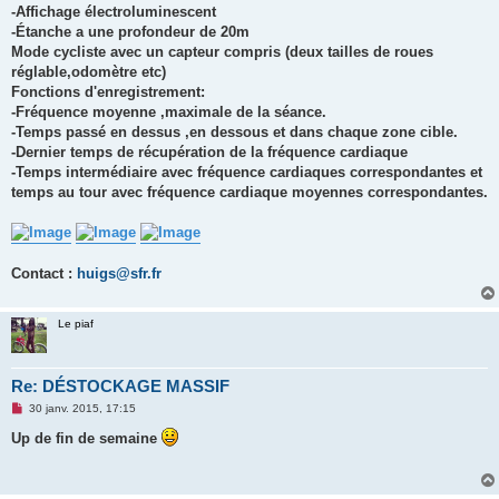
-Affichage électroluminescent
-Étanche a une profondeur de 20m
Mode cycliste avec un capteur compris (deux tailles de roues
réglable,odomètre etc)
Fonctions d'enregistrement:
-Fréquence moyenne ,maximale de la séance.
-Temps passé en dessus ,en dessous et dans chaque zone cible.
-Dernier temps de récupération de la fréquence cardiaque
-Temps intermédiaire avec fréquence cardiaques correspondantes et
temps au tour avec fréquence cardiaque moyennes correspondantes.
Contact :
huigs@sfr.fr
Le piaf
Re: DÉSTOCKAGE MASSIF
M
30 janv. 2015, 17:15
e
s
Up de fin de semaine
s
a
g
e