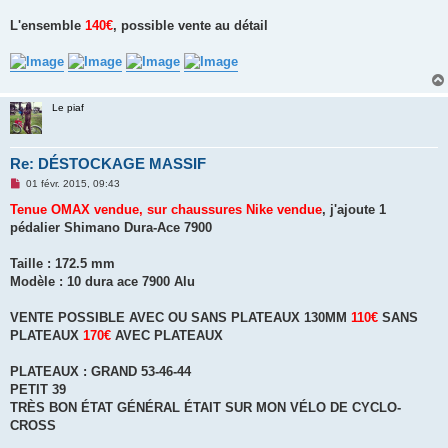
L'ensemble
140€
, possible vente au détail
Le piaf
Re: DÉSTOCKAGE MASSIF
M
01 févr. 2015, 09:43
e
s
Tenue OMAX vendue, sur chaussures Nike vendue
, j'ajoute 1
s
pédalier Shimano Dura-Ace 7900
a
g
e
Taille : 172.5 mm
n
o
Modèle : 10 dura ace 7900 Alu
n
l
u
VENTE POSSIBLE AVEC OU SANS PLATEAUX 130MM
110€
SANS
PLATEAUX
170€
AVEC PLATEAUX
PLATEAUX : GRAND 53-46-44
PETIT 39
TRÈS BON ÉTAT GÉNÉRAL ÉTAIT SUR MON VÉLO DE CYCLO-
CROSS