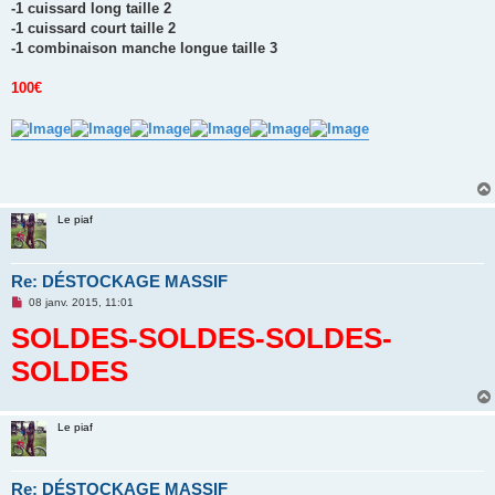
g
-1 cuissard long taille 2
e
-1 cuissard court taille 2
n
o
-1 combinaison manche longue taille 3
n
l
u
100€
Le piaf
Re: DÉSTOCKAGE MASSIF
M
08 janv. 2015, 11:01
e
SOLDES-SOLDES-SOLDES-
s
s
a
SOLDES
g
e
n
o
n
Le piaf
l
u
Re: DÉSTOCKAGE MASSIF