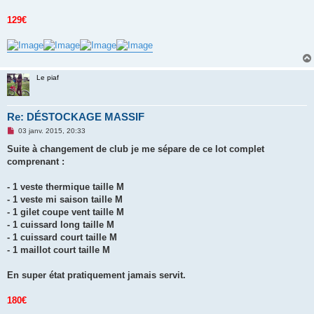
s
a
g
129€
e
n
o
n
l
u
Le piaf
Re: DÉSTOCKAGE MASSIF
M
03 janv. 2015, 20:33
e
s
Suite à changement de club je me sépare de ce lot complet
s
comprenant :
a
g
e
- 1 veste thermique taille M
n
o
- 1 veste mi saison taille M
n
- 1 gilet coupe vent taille M
l
u
- 1 cuissard long taille M
- 1 cuissard court taille M
- 1 maillot court taille M
En super état pratiquement jamais servit.
180€