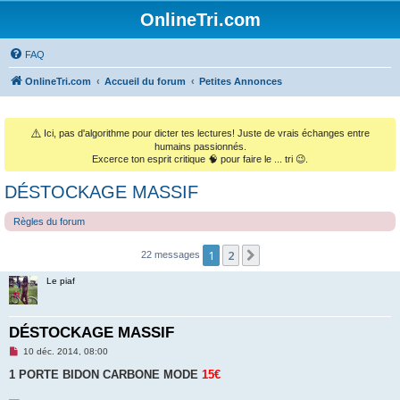
OnlineTri.com
FAQ
OnlineTri.com
Accueil du forum
Petites Annonces
⚠️
Ici, pas d'algorithme pour dicter tes lectures! Juste de vrais échanges entre
humains passionnés.
Excerce ton esprit critique 🧠 pour faire le ... tri 😉.
DÉSTOCKAGE MASSIF
Règles du forum
1
2
Suivant
22 messages
Le piaf
DÉSTOCKAGE MASSIF
M
10 déc. 2014, 08:00
e
s
1 PORTE BIDON CARBONE MODE
15€
s
a