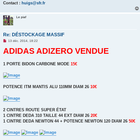
Contact :
huigs@sfr.fr
Le piaf
Re: DÉSTOCKAGE MASSIF
M
13 déc. 2014, 18:22
e
ADIDAS ADIZERO VENDUE
s
s
a
g
e
1 PORTE BIDON CARBONE MODE
15€
n
o
n
l
u
POTENCE ITM MANTIS ALU 110MM DIAM 26
10€
2 CINTRES ROUTE SUPER ÉTAT
1 CINTRE DEDA 310 TAILLE 44 EXT DIAM 26
20€
1 CINTRE DEDA NEWTON 44 + POTENCE NEWTON 120 DIAM 26
50€