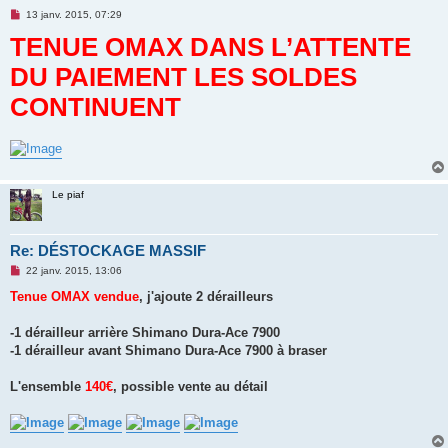
M
13 janv. 2015, 07:29
e
TENUE OMAX DANS L’ATTENTE
s
s
a
DU PAIEMENT LES SOLDES
g
e
CONTINUENT
n
o
n
l
u
Le piaf
Re: DÉSTOCKAGE MASSIF
M
22 janv. 2015, 13:06
e
s
Tenue OMAX vendue
, j'ajoute 2 dérailleurs
s
a
g
-1 dérailleur arrière Shimano Dura-Ace 7900
e
-1 dérailleur avant Shimano Dura-Ace 7900 à braser
n
o
n
L'ensemble
140€
, possible vente au détail
l
u