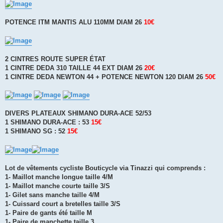
g
e
n
o
POTENCE ITM MANTIS ALU 110MM DIAM 26
10€
n
l
u
2 CINTRES ROUTE SUPER ÉTAT
1 CINTRE DEDA 310 TAILLE 44 EXT DIAM 26
20€
1 CINTRE DEDA NEWTON 44 + POTENCE NEWTON 120 DIAM 26
50€
DIVERS PLATEAUX SHIMANO DURA-ACE 52/53
1 SHIMANO DURA-ACE : 53
15€
1 SHIMANO SG : 52
15€
Lot de vêtements cycliste Bouticycle via Tinazzi qui comprends :
1- Maillot manche longue taille 4/M
1- Maillot manche courte taille 3/S
1- Gilet sans manche taille 4/M
1- Cuissard court a bretelles taille 3/S
1- Paire de gants été taille M
1- Paire de manchette taille 3