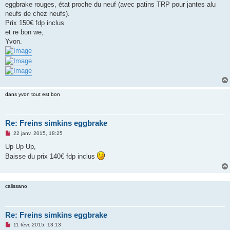
eggbrake rouges, état proche du neuf (avec patins TRP pour jantes alu
n
o
neufs de chez neufs).
n
Prix 150€ fdp inclus
l
u
et re bon we,
Yvon.
dans yvon tout est bon
Re: Freins simkins eggbrake
M
22 janv. 2015, 18:25
e
s
Up Up Up,
s
Baisse du prix 140€ fdp inclus
a
g
e
n
o
calissano
n
l
u
Re: Freins simkins eggbrake
M
11 févr. 2015, 13:13