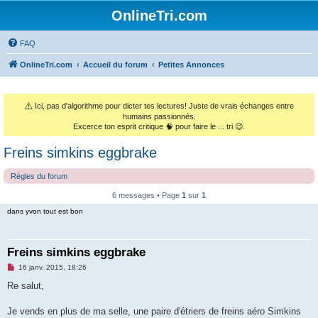
OnlineTri.com
FAQ
OnlineTri.com
Accueil du forum
Petites Annonces
⚠️
Ici, pas d'algorithme pour dicter tes lectures! Juste de vrais échanges entre
humains passionnés.
Excerce ton esprit critique 🧠 pour faire le ... tri 😉.
Freins simkins eggbrake
Règles du forum
6 messages • Page
1
sur
1
dans yvon tout est bon
Freins simkins eggbrake
M
16 janv. 2015, 18:26
e
s
Re salut,
s
a
g
Je vends en plus de ma selle, une paire d'étriers de freins aéro Simkins
e