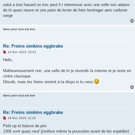
e
s
salut a tout hasard un troc peut il t interresser avec une selle ism adamo
s
de tri quasi neuve et une paire de levier de frein bontrager aero carbone
a
g
serge
e
n
o
dans yvon tout est bon
n
l
u
Re: Freins simkins eggbrake
M
13 févr. 2015, 15:51
e
s
Hello,
s
a
g
Malheureusement non, une selle de tri je revends la mienne et je reste en
e
cintre classique.
n
o
Désolé, mais les freins restent à ta dispo si tu veux
n
l
u
dans yvon tout est bon
Re: Freins simkins eggbrake
M
19 févr. 2015, 11:10
e
s
Petit up et baisse de prix
s
130€ sont quasi neuf (j'enlève même la poussière avant de les expédier)
a