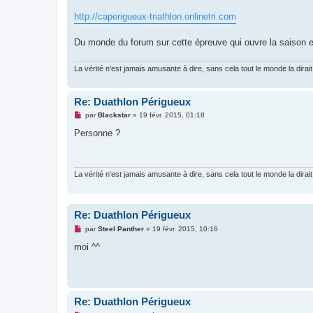
g
e
http://caperigueux-triathlon.onlinetri.com
n
o
n
Du monde du forum sur cette épreuve qui ouvre la saison et s
l
u
La vérité n'est jamais amusante à dire, sans cela tout le monde la dirait
Re: Duathlon Périgueux
M
par
Blackstar
»
19 févr. 2015, 01:18
e
s
Personne ?
s
a
g
e
n
La vérité n'est jamais amusante à dire, sans cela tout le monde la dirait
o
n
l
u
Re: Duathlon Périgueux
M
par
Steel Panther
»
19 févr. 2015, 10:16
e
s
moi ^^
s
a
g
e
n
o
Re: Duathlon Périgueux
n
l