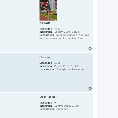
Kokovich
Messages :
4581
Inscription :
16 nov. 2004, 08:33
Localisation :
Agenais, Agenais, Agenais,
accessoirement au Layrac triathlon...
H
a
u
Blackstar
t
Messages :
4916
Inscription :
22 juin 2010, 19:21
Localisation :
Triangle des bermudas
H
a
u
Steel Panther
t
Messages :
9
Inscription :
11 févr. 2015, 21:40
Localisation :
Brageirac