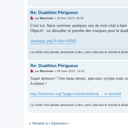
e
n
o
Re: Duathlon Périgueux
n
l
M
par
Blackstar
»
19 févr. 2015, 19:35
u
e
s
C'est sur. Nous sommes quelques uns de mon club à faire
s
Objectif : se dérouiller et prendre des marques pour le duat
a
g
e
viewtopic.php?f=5&t=54583
n
o
n
La vérité n'est jamais amusante à dire, sans cela tout le monde la dirait
l
u
Re: Duathlon Périgueux
M
par
Blackstar
»
09 mars 2015, 13:02
e
s
Super épreuve ! Très beau temps, parcours sympa mais un 
s
A refaire !
a
g
e
http://chronom.org/?page=manifestation& ... e=resultat
n
o
n
La vérité n'est jamais amusante à dire, sans cela tout le monde la dirait
l
u
Revenir à « Epreuves »