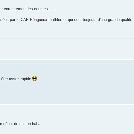
r correctement les courses..........
isées par le CAP Périgueux triathlon et qui sont toujours d'une grande qualité.
t être assez rapide
.
un début de saison haha