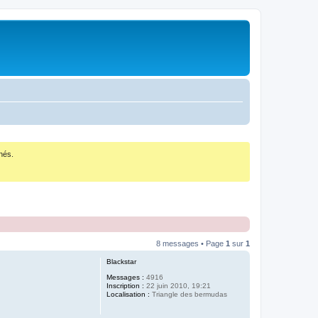
nés.
8 messages • Page
1
sur
1
Blackstar
Messages :
4916
Inscription :
22 juin 2010, 19:21
Localisation :
Triangle des bermudas