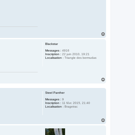
H
a
u
Blackstar
t
Messages :
4916
Inscription :
22 juin 2010, 19:21
Localisation :
Triangle des bermudas
H
a
u
t
Steel Panther
Messages :
9
Inscription :
11 févr. 2015, 21:40
Localisation :
Brageirac
H
a
u
t