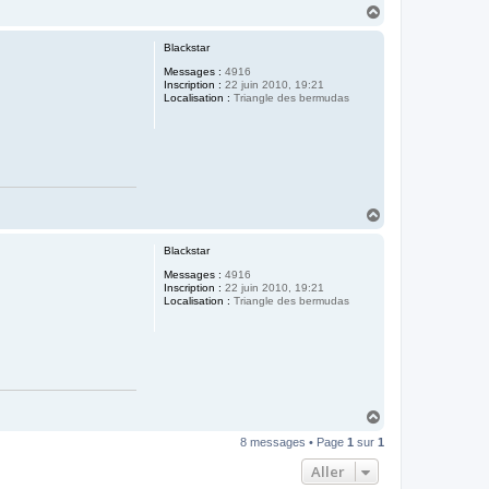
H
a
u
Blackstar
t
Messages :
4916
Inscription :
22 juin 2010, 19:21
Localisation :
Triangle des bermudas
H
a
u
Blackstar
t
Messages :
4916
Inscription :
22 juin 2010, 19:21
Localisation :
Triangle des bermudas
H
a
8 messages • Page
1
sur
1
u
t
Aller