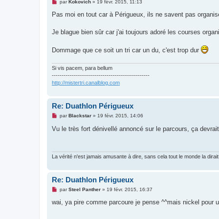
M
par
Kokovich
»
19 févr. 2015, 11:13
u
e
s
Pas moi en tout car à Périgueux, ils ne savent pas organise
s
a
g
Je blague bien sûr car j'ai toujours adoré les courses organ
e
n
o
Dommage que ce soit un tri car un du, c'est trop dur
n
l
u
Si vis pacem, para bellum
--------------------------------------------------
http://mistertri.canalblog.com
Re: Duathlon Périgueux
M
par
Blackstar
»
19 févr. 2015, 14:06
e
s
Vu le très fort dénivellé annoncé sur le parcours, ça devrai
s
a
g
e
n
La vérité n'est jamais amusante à dire, sans cela tout le monde la dirait
o
n
l
Re: Duathlon Périgueux
u
M
par
Steel Panther
»
19 févr. 2015, 16:37
e
s
wai, ya pire comme parcoure je pense ^^mais nickel pour 
s
a
g