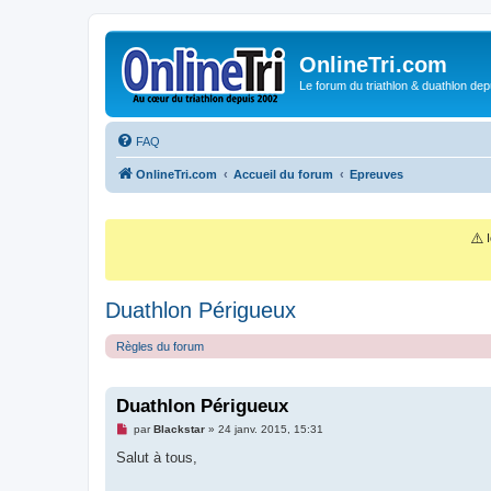
OnlineTri.com
Le forum du triathlon & duathlon dep
FAQ
OnlineTri.com
Accueil du forum
Epreuves
⚠️
I
Duathlon Périgueux
Règles du forum
Duathlon Périgueux
M
par
Blackstar
»
24 janv. 2015, 15:31
e
s
Salut à tous,
s
a