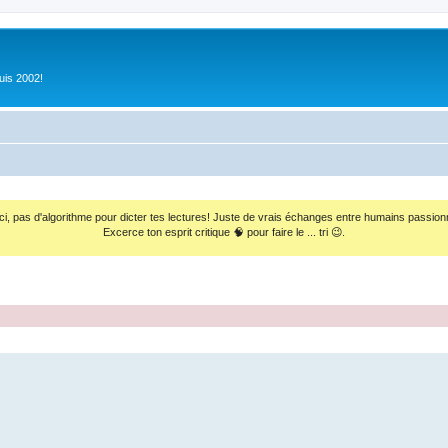
uis 2002!
ci, pas d'algorithme pour dicter tes lectures! Juste de vrais échanges entre humains passion
Excerce ton esprit critique 🧠 pour faire le ... tri 😉.