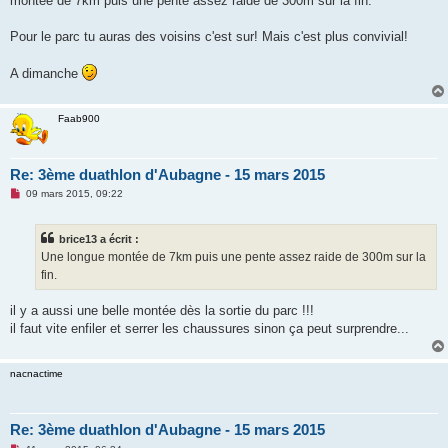
montée de 7km puis une pente assez raide de 300m sur la fin.
Pour le parc tu auras des voisins c'est sur! Mais c'est plus convivial!
A dimanche
Faab900
Re: 3ème duathlon d'Aubagne - 15 mars 2015
M
09 mars 2015, 09:22
e
s
s
brice13 a écrit :
a
g
Une longue montée de 7km puis une pente assez raide de 300m sur la
e
fin.
n
o
n
il y a aussi une belle montée dès la sortie du parc !!!
l
u
il faut vite enfiler et serrer les chaussures sinon ça peut surprendre...
nacnactime
Re: 3ème duathlon d'Aubagne - 15 mars 2015