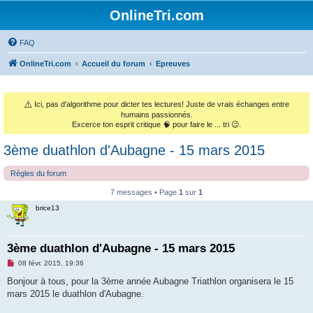
OnlineTri.com
FAQ
OnlineTri.com
Accueil du forum
Epreuves
⚠️
Ici, pas d'algorithme pour dicter tes lectures! Juste de vrais échanges entre
humains passionnés.
Excerce ton esprit critique 🧠 pour faire le ... tri 😉.
3ème duathlon d'Aubagne - 15 mars 2015
Règles du forum
7 messages • Page
1
sur
1
brice13
3ème duathlon d'Aubagne - 15 mars 2015
M
08 févr. 2015, 19:36
e
s
Bonjour à tous, pour la 3ème année Aubagne Triathlon organisera le 15
s
mars 2015 le duathlon d'Aubagne.
a
g
e