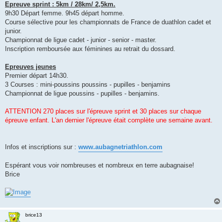
Epreuve sprint : 5km / 28km/ 2,5km.
n
o
9h30 Départ femme. 9h45 départ homme.
n
Course sélective pour les championnats de France de duathlon cadet et
l
u
junior.
Championnat de ligue cadet - junior - senior - master.
Inscription remboursée aux féminines au retrait du dossard.
Epreuves jeunes
Premier départ 14h30.
3 Courses : mini-poussins poussins - pupilles - benjamins
Championnat de ligue poussins - pupilles - benjamins.
ATTENTION 270 places sur l'épreuve sprint et 30 places sur chaque
épreuve enfant. L'an dernier l'épreuve était complète une semaine avant.
Infos et inscriptions sur :
www.aubagnetriathlon.com
Espérant vous voir nombreuses et nombreux en terre aubagnaise!
Brice
brice13