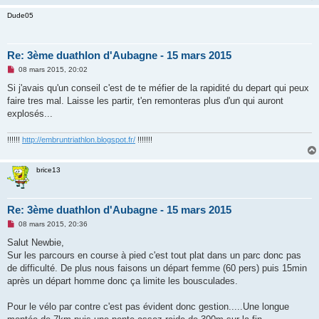
n
l
Dude05
u
Re: 3ème duathlon d'Aubagne - 15 mars 2015
M
08 mars 2015, 20:02
e
s
Si j'avais qu'un conseil c'est de te méfier de la rapidité du depart qui peux
s
faire tres mal. Laisse les partir, t'en remonteras plus d'un qui auront
a
g
explosés...
e
n
o
!!!!!!
http://embruntriathlon.blogspot.fr/
!!!!!!!
n
l
u
brice13
Re: 3ème duathlon d'Aubagne - 15 mars 2015
M
08 mars 2015, 20:36
e
s
Salut Newbie,
s
Sur les parcours en course à pied c'est tout plat dans un parc donc pas
a
g
de difficulté. De plus nous faisons un départ femme (60 pers) puis 15min
e
après un départ homme donc ça limite les bousculades.
n
o
n
Pour le vélo par contre c'est pas évident donc gestion.....Une longue
l
u