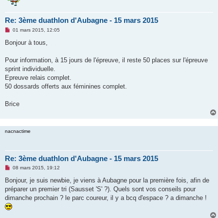
Re: 3ème duathlon d'Aubagne - 15 mars 2015
M
01 mars 2015, 12:05
e
s
Bonjour à tous,
s
a
g
Pour information, à 15 jours de l'épreuve, il reste 50 places sur l'épreuve
e
sprint individuelle.
n
o
Epreuve relais complet.
n
50 dossards offerts aux féminines complet.
l
u
Brice
nacnactime
Re: 3ème duathlon d'Aubagne - 15 mars 2015
M
08 mars 2015, 19:12
e
s
Bonjour, je suis newbie, je viens à Aubagne pour la première fois, afin de
s
préparer un premier tri (Sausset 'S' ?). Quels sont vos conseils pour
a
g
dimanche prochain ? le parc coureur, il y a bcq d'espace ? a dimanche !
e
n
o