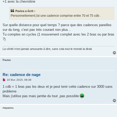
s
+1 avec la chevrotine
s
a
g
Paviza a écrit :
e
Personnellement j'ai une cadence comprise entre 70 et 75 cdb .
n
o
n
Sur quelle distance pour quel temps ? parce que des cadences pareilles
l
u
sur du long, c'est pas très courant non plus...
Tu comptes en cycles (1 mouvement complet avec les 2 bras ou par bras
?)
La vérité n'est jamais amusante à dire, sans cela tout le monde la dirait.
Paviza
Re: cadence de nage
M
10 févr. 2015, 08:39
e
s
1 cdb = 1 bras pas les deux et je peut tenir cette cadence sur 3000 sans
s
probleme .
a
g
Mais j'utilise pas mais jambe du tout ,pas possible
e
n
o
mayazou
n
l
u