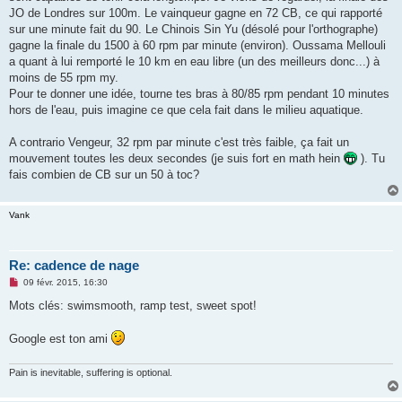
JO de Londres sur 100m. Le vainqueur gagne en 72 CB, ce qui rapporté
sur une minute fait du 90. Le Chinois Sin Yu (désolé pour l'orthographe)
gagne la finale du 1500 à 60 rpm par minute (environ). Oussama Mellouli
a quant à lui remporté le 10 km en eau libre (un des meilleurs donc...) à
moins de 55 rpm my.
Pour te donner une idée, tourne tes bras à 80/85 rpm pendant 10 minutes
hors de l'eau, puis imagine ce que cela fait dans le milieu aquatique.
A contrario Vengeur, 32 rpm par minute c'est très faible, ça fait un
mouvement toutes les deux secondes (je suis fort en math hein
). Tu
fais combien de CB sur un 50 à toc?
Vank
Re: cadence de nage
M
09 févr. 2015, 16:30
e
s
Mots clés: swimsmooth, ramp test, sweet spot!
s
a
g
Google est ton ami
e
n
o
Pain is inevitable, suffering is optional.
n
l
u