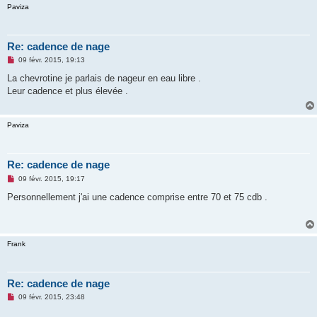
Paviza
Re: cadence de nage
M
09 févr. 2015, 19:13
e
s
La chevrotine je parlais de nageur en eau libre .
s
Leur cadence et plus élevée .
a
g
e
n
Paviza
o
n
l
u
Re: cadence de nage
M
09 févr. 2015, 19:17
e
s
Personnellement j'ai une cadence comprise entre 70 et 75 cdb .
s
a
g
e
n
Frank
o
n
l
u
Re: cadence de nage
M
09 févr. 2015, 23:48
e
s