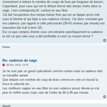
g
s'entraînent à réduire le nombre de coups de bras par longueur de bassin.
e
Cependant, pour ceux qui ont le défaut d'avoir des temps morts dans la
n
o
nage, c'est contreproductif, surtout en eau libre.
n
J'ai fait l'acquisition d'un tempo trainer finis qui est un bipper qu'on met
l
u
sous le bonnet et qui bipe à une cadence choisie. J'ai donc constaté que
ma cadence, par rapport à celle préconisée (39-43 strokes par minute) est
mauvaise (du mal à tenir 32).
Est ce que certains d'entre vous ont entraîné spécifiquement la cadence
et est ce que cela vous a été profitable à court ou moyen terme ?
Paviza
Re: cadence de nage
M
09 févr. 2015, 14:51
e
s
Je ne suis pas un grand spécialiste comme certain mais la cadence doit
s
se travailler autant
a
g
Que réduire son nombre de coup de bras comme en velo on travail la
e
force la vélocité etc ..
n
o
Les meilleurs nageur en eau libre on une cadence assez élevée je n'ai
n
plus le chiffre exact mais sais de l'ordre de 80 à 85 par minute .
l
u
Silver0l