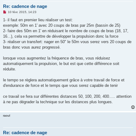
Re: cadence de nage
M
10 févr. 2015, 14:23
e
s
1- il faut en premier lieu réaliser un test:
s
exemple: 50m en 1' avec 20 coups de bras par 25m (bassin de 25)
a
g
2- faire des 50m en 1' en réduisant le nombre de coups de bras (18, 17,
e
16...), cela va permettre de développer la propulsion donc la force
n
o
3- réaliser un transfert: nager en 50" le 50m vous serez vers 20 coups de
n
bras donc vous aurez progressé.
l
u
lorsque vous augmentez la fréquence de bras, vous réduisez
automatiquement la propulsion, le but est que cette différence soit
réduite.
le tempo se règlera automatiquement grâce à votre travail de force et
d'endurance de force et le temps que vous serez capable de tenir
ce travail se fera sur différentes distances 50, 100, 200, 400..... attention
à ne pas dégrader la technique sur les distances plus longues.
raoul
Re: cadence de nage