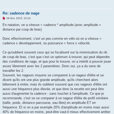
Re: cadence de nage
M
09 févr. 2015, 15:14
e
s
En natation, on a vitesse = cadence * amplitude (avec amplitude =
s
distance par coup de bras)
a
g
e
Donc effectivement, c'est un peu comme en vélo où on a vitesse =
n
o
cadence x développement, ou puissance = force x vélocité.
n
l
u
Ce qu'oublient souvent ceux qui se focalisent sur la minimisation du nb
de coup de bras, c'est que c'est un optimum à trouver, qui peut dépendre
des conditions de nage, et que pour le trouver, on a intérêt à pouvoir jouer
assez librement avec les 2 paramètres. Donc oui, ça a du sens de
travailler les 2.
Souvent, les nageurs moyens se comparent à un nageur d'élite et se
disent qu'ils ont une plus grande amplitude, qu'ils cherchent alors
bêtement à imiter, mais ils oublient souvent que ces nageurs d'élite ont
aussi une fréquence plus élevée, et que donc la recette est peut être
aussi d'augmenter la cadence - sans toucher à l'amplitude. Ce que je
recommande, c'est se se comparer à un nageur d'élite de profil similaire
(taille, poids, distance parcourue, eau libre) en amplitude ET en
fréquence. Et si on a par exemple 20% d'amplitude en moins mais aussi
40% de fréquence en moins, peut-être vaut-il mieux effectivement arrêter