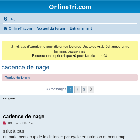
OnlineTri.com
FAQ
OnlineTri.com
Accueil du forum
Entraînement
⚠️
Ici, pas d'algorithme pour dicter tes lectures! Juste de vrais échanges entre
humains passionnés.
Excerce ton esprit critique 🧠 pour faire le ... tri 😉.
cadence de nage
Règles du forum
1
2
3
Suivant
33 messages
vengeur
cadence de nage
M
09 févr. 2015, 14:08
e
s
salut à tous,
s
on parle beaucoup de la distance par cycle en natation et beaucoup
a