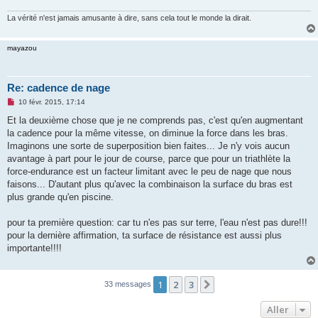
La vérité n'est jamais amusante à dire, sans cela tout le monde la dirait.
mayazou
Re: cadence de nage
M
10 févr. 2015, 17:14
e
s
Et la deuxième chose que je ne comprends pas, c'est qu'en augmentant
s
la cadence pour la même vitesse, on diminue la force dans les bras.
a
g
Imaginons une sorte de superposition bien faites... Je n'y vois aucun
e
avantage à part pour le jour de course, parce que pour un triathlète la
n
o
force-endurance est un facteur limitant avec le peu de nage que nous
n
faisons... D'autant plus qu'avec la combinaison la surface du bras est
l
u
plus grande qu'en piscine.
pour ta première question: car tu n'es pas sur terre, l'eau n'est pas dure!!!
pour la dernière affirmation, ta surface de résistance est aussi plus
importante!!!!
1
2
3
Suivant
33 messages
Aller