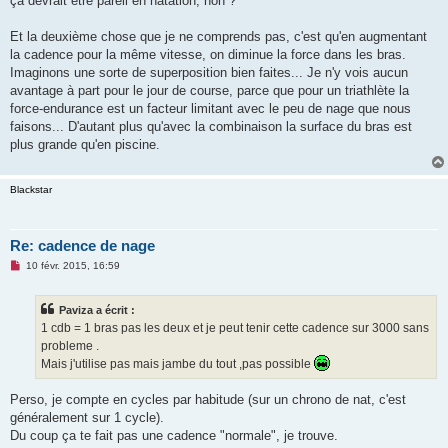
ça devrait être pareil en natation, non ?
Et la deuxième chose que je ne comprends pas, c'est qu'en augmentant
la cadence pour la même vitesse, on diminue la force dans les bras.
Imaginons une sorte de superposition bien faites... Je n'y vois aucun
avantage à part pour le jour de course, parce que pour un triathlète la
force-endurance est un facteur limitant avec le peu de nage que nous
faisons... D'autant plus qu'avec la combinaison la surface du bras est
plus grande qu'en piscine.
Blackstar
Re: cadence de nage
M
10 févr. 2015, 16:59
e
s
s
Paviza a écrit :
a
g
1 cdb = 1 bras pas les deux et je peut tenir cette cadence sur 3000 sans
e
probleme .
n
o
Mais j'utilise pas mais jambe du tout ,pas possible
n
l
u
Perso, je compte en cycles par habitude (sur un chrono de nat, c'est
généralement sur 1 cycle).
Du coup ça te fait pas une cadence "normale", je trouve.