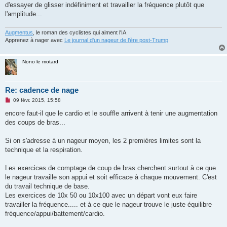
d'essayer de glisser indéfiniment et travailler la fréquence plutôt que
l'amplitude...
Augmentus
, le roman des cyclistes qui aiment l'IA
Apprenez à nager avec
Le journal d'un nageur de l'ère post-Trump
Nono le motard
Re: cadence de nage
M
09 févr. 2015, 15:58
e
s
encore faut-il que le cardio et le souffle arrivent à tenir une augmentation
s
des coups de bras...
a
g
e
Si on s'adresse à un nageur moyen, les 2 premières limites sont la
n
o
technique et la respiration.
n
l
u
Les exercices de comptage de coup de bras cherchent surtout à ce que
le nageur travaille son appui et soit efficace à chaque mouvement. C'est
du travail technique de base.
Les exercices de 10x 50 ou 10x100 avec un départ vont eux faire
travailler la fréquence..... et à ce que le nageur trouve le juste équilibre
fréquence/appui/battement/cardio.