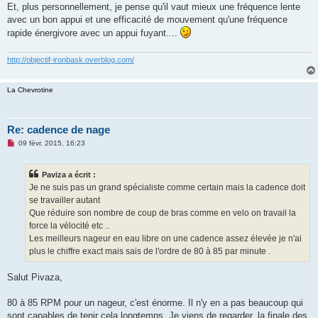
Et, plus personnellement, je pense qu'il vaut mieux une fréquence lente
avec un bon appui et une efficacité de mouvement qu'une fréquence
rapide énergivore avec un appui fuyant....
http://objectif-ironbask.overblog.com/
La Chevrotine
Re: cadence de nage
M
09 févr. 2015, 16:23
e
s
s
Paviza a écrit :
a
g
Je ne suis pas un grand spécialiste comme certain mais la cadence doit
e
se travailler autant
n
o
Que réduire son nombre de coup de bras comme en velo on travail la
n
force la vélocité etc ..
l
u
Les meilleurs nageur en eau libre on une cadence assez élevée je n'ai
plus le chiffre exact mais sais de l'ordre de 80 à 85 par minute .
Salut Pivaza,
80 à 85 RPM pour un nageur, c'est énorme. Il n'y en a pas beaucoup qui
sont capables de tenir cela longtemps. Je viens de regarder, la finale des