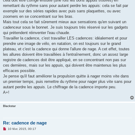
cela doit être corrigé ensuite (une fois les bons appuis trouvés) en
remettant du rythme sans pour autant perdre les appuis: cela se fait par
exemple sur des séries rapides avec puis sans plaquettes, ou avec
zoomers en se concentrant sur les bras.
Mais tout cela se fait sûrement mieux aux sensations qu'en suivant un
cadenceur sous le bonnet. Je suis toujours très réservé sur les gadgets
qui prétendent réinventer l'eau chaude.
Travailler la cadence, c'est travailler LES cadences: idéalement et pour
prendre une image de vélo, en natation, on est toujours sur le grand
plateau, et c'est la cadence qui donne l'allure de nage. A cet effet, toutes
les allures doivent être travaillées à l'entraînement, donc un assez large
registre de cadences doit être appliqué, en se concentrant non pas sur
ces dernières, mais sur les appuis, qui doivent être maintenus les plus
efficaces possible.
Je pense qu'il faut améliorer la propulsion quitte à nager moins vite dans
un premier temps, puis remettre du rythme pour nager plus vite sans pour
autant perdre les appuis. Le chiffrage de la cadence importe peu.
A+!
Blackstar
Re: cadence de nage
M
10 févr. 2015, 00:17
e