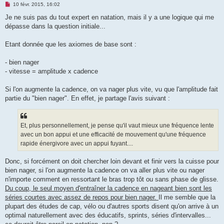
M
10 févr. 2015, 16:02
e
s
Je ne suis pas du tout expert en natation, mais il y a une logique qui me
s
dépasse dans la question initiale...
a
g
e
Etant donnée que les axiomes de base sont :
n
o
n
- bien nager
l
u
- vitesse = amplitude x cadence
Si l'on augmente la cadence, on va nager plus vite, vu que l'amplitude fait
partie du "bien nager". En effet, je partage l'avis suivant :
Et, plus personnellement, je pense qu'il vaut mieux une fréquence lente
avec un bon appui et une efficacité de mouvement qu'une fréquence
rapide énergivore avec un appui fuyant....
Donc, si forcément on doit chercher loin devant et finir vers la cuisse pour
bien nager, si l'on augmente la cadence on va aller plus vite ou nager
n'importe comment en ressortant le bras trop tôt ou sans phase de glisse.
Du coup, le seul moyen d'entraîner la cadence en nageant bien sont les
séries courtes avec assez de repos pour bien nager.
Il me semble que la
plupart des études de cap, vélo ou d'autres sports disent qu'on arrive à un
optimal naturellement avec des éducatifs, sprints, séries d'intervalles...