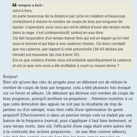
s
vengeur a écrit :
a
g
salut à tous,
e
on parle beaucoup de la distance par cycle en natation et beaucoup
n
o
s'entraînent à réduire le nombre de coups de bras par longueur de
n
bassin. Cependant, pour ceux qui ont le défaut d'avoir des temps morts
l
u
dans la nage, c'est contreproductif, surtout en eau libre.
J'ai fait l'acquisition d'un tempo trainer finis qui est un bipper qu'on met
sous le bonnet et qui bipe à une cadence choisie. J'ai donc constaté
que ma cadence, par rapport à celle préconisée (39-43 strokes par
minute) est mauvaise (du mal à tenir 32).
Est ce que certains d'entre vous ont entraîné spécifiquement la cadence
et est ce que cela vous a été profitable à court ou moyen terme ?
Bonjour!
Bien sûr qu'une des clés du progrès pour un débutant est de réduire le
nombre de coups de bras par longueur, cela a tété plusieurs fois évoqué
sur ce forum et ailleurs. Un débutant qui diminue son nombre de coups de
bras progresse, puisqu'il améliore sa propulsion... Attention toutefois à ce
que cette diminution des appuis ne soit pas la résultante de trop de
jambes ou d'un rattrapé, mais bien celle d'une optimisation du geste
propulsif! Effectivement si dans un premier temps cela se traduit par une
baisse de la fréquence (normal, pour s'appliquer il faut faire lentement, et
sans temps morts, bien sûr, l'efficacité d'une nage étant entre autres liée
à la continuité des actions propulsives... en eau libre comme ailleurs),