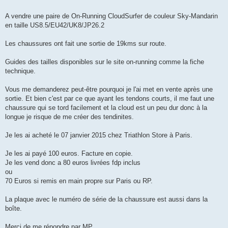
g
e
A vendre une paire de On-Running CloudSurfer de couleur Sky-Mandarin
n
o
en taille US8.5/EU42/UK8/JP26.2
n
l
u
Les chaussures ont fait une sortie de 19kms sur route.
Guides des tailles disponibles sur le site on-running comme la fiche
technique.
Vous me demanderez peut-être pourquoi je l'ai met en vente après une
sortie. Et bien c'est par ce que ayant les tendons courts, il me faut une
chaussure qui se tord facilement et la cloud est un peu dur donc à la
longue je risque de me créer des tendinites.
Je les ai acheté le 07 janvier 2015 chez Triathlon Store à Paris.
Je les ai payé 100 euros. Facture en copie.
Je les vend donc a 80 euros livrées fdp inclus
ou
70 Euros si remis en main propre sur Paris ou RP.
La plaque avec le numéro de série de la chaussure est aussi dans la
boîte.
Merci de me répondre par MP.