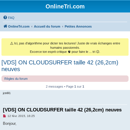
OnlineTri.com
FAQ
OnlineTri.com
Accueil du forum
Petites Annonces
⚠️
Ici, pas d'algorithme pour dicter tes lectures! Juste de vrais échanges entre
humains passionnés.
Excerce ton esprit critique 🧠 pour faire le ... tri 😉.
[VDS] ON CLOUDSURFER taille 42 (26,2cm)
neuves
Règles du forum
2 messages • Page
1
sur
1
jctri91
[VDS] ON CLOUDSURFER taille 42 (26,2cm) neuves
M
12 févr. 2015, 16:25
e
s
Bonjour,
s
a