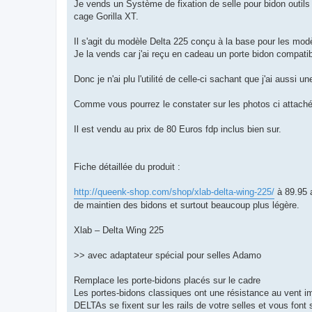
g
Je vends un Système de fixation de selle pour bidon outils 
e
cage Gorilla XT.
n
o
n
Il s'agit du modèle Delta 225 conçu à la base pour les modè
l
u
Je la vends car j'ai reçu en cadeau un porte bidon compatib
Donc je n'ai plu l'utilité de celle-ci sachant que j'ai aussi u
Comme vous pourrez le constater sur les photos ci attachés
Il est vendu au prix de 80 Euros fdp inclus bien sur.
Fiche détaillée du produit :
http://queenk-shop.com/shop/xlab-delta-wing-225/
à 89.95 a
de maintien des bidons et surtout beaucoup plus légère.
Xlab – Delta Wing 225
>> avec adaptateur spécial pour selles Adamo
Remplace les porte-bidons placés sur le cadre
Les portes-bidons classiques ont une résistance au vent im
DELTAs se fixent sur les rails de votre selles et vous font