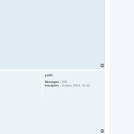
H
a
u
jctri91
t
Messages :
205
Inscription :
11 janv. 2014, 12:42
H