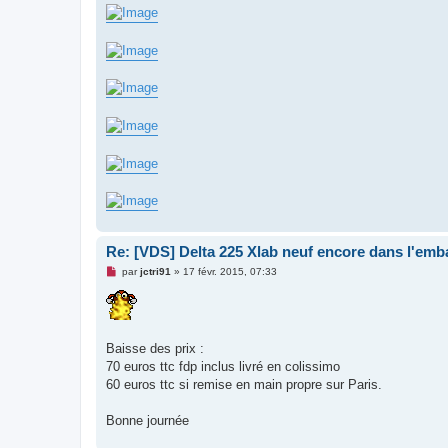
Re: [VDS] Delta 225 Xlab neuf encore dans l'emba
M
par
jctri91
»
17 févr. 2015, 07:33
e
s
s
a
g
e
Baisse des prix :
n
70 euros ttc fdp inclus livré en colissimo
o
n
60 euros ttc si remise en main propre sur Paris.
l
u
Bonne journée