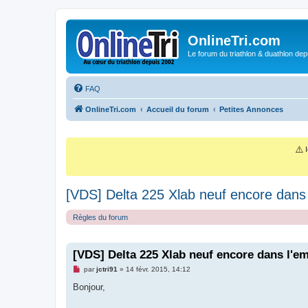
OnlineTri.com
Le forum du triathlon & duathlon dep
FAQ
OnlineTri.com
Accueil du forum
Petites Annonces
⚠️
I
[VDS] Delta 225 Xlab neuf encore dans l
Règles du forum
[VDS] Delta 225 Xlab neuf encore dans l'em
M
par
jctri91
»
14 févr. 2015, 14:12
e
s
Bonjour,
s
a