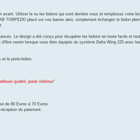
 avant. Utiliser le ou les bidons qui sont derrière vous et remplissez votre b
XLAB TORPEDO placé sur vos barres aéro, simplement échangez le bidon plein 
t.
tances. Le design a été conçu pour récupérer les bidons en toute facile et tou
met d'être serein lorsque vous êtes équipés du système Delta Wing 225 avec l
et le porte-bidon.
lleure qualité, poids inférieur"
sse de 80 Euros à 70 Euros
s réception du paiement.