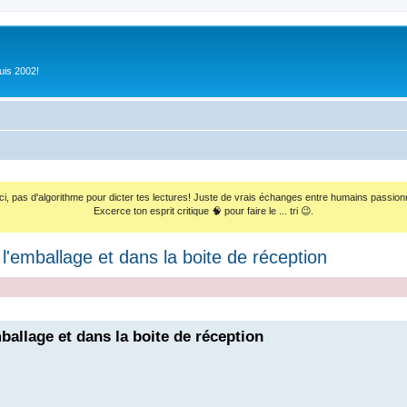
uis 2002!
ci, pas d'algorithme pour dicter tes lectures! Juste de vrais échanges entre humains passion
Excerce ton esprit critique 🧠 pour faire le ... tri 😉.
'emballage et dans la boite de réception
ballage et dans la boite de réception