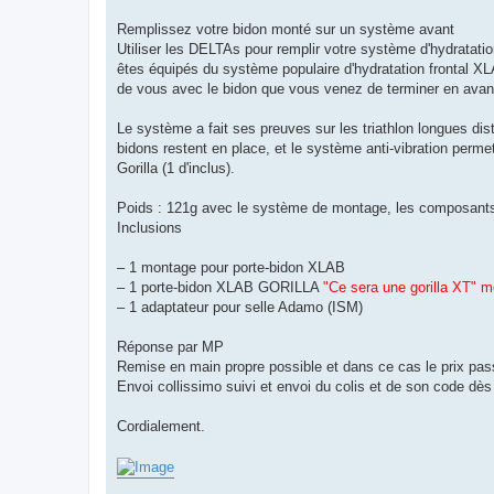
Remplissez votre bidon monté sur un système avant
Utiliser les DELTAs pour remplir votre système d'hydratation
êtes équipés du système populaire d'hydratation frontal 
de vous avec le bidon que vous venez de terminer en avan
Le système a fait ses preuves sur les triathlon longues dis
bidons restent en place, et le système anti-vibration per
Gorilla (1 d'inclus).
Poids : 121g avec le système de montage, les composants 
Inclusions
– 1 montage pour porte-bidon XLAB
– 1 porte-bidon XLAB GORILLA
"Ce sera une gorilla XT" mei
– 1 adaptateur pour selle Adamo (ISM)
Réponse par MP
Remise en main propre possible et dans ce cas le prix pa
Envoi collissimo suivi et envoi du colis et de son code dè
Cordialement.