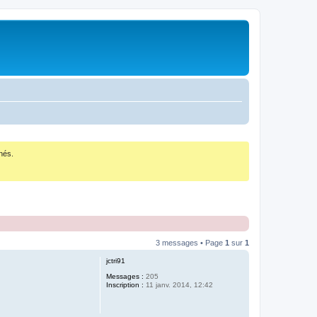
nés.
3 messages • Page
1
sur
1
jctri91
Messages :
205
Inscription :
11 janv. 2014, 12:42