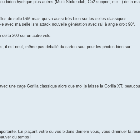
ou bidon hydrique plus autres (Multi Strike xlab, Co2 support, etc...) de la 
les de selle ISM mais qui va aussi très bien sur les selles classiques.
le avec ma selle ism attack nouvelle génération avec rail à angle droit 90°.
ne delta 200 sur un autre vélo.
, il est neuf, même pas déballé du carton sauf pour les photos bien sur.
vec une cage Gorilla classique alors que moi je laisse la Gorilla XT, beaucou
portante. En plaçant votre ou vos bidons derrière vous, vous diminuer la rés
 sauver du temps !