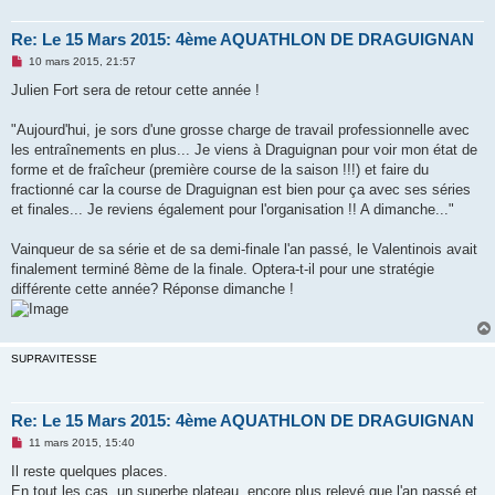
Re: Le 15 Mars 2015: 4ème AQUATHLON DE DRAGUIGNAN
M
10 mars 2015, 21:57
e
s
Julien Fort sera de retour cette année !
s
a
g
"Aujourd'hui, je sors d'une grosse charge de travail professionnelle avec
e
les entraînements en plus... Je viens à Draguignan pour voir mon état de
n
o
forme et de fraîcheur (première course de la saison !!!) et faire du
n
fractionné car la course de Draguignan est bien pour ça avec ses séries
l
u
et finales... Je reviens également pour l'organisation !! A dimanche..."
Vainqueur de sa série et de sa demi-finale l'an passé, le Valentinois avait
finalement terminé 8ème de la finale. Optera-t-il pour une stratégie
différente cette année? Réponse dimanche !
SUPRAVITESSE
Re: Le 15 Mars 2015: 4ème AQUATHLON DE DRAGUIGNAN
M
11 mars 2015, 15:40
e
s
Il reste quelques places.
s
En tout les cas, un superbe plateau, encore plus relevé que l'an passé et
a