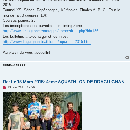
s
2015.
a
g
Tournoi XS: Séries, Repêchages, 1/2 finales, Finales A, B, C...Tout le
e
monde fait 3 courses! 10€
n
o
Courses jeunes. 2€
n
Les inscriptions sont ouvertes sur Timing Zone:
l
u
http://www.timingzone.com/apps/competit ... php?id=136
Les bulletins à télécharger et les infos:
http://www.draguignan-triathlon.fr/aqua ... _2015.html
Au plaisir de vous accueillir!
SUPRAVITESSE
Re: Le 15 Mars 2015: 4ème AQUATHLON DE DRAGUIGNAN
M
19 févr. 2015, 22:56
e
s
s
a
g
e
n
o
n
l
u