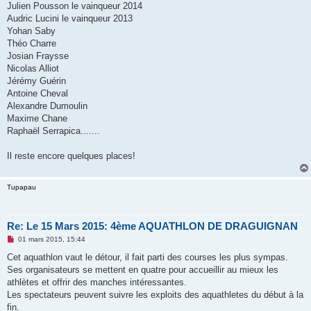
o
Julien Pousson le vainqueur 2014
n
Audric Lucini le vainqueur 2013
l
u
Yohan Saby
Théo Charre
Josian Fraysse
Nicolas Alliot
Jérémy Guérin
Antoine Cheval
Alexandre Dumoulin
Maxime Chane
Raphaël Serrapica.......
Il reste encore quelques places!
Tupapau
Re: Le 15 Mars 2015: 4ème AQUATHLON DE DRAGUIGNAN
M
01 mars 2015, 15:44
e
s
Cet aquathlon vaut le détour, il fait parti des courses les plus sympas.
s
Ses organisateurs se mettent en quatre pour accueillir au mieux les
a
g
athlètes et offrir des manches intéressantes.
e
Les spectateurs peuvent suivre les exploits des aquathletes du début à la
n
o
fin.