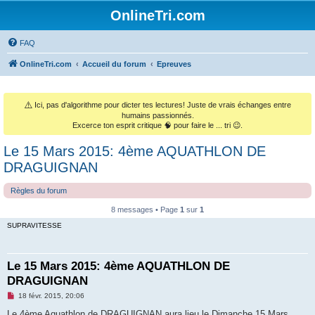
OnlineTri.com
FAQ
OnlineTri.com
Accueil du forum
Epreuves
⚠️
Ici, pas d'algorithme pour dicter tes lectures! Juste de vrais échanges entre
humains passionnés.
Excerce ton esprit critique 🧠 pour faire le ... tri 😉.
Le 15 Mars 2015: 4ème AQUATHLON DE
DRAGUIGNAN
Règles du forum
8 messages • Page
1
sur
1
SUPRAVITESSE
Le 15 Mars 2015: 4ème AQUATHLON DE
DRAGUIGNAN
M
18 févr. 2015, 20:06
e
s
Le 4ème Aquathlon de DRAGUIGNAN aura lieu le Dimanche 15 Mars