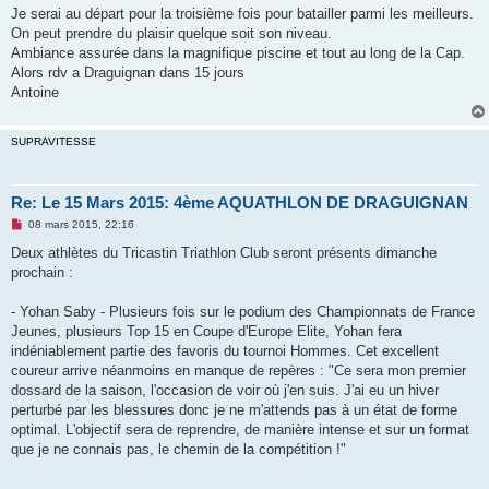
n
Je serai au départ pour la troisième fois pour batailler parmi les meilleurs.
l
u
On peut prendre du plaisir quelque soit son niveau.
Ambiance assurée dans la magnifique piscine et tout au long de la Cap.
Alors rdv a Draguignan dans 15 jours
Antoine
SUPRAVITESSE
Re: Le 15 Mars 2015: 4ème AQUATHLON DE DRAGUIGNAN
M
08 mars 2015, 22:16
e
s
Deux athlètes du Tricastin Triathlon Club seront présents dimanche
s
prochain :
a
g
e
- Yohan Saby - Plusieurs fois sur le podium des Championnats de France
n
o
Jeunes, plusieurs Top 15 en Coupe d'Europe Elite, Yohan fera
n
indéniablement partie des favoris du tournoi Hommes. Cet excellent
l
u
coureur arrive néanmoins en manque de repères : "Ce sera mon premier
dossard de la saison, l'occasion de voir où j'en suis. J'ai eu un hiver
perturbé par les blessures donc je ne m'attends pas à un état de forme
optimal. L'objectif sera de reprendre, de manière intense et sur un format
que je ne connais pas, le chemin de la compétition !"