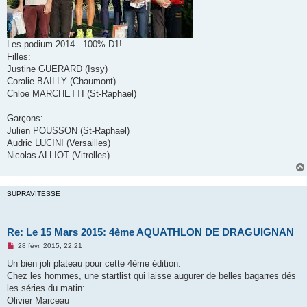
Les podium 2014...100% D1!
Filles:
Justine GUERARD (Issy)
Coralie BAILLY (Chaumont)
Chloe MARCHETTI (St-Raphael)
Garçons:
Julien POUSSON (St-Raphael)
Audric LUCINI (Versailles)
Nicolas ALLIOT (Vitrolles)
SUPRAVITESSE
Re: Le 15 Mars 2015: 4ème AQUATHLON DE DRAGUIGNAN
M
28 févr. 2015, 22:21
e
s
Un bien joli plateau pour cette 4ème édition:
s
Chez les hommes, une startlist qui laisse augurer de belles bagarres dés
a
g
les séries du matin:
e
Olivier Marceau
n