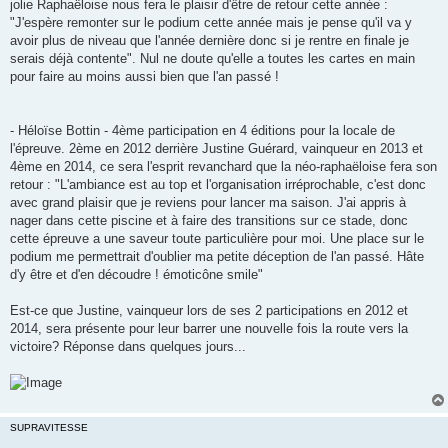
jolie Raphaëloise nous fera le plaisir d'être de retour cette année :
l
u
"J'espère remonter sur le podium cette année mais je pense qu'il va y
avoir plus de niveau que l'année dernière donc si je rentre en finale je
serais déjà contente". Nul ne doute qu'elle a toutes les cartes en main
pour faire au moins aussi bien que l'an passé !
- Héloïse Bottin - 4ème participation en 4 éditions pour la locale de
l'épreuve. 2ème en 2012 derrière Justine Guérard, vainqueur en 2013 et
4ème en 2014, ce sera l'esprit revanchard que la néo-raphaëloise fera son
retour : "L'ambiance est au top et l'organisation irréprochable, c'est donc
avec grand plaisir que je reviens pour lancer ma saison. J'ai appris à
nager dans cette piscine et à faire des transitions sur ce stade, donc
cette épreuve a une saveur toute particulière pour moi. Une place sur le
podium me permettrait d'oublier ma petite déception de l'an passé. Hâte
d'y être et d'en découdre ! émoticône smile"
Est-ce que Justine, vainqueur lors de ses 2 participations en 2012 et
2014, sera présente pour leur barrer une nouvelle fois la route vers la
victoire? Réponse dans quelques jours...
SUPRAVITESSE