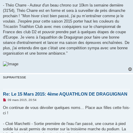
- Théo Charre - Auteur d'un beau chrono sur 10km la semaine dernière
(31'54), Théo Charre est en forme et sera à surveiller de près dimanche
prochain ! "Mon hiver s'est bien passé, j'ai pu m’entraîner comme je le
voulais. J'espère pour cette saison 2015 porter haut les couleurs du
Tricastin Triathlon Club avec mes coéquipiers sur le championnat de
France des club D2 et pouvoir prendre part à quelques étapes de coupe
d'Europe. Je viens à l'aquathlon de Draguignan pour faire une bonne
séance d'entraînement et lancer ma saison des épreuves enchaînées. De
plus, j'ai entendu dire que c'était une compétition sympa avec une bonne
organisation et une bonne ambiance."
SUPRAVITESSE
Re: Le 15 Mars 2015: 4ème AQUATHLON DE DRAGUIGNAN
M
09 mars 2015, 20:54
e
s
On continue de vous dévoiler quelques noms... Place aux filles cette fois-
s
ci !
a
g
e
- Cloé Marchetti - Sortie première de l'eau l'an passé, une course à pied
n
o
solide lui avait permis de monter sur la troisième marche du podium. La
n