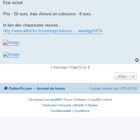
Etat nickel.
n
o
n
Prix : 50 euro, frais d'envoi en colissimo : 8 euro.
l
u
le lien des chaussures neuves :
http://www.alltricks.fr/running/chaussu ... wwodgpYATA
1 message • Page
1
sur
1
Aller
OnlineTri.com
Accueil du forum
Fuseau horaire sur
UTC+01:00
Développé par
phpBB
® Forum Software © phpBB Limited
Traduction française officielle
©
Qiaeru
Confidentialité
|
Conditions