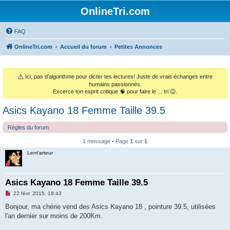
OnlineTri.com
FAQ
OnlineTri.com
Accueil du forum
Petites Annonces
⚠️
Ici, pas d'algorithme pour dicter tes lectures! Juste de vrais échanges entre
humains passionnés.
Excerce ton esprit critique 🧠 pour faire le ... tri 😉.
Asics Kayano 18 Femme Taille 39.5
Règles du forum
1 message • Page
1
sur
1
Lent'arteur
Asics Kayano 18 Femme Taille 39.5
M
22 févr. 2015, 18:43
e
s
Bonjour, ma chérie vend des Asics Kayano 18 , pointure 39.5, utilisées
s
l'an dernier sur moins de 200Km.
a
g
e