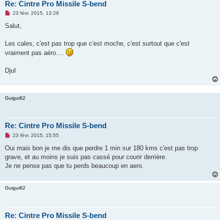
Re: Cintre Pro Missile S-bend
M
23 févr. 2015, 13:29
e
s
Salut,
s
a
g
Les cales, c'est pas trop que c'est moche, c'est surtout que c'est
e
vraiment pas aéro....
n
o
n
Djul
l
u
Guigui62
Re: Cintre Pro Missile S-bend
M
23 févr. 2015, 15:55
e
s
Oui mais bon je me dis que perdre 1 min sur 180 kms c'est pas trop
s
grave, et au moins je suis pas cassé pour courir derrière.
a
g
Je ne pense pas que tu perds beaucoup en aero.
e
n
o
Guigui62
n
l
u
Re: Cintre Pro Missile S-bend