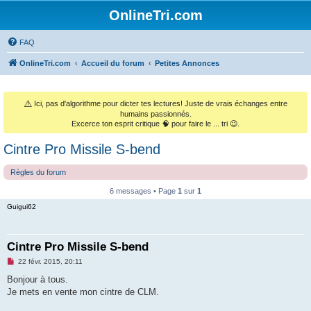
OnlineTri.com
FAQ
OnlineTri.com
Accueil du forum
Petites Annonces
⚠️
Ici, pas d'algorithme pour dicter tes lectures! Juste de vrais échanges entre
humains passionnés.
Excerce ton esprit critique 🧠 pour faire le ... tri 😉.
Cintre Pro Missile S-bend
Règles du forum
6 messages • Page
1
sur
1
Guigui62
Cintre Pro Missile S-bend
M
22 févr. 2015, 20:11
e
s
Bonjour à tous.
s
Je mets en vente mon cintre de CLM.
a
g
e