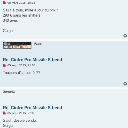
M
08 mars 2015, 16:38
e
s
Salut à tous, mise à jour du prix :
s
290 € sans les shifters
a
g
340 avec
e
n
o
Guigui
n
l
u
Fabio
Re: Cintre Pro Missile S-bend
M
05 sept. 2015, 21:08
e
s
Toujours d'actualité ??
s
a
g
e
n
Guigui62
o
n
l
u
Re: Cintre Pro Missile S-bend
M
05 sept. 2015, 22:00
e
s
Salut, désolé vendu.
s
Guigui.
a