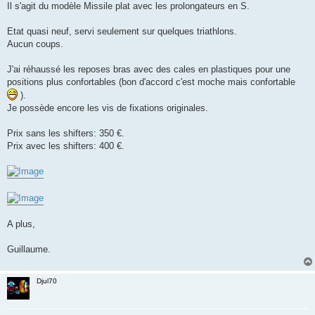
Il s'agit du modèle Missile plat avec les prolongateurs en S.
n
o
n
Etat quasi neuf, servi seulement sur quelques triathlons.
l
u
Aucun coups.
J'ai réhaussé les reposes bras avec des cales en plastiques pour une
positions plus confortables (bon d'accord c'est moche mais confortable
).
Je possède encore les vis de fixations originales.
Prix sans les shifters: 350 €.
Prix avec les shifters: 400 €.
A plus,
Guillaume.
Djul70