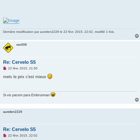
Dernière modification par
aurelien2229
le 22 févr. 2015, 22:02, modifié 1 fois.
xav006
Re: Cervelo S5
M
22 févr. 2015, 21:50
e
s
mets le prix c'est mieux
s
a
g
e
n
Si vis pacem para Embrunman
o
n
l
u
aurelien2229
Re: Cervelo S5
M
22 févr. 2015, 22:02
e