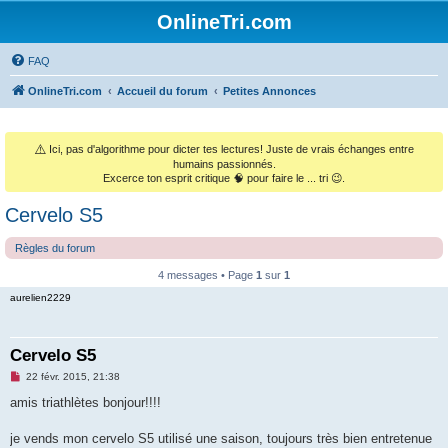
OnlineTri.com
FAQ
OnlineTri.com
Accueil du forum
Petites Annonces
⚠️
Ici, pas d'algorithme pour dicter tes lectures! Juste de vrais échanges entre
humains passionnés.
Excerce ton esprit critique 🧠 pour faire le ... tri 😉.
Cervelo S5
Règles du forum
4 messages • Page
1
sur
1
aurelien2229
Cervelo S5
M
22 févr. 2015, 21:38
e
s
amis triathlètes bonjour!!!!
s
a
g
je vends mon cervelo S5 utilisé une saison, toujours très bien entretenue
e