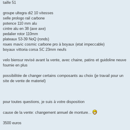
taille 51
n
o
n
groupe ultegra di2 10 vitesses
l
u
selle prologo rail carbone
potence 110 mm alu
cintre alu en 38 (axe axe)
pedalier rotor 110mm
plateaux 53-39 NoQ (ronds)
roues mavic cosmic carbone pro à boyaux (etat impeccable)
boyaux vittoria corsa SC 23mm neufs
velo biensur revisé avant la vente, avec chaine, patins et guidoline neuve
fournie en plus
possibilitée de changer certains composants au choix (je travail pour un
site de vente de materiel)
pour toutes questions, je suis à votre disposition
cause de la vente: changement annuel de monture...
3500 euros