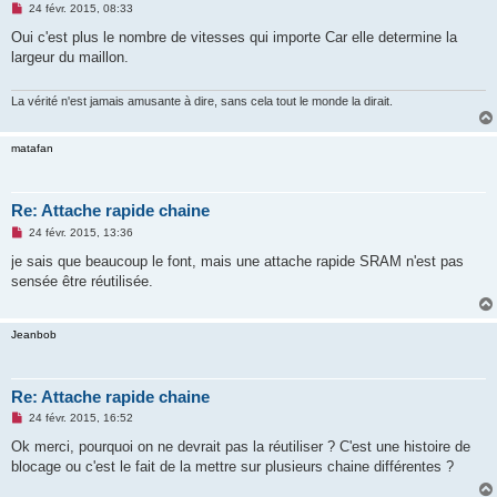
M
24 févr. 2015, 08:33
e
s
Oui c'est plus le nombre de vitesses qui importe Car elle determine la
s
largeur du maillon.
a
g
e
n
La vérité n'est jamais amusante à dire, sans cela tout le monde la dirait.
o
n
l
matafan
u
Re: Attache rapide chaine
M
24 févr. 2015, 13:36
e
s
je sais que beaucoup le font, mais une attache rapide SRAM n'est pas
s
sensée être réutilisée.
a
g
e
n
Jeanbob
o
n
l
u
Re: Attache rapide chaine
M
24 févr. 2015, 16:52
e
s
Ok merci, pourquoi on ne devrait pas la réutiliser ? C'est une histoire de
s
blocage ou c'est le fait de la mettre sur plusieurs chaine différentes ?
a
g
e