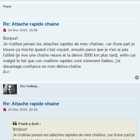
n
Frank
o
n
l
u
Re: Attache rapide chaine
M
24 févr. 2015, 19:08
e
s
Bonjour!
s
Je n'utilise jamais les attaches rapides de mes chaînes, car d'une part je
a
g
trouve ça moche quand c'est voyant, ensuite parce que je n'en ai pas
e
l'utilité (je rive une chaîne neuve et la dérive 3000 km plus tard), enfin car
n
o
malgré le fait que ces maillons rapides sont sûrement fiables, j'ai
n
davantage confiance en mon dérive-chaîne.
l
u
À+!
Doc holliday
Re: Attache rapide chaine
M
24 févr. 2015, 20:29
e
s
s
Frank a écrit :
a
g
Bonjour!
e
Je n'utilise jamais les attaches rapides de mes chaînes, car d'une part je
n
o