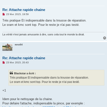
l
u
Re: Attache rapide chaine
M
23 févr. 2015, 19:59
e
s
Très pratique Et indispensable dans la trousse de réparation.
s
Le sram et kmc sont top. Pour le reste je n'ai pas testé.
a
g
e
n
La vérité n'est jamais amusante à dire, sans cela tout le monde la dirait.
o
n
l
reno64
u
Re: Attache rapide chaine
M
23 févr. 2015, 20:43
e
s
s
Blackstar a écrit :
a
g
Très pratique Et indispensable dans la trousse de réparation.
e
Le sram et kmc sont top. Pour le reste je n'ai pas testé.
n
o
n
+1
l
u
Idem pour le nettoyage de la chaine.
Pour defaire l'attache, indispensable la pince, par exemple :