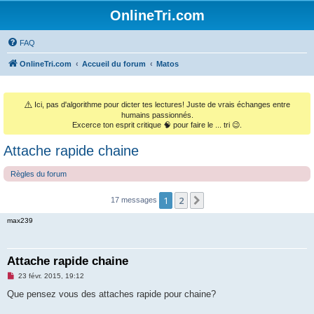
OnlineTri.com
FAQ
OnlineTri.com
Accueil du forum
Matos
⚠️
Ici, pas d'algorithme pour dicter tes lectures! Juste de vrais échanges entre
humains passionnés.
Excerce ton esprit critique 🧠 pour faire le ... tri 😉.
Attache rapide chaine
Règles du forum
1
2
Suivant
17 messages
max239
Attache rapide chaine
M
23 févr. 2015, 19:12
e
s
Que pensez vous des attaches rapide pour chaine?
s
a