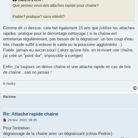
max239 a écrit :
a
g
Que pensez vous des attaches rapide pour chaine?
e
n
o
Fiable? pratique? sans intérêt?
n
l
u
Comme dit ci dessus: cela fait également 15 ans que j'utilise les attaches
rapides: pratique pour le démontage nettoyage ( si la chaîne est
entretenue régulièrement, pas besoin de la dégraisser: un bon coup d'eau
très chaude suffit à enlever le sable ou la poussière agglomérés...)
Fiable: jamais eu aucun souci ( alors qu'une fois, en re-rivant une chaîne,
j'ai créé un "point dur", impossible à corriger)
Enfin, j'ai toujours un dérive chaîne et une attache rapide en cas de bris
de chaîne...sait on jamais !
le husky
Blackstar
Re: Attache rapide chaine
M
26 févr. 2015, 08:25
e
s
Pour l'entretien :
s
dégraissage de la chaine avec un dégraissant (citrus Pedros)
a