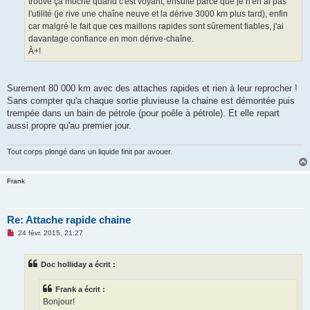
trouve ça moche quand c'est voyant, ensuite parce que je n'en ai pas
n
l'utilité (je rive une chaîne neuve et la dérive 3000 km plus tard), enfin
l
u
car malgré le fait que ces maillons rapides sont sûrement fiables, j'ai
davantage confiance en mon dérive-chaîne.
À+!
Surement 80 000 km avec des attaches rapides et rien à leur reprocher !
Sans compter qu'a chaque sortie pluvieuse la chaine est démontée puis
trempée dans un bain de pétrole (pour poêle à pétrole). Et elle repart
aussi propre qu'au premier jour.
Tout corps plongé dans un liquide finit par avouer.
Frank
Re: Attache rapide chaine
M
24 févr. 2015, 21:27
e
s
s
Doc holliday a écrit :
a
g
e
Frank a écrit :
n
o
Bonjour!
n