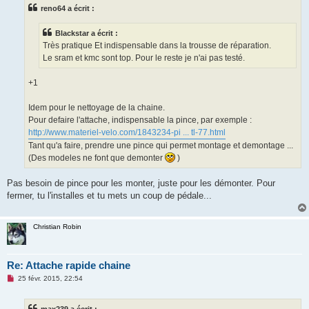
s
reno64 a écrit :
a
g
e
Blackstar a écrit :
n
o
Très pratique Et indispensable dans la trousse de réparation.
n
Le sram et kmc sont top. Pour le reste je n'ai pas testé.
l
u
+1
Idem pour le nettoyage de la chaine.
Pour defaire l'attache, indispensable la pince, par exemple :
http://www.materiel-velo.com/1843234-pi ... tl-77.html
Tant qu'a faire, prendre une pince qui permet montage et demontage ...
(Des modeles ne font que demonter
)
Pas besoin de pince pour les monter, juste pour les démonter. Pour
fermer, tu l'installes et tu mets un coup de pédale...
Christian Robin
Re: Attache rapide chaine
M
25 févr. 2015, 22:54
e
s
s