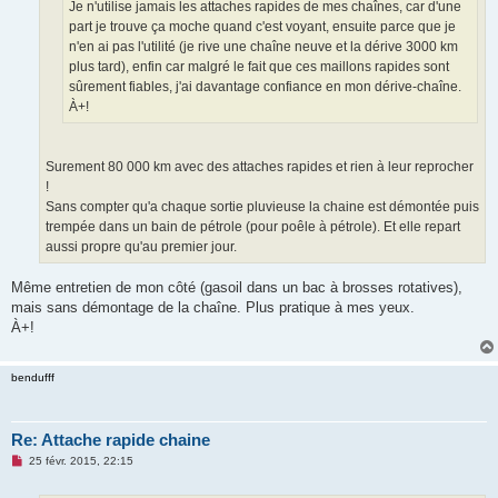
Je n'utilise jamais les attaches rapides de mes chaînes, car d'une
l
u
part je trouve ça moche quand c'est voyant, ensuite parce que je
n'en ai pas l'utilité (je rive une chaîne neuve et la dérive 3000 km
plus tard), enfin car malgré le fait que ces maillons rapides sont
sûrement fiables, j'ai davantage confiance en mon dérive-chaîne.
À+!
Surement 80 000 km avec des attaches rapides et rien à leur reprocher
!
Sans compter qu'a chaque sortie pluvieuse la chaine est démontée puis
trempée dans un bain de pétrole (pour poêle à pétrole). Et elle repart
aussi propre qu'au premier jour.
Même entretien de mon côté (gasoil dans un bac à brosses rotatives),
mais sans démontage de la chaîne. Plus pratique à mes yeux.
À+!
bendufff
Re: Attache rapide chaine
M
25 févr. 2015, 22:15
e
s