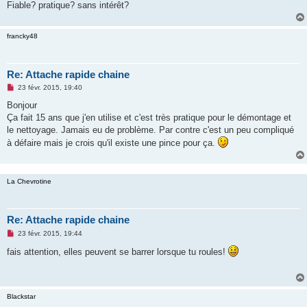
g
Fiable? pratique? sans intérêt?
e
n
o
francky48
n
l
u
Re: Attache rapide chaine
M
23 févr. 2015, 19:40
e
s
Bonjour
s
Ça fait 15 ans que j'en utilise et c'est très pratique pour le démontage et
a
g
le nettoyage. Jamais eu de problème. Par contre c'est un peu compliqué
e
à défaire mais je crois qu'il existe une pince pour ça.
n
o
n
l
u
La Chevrotine
Re: Attache rapide chaine
M
23 févr. 2015, 19:44
e
s
fais attention, elles peuvent se barrer lorsque tu roules!
s
a
g
e
n
Blackstar
o
n