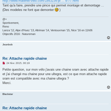
http://www.materiel-velo.com/1843234-pi ... tl-77.html
Tant qu'a faire, prendre une pince qui permet montage et demontage ...
(Des modeles ne font que demonter
)
@+
Sportivement,
Reno
Lanza '12, Alpe d'Huez '13, Altriman '14, Ventouxman '15, Nice '16 en 11h06
Objectifs 2016 : Natureman
Jeanbob
Re: Attache rapide chaine
M
24 févr. 2015, 00:19
e
s
Petite question, sur mon vélo j'avais une chaine sram avec attache rapide
s
et j'ai changé ma chaine pour une ultegra, est ce que mon attache rapide
a
g
sram est compatible avec ma chaine ultegra ?
e
Merci.
n
o
n
l
Blackstar
u
Re: Attache rapide chaine