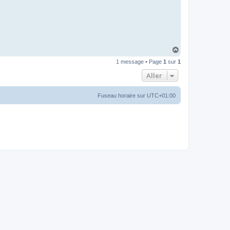
H
a
1 message • Page
1
sur
1
u
t
Aller
Fuseau horaire sur
UTC+01:00