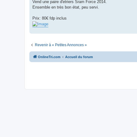
g
Vend une paire d'etriers Sram Force 2014.
e
Ensemble en très bon état, peu servi.
n
o
n
Prix: 80€ fdp inclus
l
u
Revenir à « Petites Annonces »
OnlineTri.com
Accueil du forum