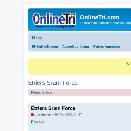
OnlineTri.com
Le forum du triathlon & duathlon dep
FAQ
OnlineTri.com
Accueil du forum
Petites Annonces
⚠️
I
Étriers Sram Force
Règles du forum
Étriers Sram Force
M
par
Anthys
»
26 févr. 2015, 14:37
e
s
Bonjour,
s
a