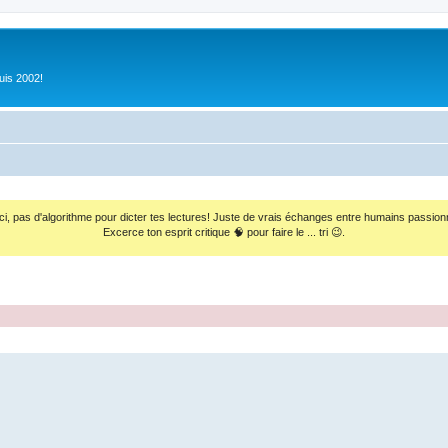
uis 2002!
ci, pas d'algorithme pour dicter tes lectures! Juste de vrais échanges entre humains passion
Excerce ton esprit critique 🧠 pour faire le ... tri 😉.