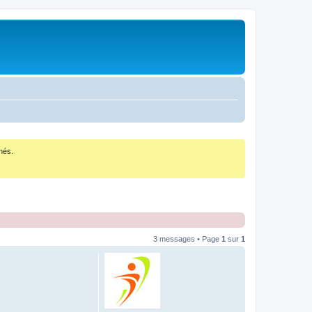
nés.
3 messages • Page
1
sur
1