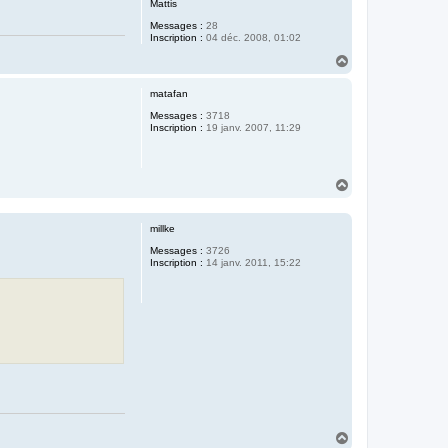
Mattis
Messages :
28
Inscription :
04 déc. 2008, 01:02
H
a
u
matafan
t
Messages :
3718
Inscription :
19 janv. 2007, 11:29
H
a
u
t
millke
Messages :
3726
Inscription :
14 janv. 2011, 15:22
H