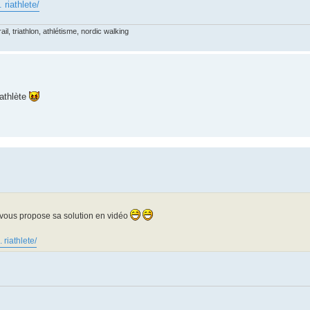
 riathlete/
il, triathlon, athlétisme, nordic walking
iathlète
 vous propose sa solution en vidéo
 riathlete/