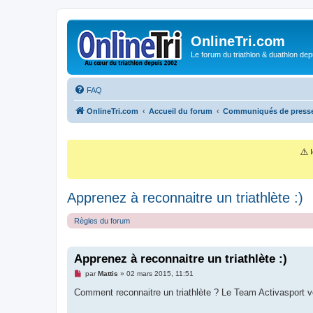
OnlineTri.com
Le forum du triathlon & duathlon dep
FAQ
OnlineTri.com
Accueil du forum
Communiqués de presse
⚠️
I
Apprenez à reconnaitre un triathlète :)
Règles du forum
Apprenez à reconnaitre un triathlète :)
M
par
Mattis
»
02 mars 2015, 11:51
e
s
Comment reconnaitre un triathlète ? Le Team Activasport 
s
a