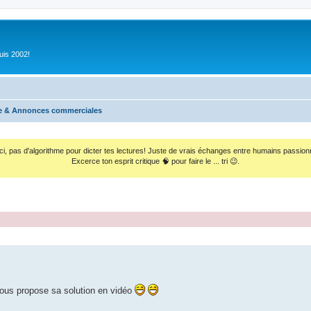
uis 2002!
 & Annonces commerciales
ci, pas d'algorithme pour dicter tes lectures! Juste de vrais échanges entre humains passion
Excerce ton esprit critique 🧠 pour faire le ... tri 😉.
vous propose sa solution en vidéo