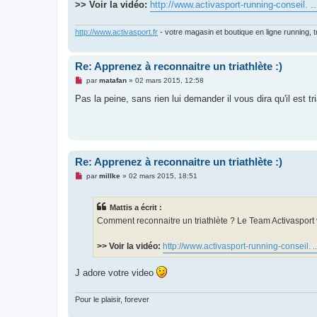
g
>> Voir la vidéo:
http://www.activasport-running-conseil. ...
e
n
o
http://www.activasport.fr
- votre magasin et boutique en ligne running, tra
n
l
u
Re: Apprenez à reconnaitre un triathlète :)
M
par
matafan
»
02 mars 2015, 12:58
e
s
Pas la peine, sans rien lui demander il vous dira qu'il est tr
s
a
g
e
n
o
n
Re: Apprenez à reconnaitre un triathlète :)
l
u
M
par
millke
»
02 mars 2015, 18:51
e
s
s
Mattis a écrit :
a
g
Comment reconnaitre un triathlète ? Le Team Activasport
e
n
o
>> Voir la vidéo:
http://www.activasport-running-conseil. ...
n
l
u
J adore votre video
Pour le plaisir, forever