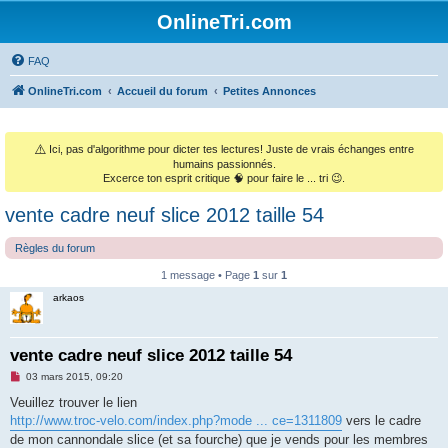
OnlineTri.com
FAQ
OnlineTri.com
Accueil du forum
Petites Annonces
⚠️
Ici, pas d'algorithme pour dicter tes lectures! Juste de vrais échanges entre
humains passionnés.
Excerce ton esprit critique 🧠 pour faire le ... tri 😉.
vente cadre neuf slice 2012 taille 54
Règles du forum
1 message • Page
1
sur
1
arkaos
vente cadre neuf slice 2012 taille 54
M
03 mars 2015, 09:20
e
s
Veuillez trouver le lien
s
http://www.troc-velo.com/index.php?mode ... ce=1311809
vers le cadre
a
g
de mon cannondale slice (et sa fourche) que je vends pour les membres
e