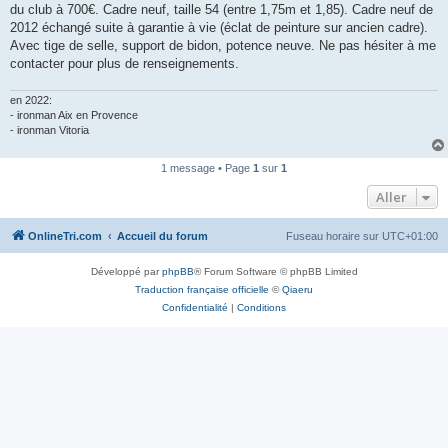
du club à 700€. Cadre neuf, taille 54 (entre 1,75m et 1,85). Cadre neuf de
n
o
2012 échangé suite à garantie à vie (éclat de peinture sur ancien cadre).
n
Avec tige de selle, support de bidon, potence neuve. Ne pas hésiter à me
l
u
contacter pour plus de renseignements.
en 2022:
- ironman Aix en Provence
- ironman Vitoria
1 message • Page
1
sur
1
Aller
OnlineTri.com
Accueil du forum
Fuseau horaire sur
UTC+01:00
Développé par
phpBB
® Forum Software © phpBB Limited
Traduction française officielle
©
Qiaeru
Confidentialité
|
Conditions