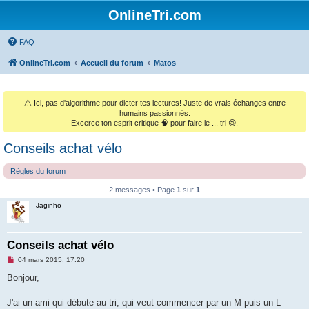
OnlineTri.com
FAQ
OnlineTri.com
Accueil du forum
Matos
⚠️
Ici, pas d'algorithme pour dicter tes lectures! Juste de vrais échanges entre
humains passionnés.
Excerce ton esprit critique 🧠 pour faire le ... tri 😉.
Conseils achat vélo
Règles du forum
2 messages • Page
1
sur
1
Jaginho
Conseils achat vélo
M
04 mars 2015, 17:20
e
s
Bonjour,
s
a
g
J'ai un ami qui débute au tri, qui veut commencer par un M puis un L
e