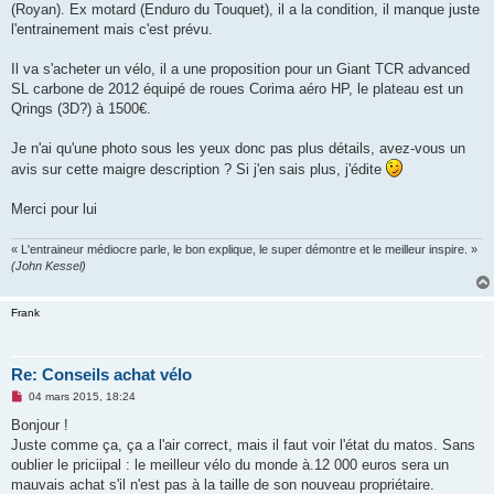
(Royan). Ex motard (Enduro du Touquet), il a la condition, il manque juste
n
o
l'entrainement mais c'est prévu.
n
l
u
Il va s'acheter un vélo, il a une proposition pour un Giant TCR advanced
SL carbone de 2012 équipé de roues Corima aéro HP, le plateau est un
Qrings (3D?) à 1500€.
Je n'ai qu'une photo sous les yeux donc pas plus détails, avez-vous un
avis sur cette maigre description ? Si j'en sais plus, j'édite
Merci pour lui
« L'entraineur médiocre parle, le bon explique, le super démontre et le meilleur inspire. »
(John Kessel)
Frank
Re: Conseils achat vélo
M
04 mars 2015, 18:24
e
s
Bonjour !
s
Juste comme ça, ça a l'air correct, mais il faut voir l'état du matos. Sans
a
g
oublier le priciipal : le meilleur vélo du monde à.12 000 euros sera un
e
mauvais achat s'il n'est pas à la taille de son nouveau propriétaire.
n